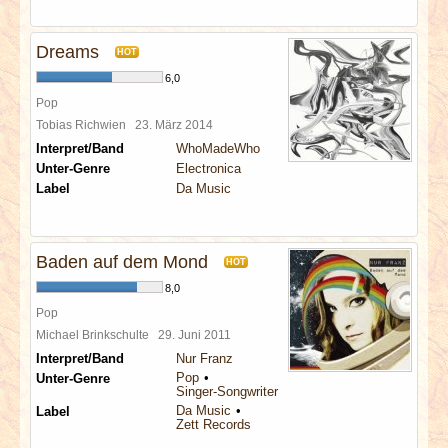
Dreams
HOT
6,0
Pop
Tobias Richwien
23. März 2014
Interpret/Band
WhoMadeWho
Unter-Genre
Electronica
Label
Da Music
Baden auf dem Mond
HOT
8,0
Pop
Michael Brinkschulte
29. Juni 2011
Interpret/Band
Nur Franz
Pop
Unter-Genre
Singer-Songwriter
Da Music
Label
Zett Records