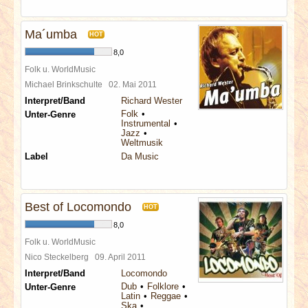
Ma´umba
HOT
8,0
Folk u. WorldMusic
Michael Brinkschulte
02. Mai 2011
Interpret/Band
Richard Wester
Folk
Unter-Genre
Instrumental
Jazz
Weltmusik
Label
Da Music
Best of Locomondo
HOT
8,0
Folk u. WorldMusic
Nico Steckelberg
09. April 2011
Interpret/Band
Locomondo
Dub
Folklore
Unter-Genre
Latin
Reggae
Ska