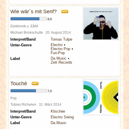
Wie wär´s mit Senf?
HOT
8,0
Elektronik u. EBM
Michael Brinkschulte
20. August 2014
Interpret/Band
Tomas Tulpe
Electro
Unter-Genre
Electro Pop
Fun-Pop
Da Music
Label
Zett Records
Touché
HOT
7,0
Pop
Tobias Richwien
31. März 2014
Interpret/Band
Klischée
Unter-Genre
Electro Swing
Label
Da Music