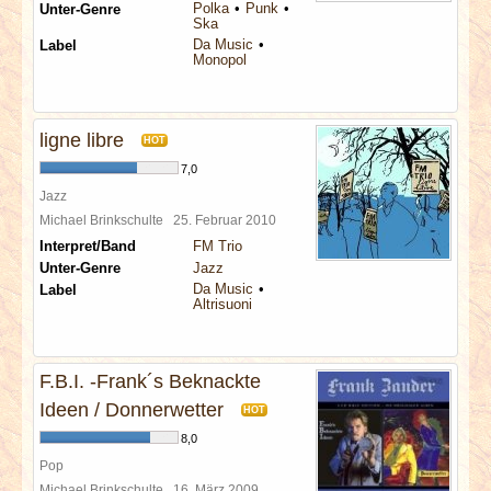
Polka
Punk
Unter-Genre
Ska
Da Music
Label
Monopol
ligne libre
HOT
7,0
Jazz
Michael Brinkschulte
25. Februar 2010
Interpret/Band
FM Trio
Unter-Genre
Jazz
Da Music
Label
Altrisuoni
F.B.I. -Frank´s Beknackte
Ideen / Donnerwetter
HOT
8,0
Pop
Michael Brinkschulte
16. März 2009