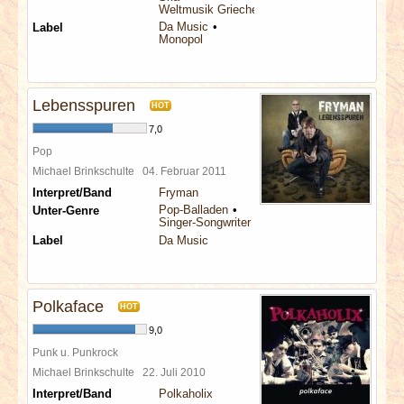
Weltmusik Griechenland
Da Music
Label
Monopol
Lebensspuren
HOT
7,0
Pop
Michael Brinkschulte
04. Februar 2011
Interpret/Band
Fryman
Pop-Balladen
Unter-Genre
Singer-Songwriter
Label
Da Music
Polkaface
HOT
9,0
Punk u. Punkrock
Michael Brinkschulte
22. Juli 2010
Interpret/Band
Polkaholix