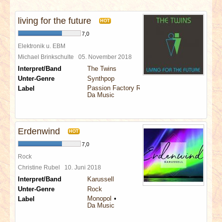
INTERVIEWS
living for the future
HOT
SPECIALS
7,0
Elektronik u. EBM
REDAKTION
Michael Brinkschulte
05. November 2018
Interpret/Band
The Twins
Unter-Genre
Synthpop
LINKS
Passion Factory Records
Label
Da Music
ARCHIV
Erdenwind
HOT
7,0
Rock
Christine Rubel
10. Juni 2018
Interpret/Band
Karussell
Unter-Genre
Rock
Monopol
Label
Da Music