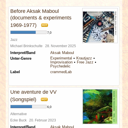
INTERVIEWS
Before Aksak Maboul
(documents & experiments
SPECIALS
1969-1977)
HOT
REDAKTION
7,0
Jazz
Michael Brinkschulte
28. November 2025
LINKS
Interpret/Band
Aksak Maboul
Experimental
Krautjazz
Unter-Genre
ARCHIV
Improvisation
Free Jazz
Psychedelic
Label
crammedLab
Une aventure de VV
(Songspiel)
HOT
6,0
Alternative
Ecke Buck
20. Februar 2023
Interpret/Band
Aksak Maboul