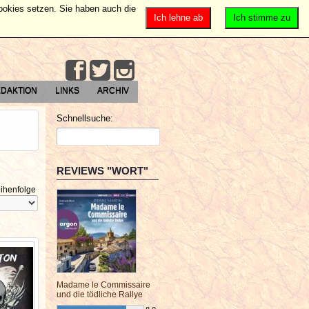
Cookies setzen. Sie haben auch die
Ich lehne ab
Ich stimme zu
DAKTION
LINKS
ARCHIV
Schnellsuche:
REVIEWS "WORT"
ihenfolge
Madame le Commissaire
und die tödliche Rallye