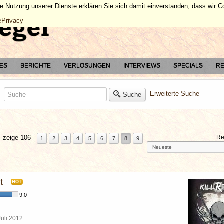
ie Nutzung unserer Dienste erklären Sie sich damit einverstanden, dass wir 
ePrivacy
TES
BERICHTE
VERLOSUNGEN
INTERVIEWS
SPECIALS
RE
Erweiterte Suche
Suche
 zeige 106 -
Re
1
2
3
4
5
6
7
8
9
t
HOT
9,0
Juli 2012