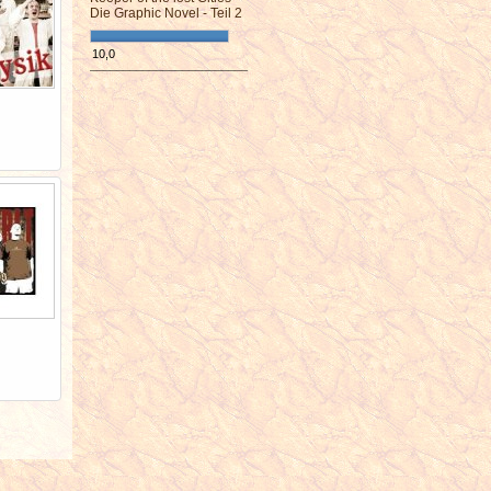
Die Graphic Novel - Teil 2
10,0
¯¯¯¯¯¯¯¯¯¯¯¯¯¯¯¯¯¯¯¯¯¯¯¯