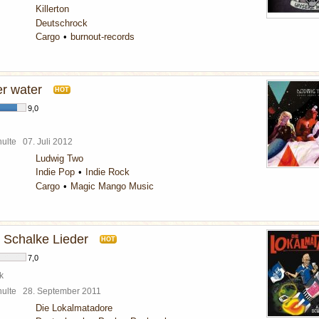
Killerton
Deutschrock
Cargo
burnout-records
r water
HOT
9,0
chulte
07. Juli 2012
Ludwig Two
Indie Pop
Indie Rock
Cargo
Magic Mango Music
e Schalke Lieder
HOT
7,0
k
chulte
28. September 2011
Die Lokalmatadore