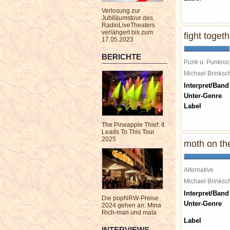
Verlosung zur
Jubiläumstour des
RadioLiveTheaters
verlängert bis zum
fight togethe
17.05.2023
BERICHTE
Punk u. Punkroc
Michael Brinks
Interpret/Band
Unter-Genre
Label
The Pineapple Thief: It
Leads To This Tour
2025
moth on th
Alternative
Michael Brinks
Interpret/Band
Die popNRW-Preise
Unter-Genre
2024 gehen an: Mina
Rich-man und maïa
Label
INTERVIEWS