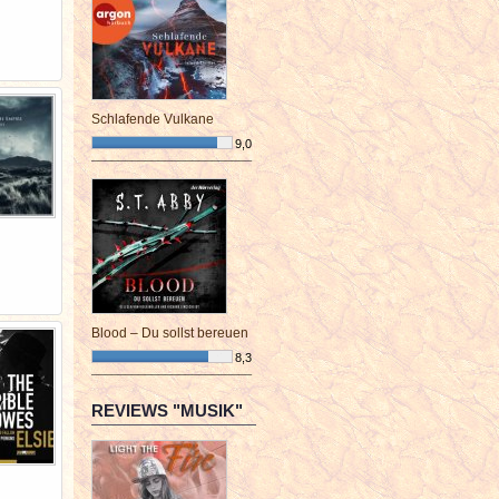
Schlafende Vulkane
9,0
¯¯¯¯¯¯¯¯¯¯¯¯¯¯¯¯¯¯¯¯¯¯¯¯
Blood – Du sollst bereuen
8,3
¯¯¯¯¯¯¯¯¯¯¯¯¯¯¯¯¯¯¯¯¯¯¯¯
REVIEWS "MUSIK"