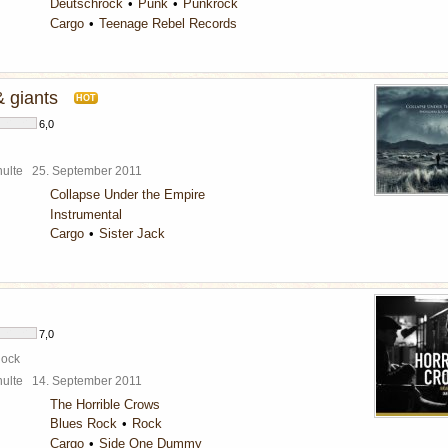
Deutschrock
Punk
Punkrock
Cargo
Teenage Rebel Records
& giants
HOT
6,0
chulte
25. September 2011
Collapse Under the Empire
Instrumental
Cargo
Sister Jack
7,0
Rock
chulte
14. September 2011
The Horrible Crows
Blues Rock
Rock
Cargo
Side One Dummy