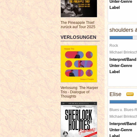
Unter-Genre
Label
The Pineapple Thief
zurück auf Tour 2025
shoulders 
VERLOSUNGEN
Rock
Michael Brinks
Interpret/Band
Unter-Genre
Label
Verlosung: The Harper
Trio - Dialogue of
Elise
HOT
Thoughts
Blues u. Blues-
Michael Brinks
Interpret/Band
Unter-Genre
Label