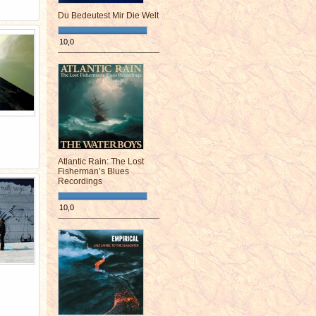
Du Bedeutest Mir Die Welt
10,0
¯¯¯¯¯¯¯¯¯¯¯¯¯¯¯¯¯¯¯¯¯¯¯¯
Atlantic Rain: The Lost
Fisherman’s Blues
Recordings
10,0
¯¯¯¯¯¯¯¯¯¯¯¯¯¯¯¯¯¯¯¯¯¯¯¯