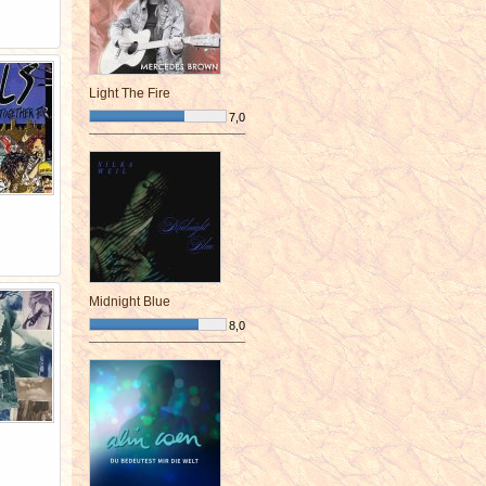
Light The Fire
7,0
¯¯¯¯¯¯¯¯¯¯¯¯¯¯¯¯¯¯¯¯¯¯¯¯
Midnight Blue
8,0
¯¯¯¯¯¯¯¯¯¯¯¯¯¯¯¯¯¯¯¯¯¯¯¯