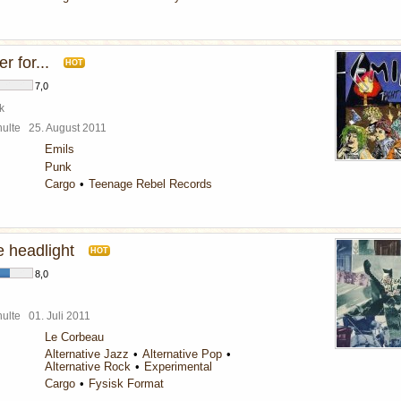
r for...
HOT
7,0
k
chulte
25. August 2011
Emils
Punk
Cargo
Teenage Rebel Records
e headlight
HOT
8,0
chulte
01. Juli 2011
Le Corbeau
Alternative Jazz
Alternative Pop
Alternative Rock
Experimental
Cargo
Fysisk Format