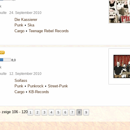
k
chulte
24. September 2010
Die Kassierer
Punk
Ska
Cargo
Teenage Rebel Records
HOT
8,0
k
chulte
12. September 2010
Soifass
Punk
Punkrock
Street-Punk
Cargo
KB-Records
 zeige 106 - 120
1
2
3
4
5
6
7
8
9