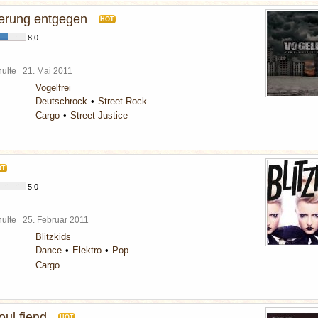
rung entgegen
HOT
8,0
chulte
21. Mai 2011
Vogelfrei
Deutschrock
Street-Rock
Cargo
Street Justice
OT
5,0
chulte
25. Februar 2011
Blitzkids
Dance
Elektro
Pop
Cargo
oul fiend
HOT