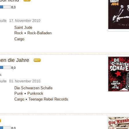
8,0
chulte
17. November 2010
Saint Jude
Rock
Rock-Balladen
Cargo
en die Jahre
HOT
8,0
k
chulte
01. November 2010
Die Schwarzen Schafe
Punk
Punkrock
Cargo
Teenage Rebel Records
T
8,0