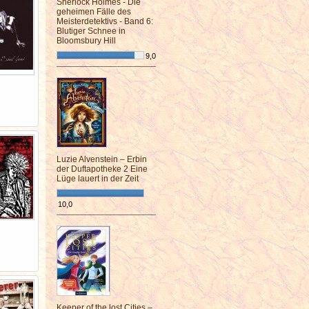
Sherlock Holmes - Die
geheimen Fälle des
Meisterdetektivs - Band 6:
Blutiger Schnee in
Bloomsbury Hill
9,0
¯¯¯¯¯¯¯¯¯¯¯¯¯¯¯¯¯¯¯¯¯¯¯¯
Luzie Alvenstein – Erbin
der Duftapotheke 2 Eine
Lüge lauert in der Zeit
10,0
¯¯¯¯¯¯¯¯¯¯¯¯¯¯¯¯¯¯¯¯¯¯¯¯
Keeper of the lost Cities –