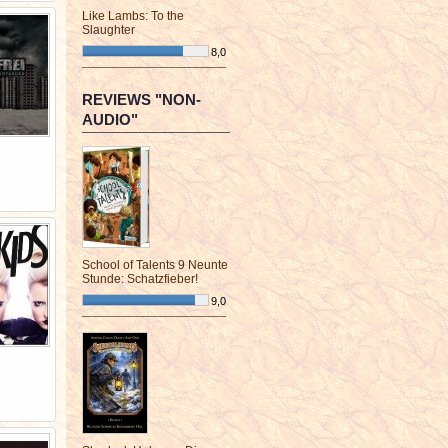
Like Lambs: To the
Slaughter
8,0
¯¯¯¯¯¯¯¯¯¯¯¯¯¯¯¯¯¯¯¯¯¯¯¯
REVIEWS "NON-
AUDIO"
School of Talents 9 Neunte
Stunde: Schatzfieber!
9,0
¯¯¯¯¯¯¯¯¯¯¯¯¯¯¯¯¯¯¯¯¯¯¯¯