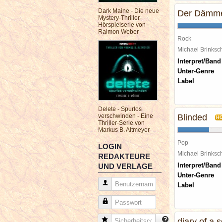
Dark Maine - Die neue
Der Dämme
Mystery-Thriller-
Hörspielserie von
Raimon Weber
Rock
Michael Brinks
Interpret/Band
Unter-Genre
Label
Delete - Spurlos
verschwinden - Eine
Blinded
H
Thriller-Serie von
Markus B. Altmeyer
Pop
LOGIN
Michael Brinks
REDAKTEURE
Interpret/Band
UND VERLAGE
Unter-Genre
Benutzername
Label
Passwort
Sicherheitscode
diary of a s