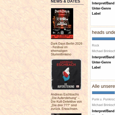
NEWS & DATES
Interpret/Band
Unter-Genre
Label
heads unde
Dark Days Berlin 2026
Rock
- Festival im
ehemaligen
Michael Brinks
Stummfilmkino
Interpret/Band
Unter-Genre
Label
Alle unser
Andreas Eschbachs
„Die Auferstehung“ –
Punk u. Punkroc
Die Kult-Detektive von
Michael Brinks
„Die drei ???“ sind
zurück. Erwachsen.
Interpret/Band