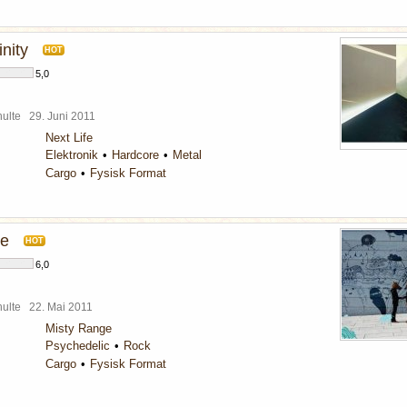
inity
HOT
5,0
chulte
29. Juni 2011
Next Life
Elektronik
Hardcore
Metal
Cargo
Fysisk Format
ge
HOT
6,0
chulte
22. Mai 2011
Misty Range
Psychedelic
Rock
Cargo
Fysisk Format