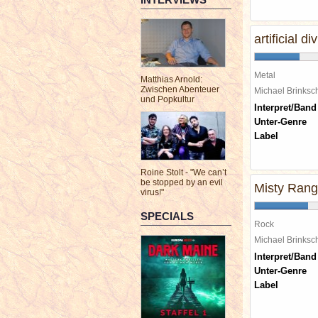
artificial div
Metal
Matthias Arnold:
Zwischen Abenteuer
Michael Brinks
und Popkultur
Interpret/Band
Unter-Genre
Label
Roine Stolt - "We can’t
be stopped by an evil
Misty Ran
virus!"
SPECIALS
Rock
Michael Brinks
Interpret/Band
Unter-Genre
Label