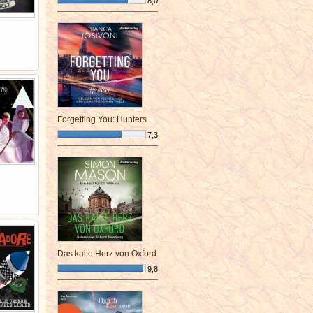
8,0
¯¯¯¯¯¯¯¯¯¯¯¯¯¯¯¯¯¯¯¯¯¯¯¯
Forgetting You: Hunters
7,3
¯¯¯¯¯¯¯¯¯¯¯¯¯¯¯¯¯¯¯¯¯¯¯¯
Das kalte Herz von Oxford
9,8
¯¯¯¯¯¯¯¯¯¯¯¯¯¯¯¯¯¯¯¯¯¯¯¯