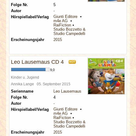
Folge Nr.
5
Autor
-
Giunti Editore
Hörspiellabel/Verlag
m4e AG
RaiFiction
Studio Bozzetto & Co
Studio Campedelli
Erscheinungsjahr
2015
Leo Lausemaus CD 4
HOT
9,0
Kinder u. Jugend
Annika Lange
05. September 2015
Serienname
Leo Lausemaus
Folge Nr.
4
Autor
-
Giunti Editore
Hörspiellabel/Verlag
m4e AG
RaiFiction
Studio Bozzetto & Co
Studio Campedelli
Erscheinungsjahr
2015