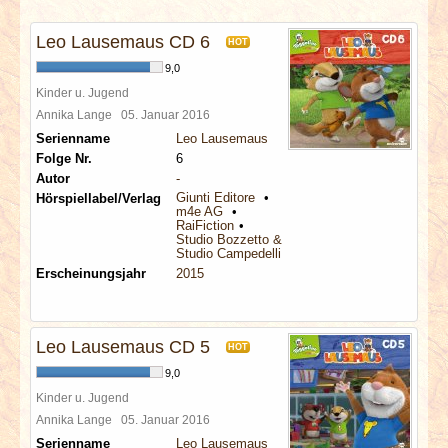
INTERVIEWS
Leo Lausemaus CD 6
HOT
SPECIALS
9,0
Kinder u. Jugend
REDAKTION
Annika Lange
05. Januar 2016
Serienname
Leo Lausemaus
Folge Nr.
6
LINKS
Autor
-
Giunti Editore
Hörspiellabel/Verlag
m4e AG
ARCHIV
RaiFiction
Studio Bozzetto & Co
Studio Campedelli
Erscheinungsjahr
2015
Leo Lausemaus CD 5
HOT
9,0
Kinder u. Jugend
Annika Lange
05. Januar 2016
Serienname
Leo Lausemaus