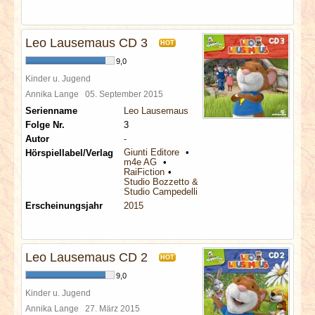
Leo Lausemaus CD 3
HOT
9,0
Kinder u. Jugend
Annika Lange
05. September 2015
Serienname
Leo Lausemaus
Folge Nr.
3
Autor
-
Giunti Editore
Hörspiellabel/Verlag
m4e AG
RaiFiction
Studio Bozzetto & Co
Studio Campedelli
Erscheinungsjahr
2015
Leo Lausemaus CD 2
HOT
9,0
Kinder u. Jugend
Annika Lange
27. März 2015