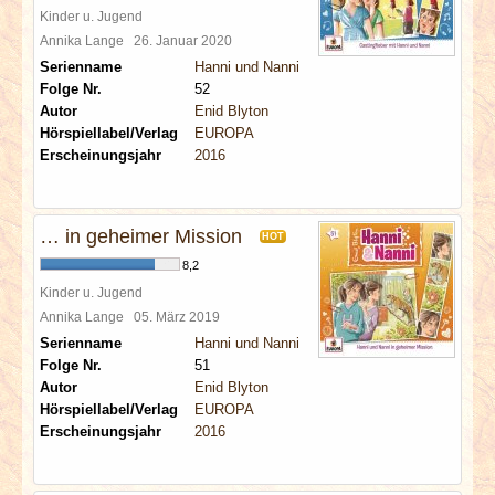
Kinder u. Jugend
Annika Lange
26. Januar 2020
Serienname
Hanni und Nanni
Folge Nr.
52
Autor
Enid Blyton
Hörspiellabel/Verlag
EUROPA
Erscheinungsjahr
2016
… in geheimer Mission
HOT
8,2
Kinder u. Jugend
Annika Lange
05. März 2019
Serienname
Hanni und Nanni
Folge Nr.
51
Autor
Enid Blyton
Hörspiellabel/Verlag
EUROPA
Erscheinungsjahr
2016