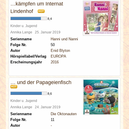
…kämpfen um Internat
Lindenhof
HOT
8,4
Kinder u. Jugend
Annika Lange
25. Januar 2019
Serienname
Hanni und Nanni
Folge Nr.
50
Autor
Enid Blyton
Hörspiellabel/Verlag
EUROPA
Erscheinungsjahr
2016
… und der Papageienfisch
HOT
8,6
Kinder u. Jugend
Annika Lange
24. Januar 2019
Serienname
Die Oktonauten
Folge Nr.
11
Autor
-