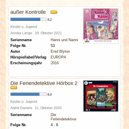
INTERVIEWS
außer Kontrolle
HOT
SPECIALS
8,2
Kinder u. Jugend
REDAKTION
Annika Lange
29. Oktober 2021
Serienname
Hanni und Nanni
Folge Nr.
53
LINKS
Autor
Enid Blyton
Hörspiellabel/Verlag
EUROPA
ARCHIV
Erscheinungsjahr
2016
Die Feriendetektive Hörbox 2
HOT
8,0
Kinder u. Jugend
Astrid Daniels
11. Oktober 2020
Serienname
Die
Feriendetektive
Folge Nr.
4 - 6