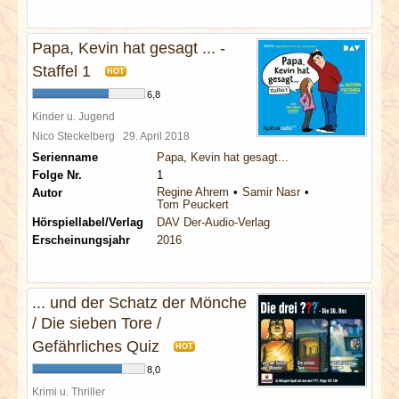
Papa, Kevin hat gesagt ... -
Staffel 1
HOT
6,8
Kinder u. Jugend
Nico Steckelberg
29. April 2018
Serienname
Papa, Kevin hat gesagt...
Folge Nr.
1
Regine Ahrem
Samir Nasr
Autor
Tom Peuckert
Hörspiellabel/Verlag
DAV Der-Audio-Verlag
Erscheinungsjahr
2016
... und der Schatz der Mönche
/ Die sieben Tore /
Gefährliches Quiz
HOT
8,0
Krimi u. Thriller