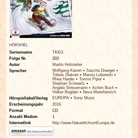
INTERVIEWS
SPECIALS
REDAKTION
HÖRSPIEL
LINKS
Serienname
TKKG
Folge Nr.
203
Autor
Martin Hofstetter
ARCHIV
Wolfgang Kaven
Sascha Draeger
Sprecher
Tobias Diakow
Manou Lubowski
Rhea Harder
Tommi Piper
Stephan Schwartz
Angela Stresemann
Achim Buch
Volker Bogdan
Nova Meierhenrich
EUROPA
Sony Music
Hörspiellabel/Verlag
Erscheinungsjahr
2016
Format
CD
Anzahl Medien
1
Internetlink
http://www.NatuerlichvonEuropa.de