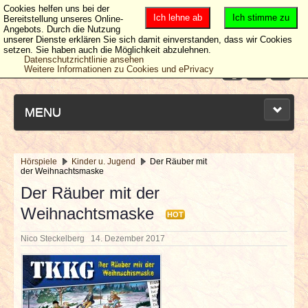
Cookies helfen uns bei der
Ich lehne ab
Ich stimme zu
Bereitstellung unseres Online-
Angebots. Durch die Nutzung
unserer Dienste erklären Sie sich damit einverstanden, dass wir Cookies
setzen. Sie haben auch die Möglichkeit abzulehnen.
Datenschutzrichtlinie ansehen
Weitere Informationen zu Cookies und ePrivacy
MENU
Hörspiele
Kinder u. Jugend
Der Räuber mit
der Weihnachtsmaske
NEUESTE ARTIKEL
Der Räuber mit der
Weihnachtsmaske
NEWS & DATES
HOT
Nico Steckelberg
14. Dezember 2017
BERICHTE
VERLOSUNGEN