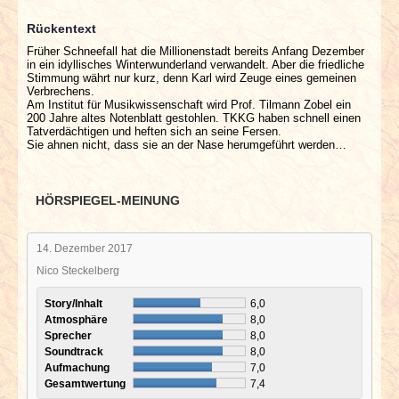
Rückentext
Früher Schneefall hat die Millionenstadt bereits Anfang Dezember
in ein idyllisches Winterwunderland verwandelt. Aber die friedliche
Stimmung währt nur kurz, denn Karl wird Zeuge eines gemeinen
Verbrechens.
Am Institut für Musikwissenschaft wird Prof. Tilmann Zobel ein
200 Jahre altes Notenblatt gestohlen. TKKG haben schnell einen
Tatverdächtigen und heften sich an seine Fersen.
Sie ahnen nicht, dass sie an der Nase herumgeführt werden…
HÖRSPIEGEL-MEINUNG
14. Dezember 2017
Nico Steckelberg
Story/Inhalt
6,0
Atmosphäre
8,0
Sprecher
8,0
Soundtrack
8,0
Aufmachung
7,0
Gesamtwertung
7,4