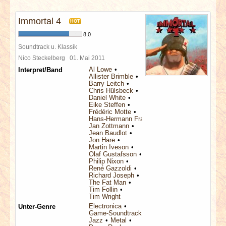
INTERVIEWS
Immortal 4
HOT
SPECIALS
8,0
Soundtrack u. Klassik
REDAKTION
Nico Steckelberg
01. Mai 2011
Al Lowe
Interpret/Band
Allister Brimble
LINKS
Barry Leitch
Chris Hülsbeck
Daniel White
Eike Steffen
ARCHIV
Frédéric Motte
Hans-Hermann Franck
Jan Zottmann
Jean Baudlot
Jon Hare
Martin Iveson
Olaf Gustafsson
Philip Nixon
René Gazzoldi
Richard Joseph
The Fat Man
Tim Follin
Tim Wright
Electronica
Unter-Genre
Game-Soundtrack
Jazz
Metal