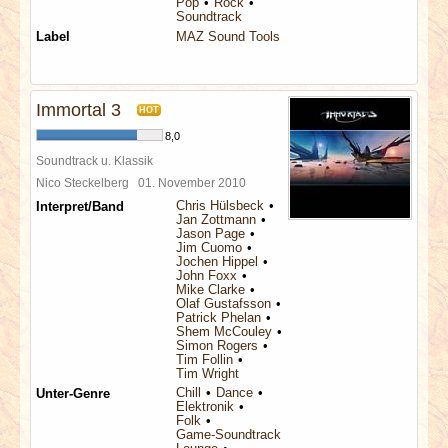
Pop
Rock
Soundtrack
Label
MAZ Sound Tools
Immortal 3
HOT
8,0
Soundtrack u. Klassik
Nico Steckelberg
01. November 2010
Chris Hülsbeck
Interpret/Band
Jan Zottmann
Jason Page
Jim Cuomo
Jochen Hippel
John Foxx
Mike Clarke
Olaf Gustafsson
Patrick Phelan
Shem McCouley
Simon Rogers
Tim Follin
Tim Wright
Chill
Dance
Unter-Genre
Elektronik
Folk
Game-Soundtrack