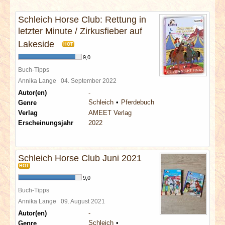
INTERVIEWS
Schleich Horse Club: Rettung in
letzter Minute / Zirkusfieber auf
SPECIALS
Lakeside
HOT
REDAKTION
9,0
Buch-Tipps
Annika Lange
04. September 2022
LINKS
Autor(en)
-
Schleich
Pferdebuch
Genre
ARCHIV
Verlag
AMEET Verlag
Erscheinungsjahr
2022
Schleich Horse Club Juni 2021
HOT
9,0
Buch-Tipps
Annika Lange
09. August 2021
Autor(en)
-
Schleich
Genre