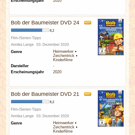
Erscheinungsjahr
2020
Bob der Baumeister DVD 24
HOT
8,2
Film-/Serien-Tipps
Annika Lange
03. Dezember 2020
Heimwerker
Genre
Zeichentrick
Kinderfilme
Darsteller
-
Erscheinungsjahr
2020
Bob der Baumeister DVD 21
HOT
8,2
Film-/Serien-Tipps
Annika Lange
03. Dezember 2020
Heimwerker
Genre
Zeichentrick
Kinderfilme