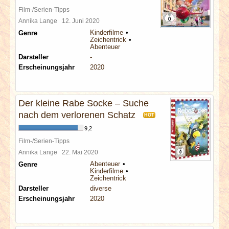
Film-/Serien-Tipps
Annika Lange
12. Juni 2020
Kinderfilme
Genre
Zeichentrick
Abenteuer
Darsteller
-
Erscheinungsjahr
2020
Der kleine Rabe Socke – Suche
nach dem verlorenen Schatz
HOT
9,2
Film-/Serien-Tipps
Annika Lange
22. Mai 2020
Abenteuer
Genre
Kinderfilme
Zeichentrick
Darsteller
diverse
Erscheinungsjahr
2020