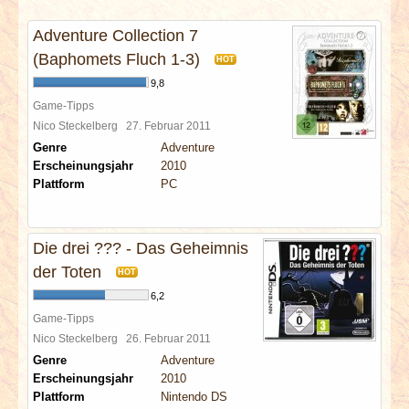
INTERVIEWS
Adventure Collection 7
SPECIALS
(Baphomets Fluch 1-3)
HOT
9,8
REDAKTION
Game-Tipps
Nico Steckelberg
27. Februar 2011
Genre
Adventure
LINKS
Erscheinungsjahr
2010
Plattform
PC
ARCHIV
Die drei ??? - Das Geheimnis
der Toten
HOT
6,2
Game-Tipps
Nico Steckelberg
26. Februar 2011
Genre
Adventure
Erscheinungsjahr
2010
Plattform
Nintendo DS