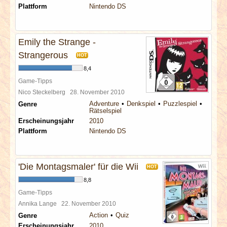
Plattform
Nintendo DS
Emily the Strange -
Strangerous
HOT
8,4
Game-Tipps
Nico Steckelberg
28. November 2010
Adventure
Denkspiel
Puzzlespiel
Genre
Rätselspiel
Erscheinungsjahr
2010
Plattform
Nintendo DS
'Die Montagsmaler' für die Wii
HOT
8,8
Game-Tipps
Annika Lange
22. November 2010
Action
Quiz
Genre
Erscheinungsjahr
2010