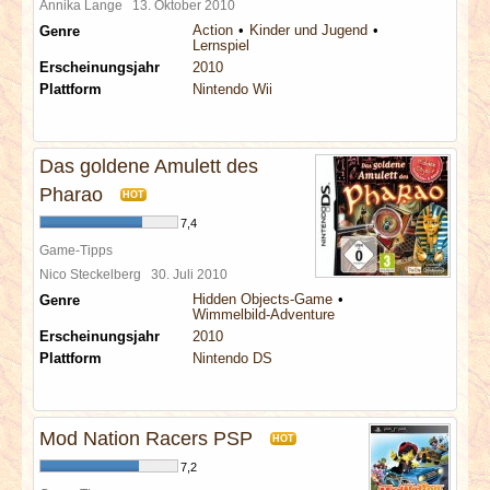
Annika Lange
13. Oktober 2010
Action
Kinder und Jugend
Genre
Lernspiel
Erscheinungsjahr
2010
Plattform
Nintendo Wii
Das goldene Amulett des
Pharao
HOT
7,4
Game-Tipps
Nico Steckelberg
30. Juli 2010
Hidden Objects-Game
Genre
Wimmelbild-Adventure
Erscheinungsjahr
2010
Plattform
Nintendo DS
Mod Nation Racers PSP
HOT
7,2