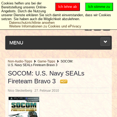
Cookies helfen uns bei der
Ich lehne ab
Ich stimme zu
Bereitstellung unseres Online-
Angebots. Durch die Nutzung
unserer Dienste erklären Sie sich damit einverstanden, dass wir Cookies
setzen. Sie haben auch die Möglichkeit abzulehnen.
Datenschutzrichtlinie ansehen
Weitere Informationen zu Cookies und ePrivacy
MENU
Non-Audio-Tipps
Game-Tipps
SOCOM:
U.S. Navy SEALs Fireteam Bravo 3
NEUESTE ARTIKEL
SOCOM: U.S. Navy SEALs
Fireteam Bravo 3
NEWS & DATES
HOT
Nico Steckelberg
27. Februar 2010
BERICHTE
VERLOSUNGEN