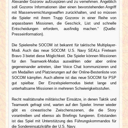
Alexander Gozorov aufzuspüren und zu vernehmen. Angeblich
soll Gozorov Informationen über einen bevorstehenden Angriff
mit Massenvernichtungswaffen zurückhalten, und so müssen
die Spieler mit ihrem Trupp Gozorov in einer Reihe von
anpassbaren Missionen, die Geschick, List und schnelle
Entscheidungen erfordern, ausfindig machen.“ (Quelle:
Presseinformation).
Die Spielereihe SOCOM ist bekannt für taktische Multiplayer-
Modi. Auch das neue SOCOM: U.S. Navy SEALs Fireteam
Bravo 3 bietet diese Möglichkeit. Die Spieler können Missionen
für den Teamwork-Modus auswählen oder aber online
gegeneinander antreten, über Voice Chat kommunizieren und
um Medaillen und Platzierungen auf der Online-Bestenliste von
SOCOM kämpfen. Auch alleine ist das neue SOCOM für PSP
gut spielbar. Der Einzelspielermodus bietet lange und
unterhaltsame Missionen in mehreren Schwierigkeitsstufen.
Recht realitätsnahe militärischer Einsätze, in denen Taktik und
Teamwork gefragt sind, warten auf den Spieler. Immer wieder
gibt es cineastische Zwischenszenen, die die Story
vorantreiben und ebenso als Briefings fungieren. Entstanden
ist das Spiel mit Unterstützung des Führungskommandos für
die Sondereinsatzkräfte der U.S. Navy.