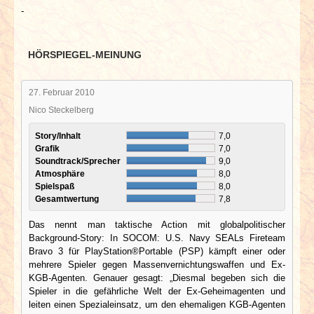
-
HÖRSPIEGEL-MEINUNG
27. Februar 2010
Nico Steckelberg
Story/Inhalt
7,0
Grafik
7,0
Soundtrack/Sprecher
9,0
Atmosphäre
8,0
Spielspaß
8,0
Gesamtwertung
7,8
Das nennt man taktische Action mit globalpolitischer
Background-Story: In SOCOM: U.S. Navy SEALs Fireteam
Bravo 3 für PlayStation®Portable (PSP) kämpft einer oder
mehrere Spieler gegen Massenvernichtungswaffen und Ex-
KGB-Agenten. Genauer gesagt: „Diesmal begeben sich die
Spieler in die gefährliche Welt der Ex-Geheimagenten und
leiten einen Spezialeinsatz, um den ehemaligen KGB-Agenten