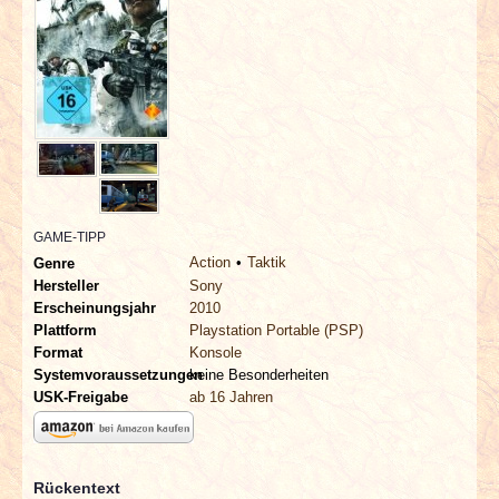
INTERVIEWS
SPECIALS
REDAKTION
LINKS
GAME-TIPP
ARCHIV
Action
Taktik
Genre
Hersteller
Sony
Erscheinungsjahr
2010
Plattform
Playstation Portable (PSP)
Format
Konsole
Systemvoraussetzungen
keine Besonderheiten
USK-Freigabe
ab 16 Jahren
Rückentext