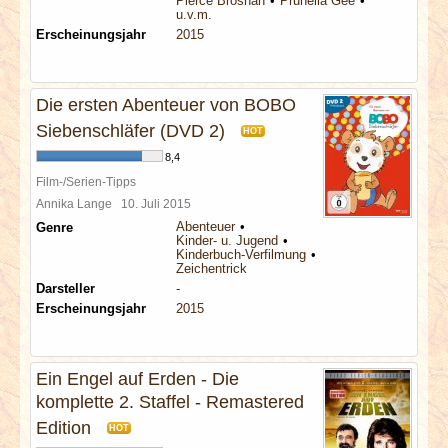
Pierce Brosnan
Prunella Gee
u.v.m.
Erscheinungsjahr
2015
Die ersten Abenteuer von BOBO
Siebenschläfer (DVD 2)
HOT
8,4
Film-/Serien-Tipps
Annika Lange
10. Juli 2015
Abenteuer
Genre
Kinder- u. Jugend
Kinderbuch-Verfilmung
Zeichentrick
Darsteller
-
Erscheinungsjahr
2015
Ein Engel auf Erden - Die
komplette 2. Staffel - Remastered
Edition
HOT