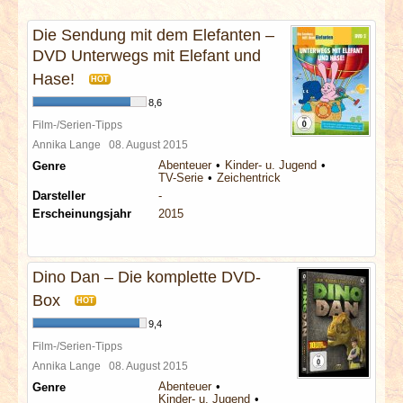
INTERVIEWS
Die Sendung mit dem Elefanten –
DVD Unterwegs mit Elefant und
SPECIALS
Hase!
HOT
REDAKTION
8,6
Film-/Serien-Tipps
Annika Lange
08. August 2015
LINKS
Abenteuer
Kinder- u. Jugend
Genre
TV-Serie
Zeichentrick
ARCHIV
Darsteller
-
Erscheinungsjahr
2015
Dino Dan – Die komplette DVD-
Box
HOT
9,4
Film-/Serien-Tipps
Annika Lange
08. August 2015
Abenteuer
Genre
Kinder- u. Jugend