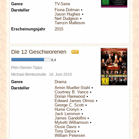
Genre
TV-Serie
Fiona Dolman
Darsteller
Jason Hughes
Neil Dudgeon
Tamzin Malleson
Erscheinungsjahr
2015
Die 12 Geschworenen
HOT
8,4
Film-/Serien-Tipps
Michael Brinkschulte
16. Juni 2015
Genre
Drama
Armin Mueller-Stahl
Darsteller
Courtney B. Vance
Dorian Harewood
Edward James Olmos
George C. Scott
Hume Cronyn
Jack Lemmon
James Gandolfini
Mykelti Williamson
Ossie Davis
Tony Danza
William Petersen