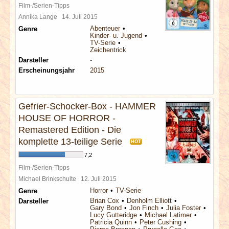
Film-/Serien-Tipps
Annika Lange
14. Juli 2015
Abenteuer
Genre
Kinder- u. Jugend
TV-Serie
Zeichentrick
Darsteller
-
Erscheinungsjahr
2015
Gefrier-Schocker-Box - HAMMER
HOUSE OF HORROR -
Remastered Edition - Die
komplette 13-teilige Serie
HOT
7,2
Film-/Serien-Tipps
Michael Brinkschulte
12. Juli 2015
Horror
TV-Serie
Genre
Brian Cox
Denholm Elliott
Darsteller
Gary Bond
Jon Finch
Julia Foster
Lucy Gutteridge
Michael Latimer
Patricia Quinn
Peter Cushing