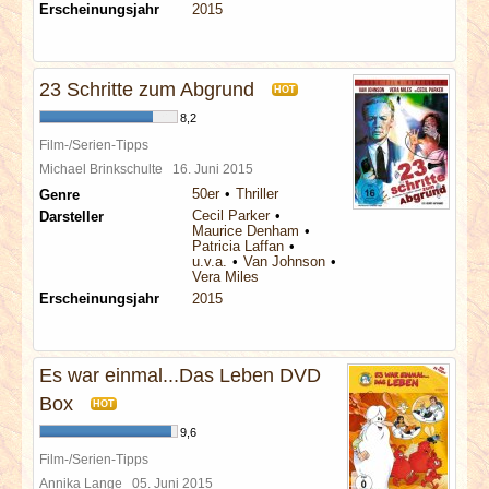
Erscheinungsjahr
2015
23 Schritte zum Abgrund
HOT
8,2
Film-/Serien-Tipps
Michael Brinkschulte
16. Juni 2015
50er
Thriller
Genre
Cecil Parker
Darsteller
Maurice Denham
Patricia Laffan
u.v.a.
Van Johnson
Vera Miles
Erscheinungsjahr
2015
Es war einmal...Das Leben DVD
Box
HOT
9,6
Film-/Serien-Tipps
Annika Lange
05. Juni 2015