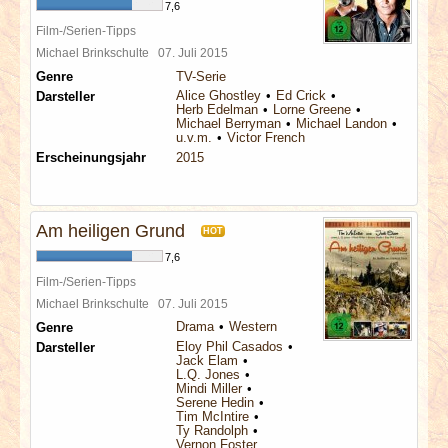
7,6
Film-/Serien-Tipps
Michael Brinkschulte
07. Juli 2015
Genre
TV-Serie
Alice Ghostley
Ed Crick
Darsteller
Herb Edelman
Lorne Greene
Michael Berryman
Michael Landon
u.v.m.
Victor French
Erscheinungsjahr
2015
Am heiligen Grund
HOT
7,6
Film-/Serien-Tipps
Michael Brinkschulte
07. Juli 2015
Drama
Western
Genre
Eloy Phil Casados
Darsteller
Jack Elam
L.Q. Jones
Mindi Miller
Serene Hedin
Tim McIntire
Ty Randolph
Vernon Foster