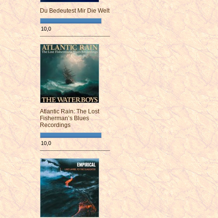
Du Bedeutest Mir Die Welt
10,0
¯¯¯¯¯¯¯¯¯¯¯¯¯¯¯¯¯¯¯¯¯¯¯¯
Atlantic Rain: The Lost
Fisherman’s Blues
Recordings
10,0
¯¯¯¯¯¯¯¯¯¯¯¯¯¯¯¯¯¯¯¯¯¯¯¯