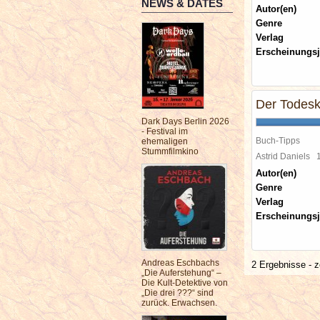
NEWS & DATES
Autor(en)
Genre
Verlag
Erscheinungsj
Der Todesk
Dark Days Berlin 2026
- Festival im
Buch-Tipps
ehemaligen
Stummfilmkino
Astrid Daniels
Autor(en)
Genre
Verlag
Erscheinungsj
Andreas Eschbachs
2 Ergebnisse - z
„Die Auferstehung“ –
Die Kult-Detektive von
„Die drei ???“ sind
zurück. Erwachsen.