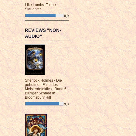
Like Lambs: To the
Slaughter
8,0
¯¯¯¯¯¯¯¯¯¯¯¯¯¯¯¯¯¯¯¯¯¯¯¯
REVIEWS "NON-
AUDIO"
Sherlock Holmes - Die
geheimen Fälle des
Meisterdetektivs - Band 6:
Blutiger Schnee in
Bloomsbury Hill
9,0
¯¯¯¯¯¯¯¯¯¯¯¯¯¯¯¯¯¯¯¯¯¯¯¯