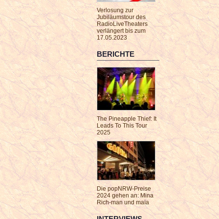
Verlosung zur
Jubiläumstour des
RadioLiveTheaters
verlängert bis zum
17.05.2023
BERICHTE
The Pineapple Thief: It
Leads To This Tour
2025
Die popNRW-Preise
2024 gehen an: Mina
Rich-man und maïa
INTERVIEWS