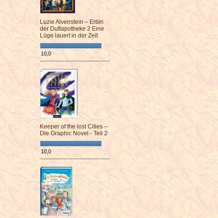
Luzie Alvenstein – Erbin
der Duftapotheke 2 Eine
Lüge lauert in der Zeit
10,0
¯¯¯¯¯¯¯¯¯¯¯¯¯¯¯¯¯¯¯¯¯¯¯¯
Keeper of the lost Cities –
Die Graphic Novel - Teil 2
10,0
¯¯¯¯¯¯¯¯¯¯¯¯¯¯¯¯¯¯¯¯¯¯¯¯