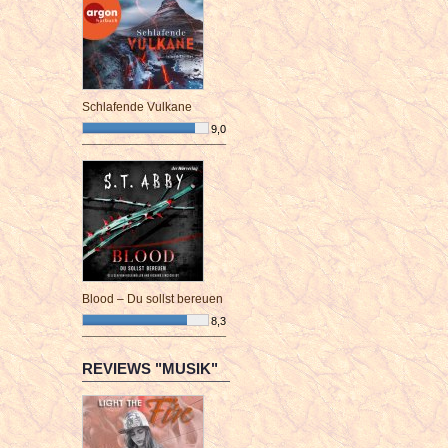
Schlafende Vulkane
9,0
¯¯¯¯¯¯¯¯¯¯¯¯¯¯¯¯¯¯¯¯¯¯¯¯
Blood – Du sollst bereuen
8,3
¯¯¯¯¯¯¯¯¯¯¯¯¯¯¯¯¯¯¯¯¯¯¯¯
REVIEWS "MUSIK"