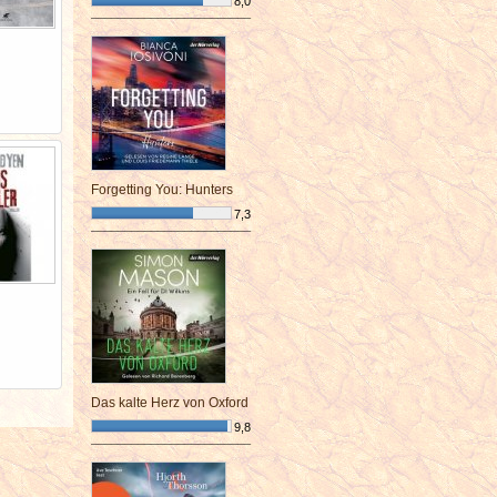
8,0
¯¯¯¯¯¯¯¯¯¯¯¯¯¯¯¯¯¯¯¯¯¯¯¯
Forgetting You: Hunters
7,3
¯¯¯¯¯¯¯¯¯¯¯¯¯¯¯¯¯¯¯¯¯¯¯¯
Das kalte Herz von Oxford
9,8
¯¯¯¯¯¯¯¯¯¯¯¯¯¯¯¯¯¯¯¯¯¯¯¯