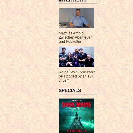
Matthias Arnold:
Zwischen Abenteuer
und Popkultur
Roine Stolt - "We can’t
be stopped by an evil
virus!"
SPECIALS