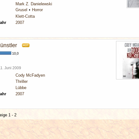
Mark Z. Danielewski
Grusel
Horror
Klett-Cotta
ahr
2007
ünstler
HOT
10,0
11. Juni 2009
Cody McFadyen
Thriller
Lübbe
ahr
2007
eige 1 - 2