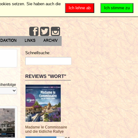
Cookies setzen. Sie haben auch die
Ich lehne ab
Ich stimme zu
DAKTION
LINKS
ARCHIV
Schnellsuche:
REVIEWS "WORT"
ihenfolge
Madame le Commissaire
und die tödliche Rallye