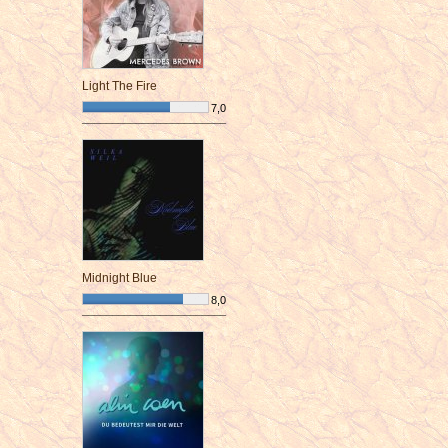
Light The Fire
7,0
¯¯¯¯¯¯¯¯¯¯¯¯¯¯¯¯¯¯¯¯¯¯¯¯
Midnight Blue
8,0
¯¯¯¯¯¯¯¯¯¯¯¯¯¯¯¯¯¯¯¯¯¯¯¯