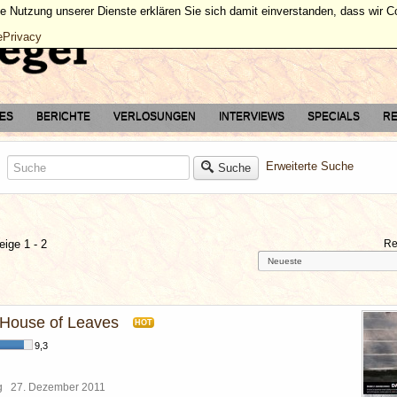
ie Nutzung unserer Dienste erklären Sie sich damit einverstanden, dass wir 
ePrivacy
TES
BERICHTE
VERLOSUNGEN
INTERVIEWS
SPECIALS
RE
Erweiterte Suche
Suche
eige 1 - 2
Re
House of Leaves
HOT
9,3
rg
27. Dezember 2011