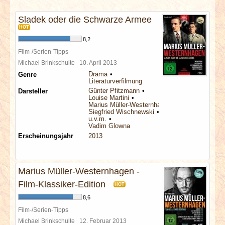
INTERVIEWS
Sladek oder die Schwarze Armee
HOT
SPECIALS
8,2
Film-/Serien-Tipps
REDAKTION
Michael Brinkschulte
10. April 2013
Drama
Genre
Literaturverfilmung
LINKS
Günter Pfitzmann
Darsteller
Louise Martini
Marius Müller-Westernhagen
ARCHIV
Siegfried Wischnewski
u.v.m.
Vadim Glowna
Erscheinungsjahr
2013
Marius Müller-Westernhagen -
Film-Klassiker-Edition
HOT
8,6
Film-/Serien-Tipps
Michael Brinkschulte
12. Februar 2013