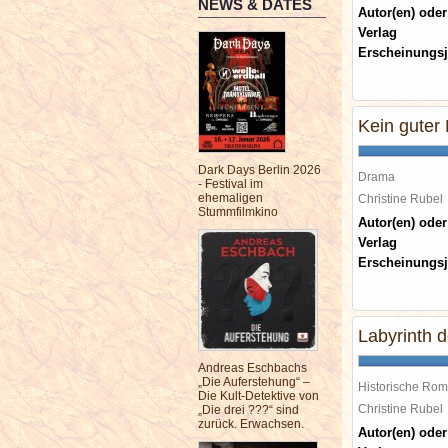
NEWS & DATES
Autor(en) oder
Verlag
Erscheinungsj
Kein guter
Dark Days Berlin 2026
Drama
- Festival im
ehemaligen
Christine Rube
Stummfilmkino
Autor(en) oder
Verlag
Erscheinungsj
Labyrinth d
Andreas Eschbachs
„Die Auferstehung“ –
Historische Ro
Die Kult-Detektive von
Christine Rube
„Die drei ???“ sind
zurück. Erwachsen.
Autor(en) oder