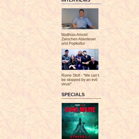
Matthias Arnold:
Zwischen Abenteuer
und Popkultur
Roine Stolt - "We can’t
be stopped by an evil
virus!"
SPECIALS