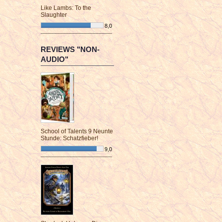
Like Lambs: To the
Slaughter
8,0
¯¯¯¯¯¯¯¯¯¯¯¯¯¯¯¯¯¯¯¯¯¯¯¯
REVIEWS "NON-
AUDIO"
School of Talents 9 Neunte
Stunde: Schatzfieber!
9,0
¯¯¯¯¯¯¯¯¯¯¯¯¯¯¯¯¯¯¯¯¯¯¯¯