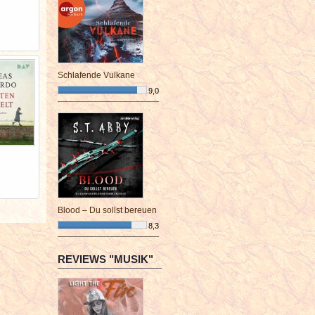
Schlafende Vulkane
9,0
¯¯¯¯¯¯¯¯¯¯¯¯¯¯¯¯¯¯¯¯¯¯¯¯
Blood – Du sollst bereuen
8,3
¯¯¯¯¯¯¯¯¯¯¯¯¯¯¯¯¯¯¯¯¯¯¯¯
REVIEWS "MUSIK"