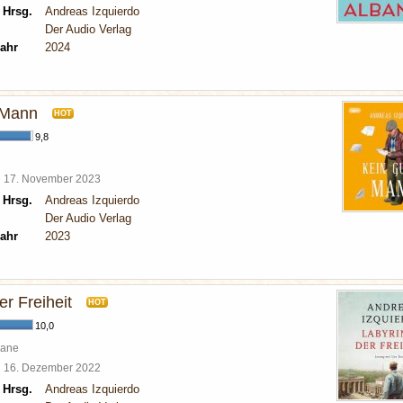
 Hrsg.
Andreas Izquierdo
Der Audio Verlag
ahr
2024
 Mann
HOT
9,8
l
17. November 2023
 Hrsg.
Andreas Izquierdo
Der Audio Verlag
ahr
2023
er Freiheit
HOT
10,0
mane
l
16. Dezember 2022
 Hrsg.
Andreas Izquierdo