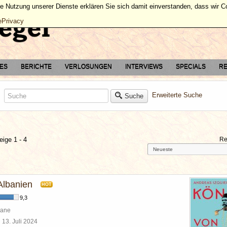
ie Nutzung unserer Dienste erklären Sie sich damit einverstanden, dass wir 
ePrivacy
TES
BERICHTE
VERLOSUNGEN
INTERVIEWS
SPECIALS
RE
Erweiterte Suche
Suche
eige 1 - 4
Re
Albanien
HOT
9,3
mane
l
13. Juli 2024