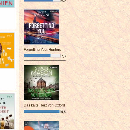
8,0
¯¯¯¯¯¯¯¯¯¯¯¯¯¯¯¯¯¯¯¯¯¯¯¯
Forgetting You: Hunters
7,3
¯¯¯¯¯¯¯¯¯¯¯¯¯¯¯¯¯¯¯¯¯¯¯¯
Das kalte Herz von Oxford
9,8
¯¯¯¯¯¯¯¯¯¯¯¯¯¯¯¯¯¯¯¯¯¯¯¯