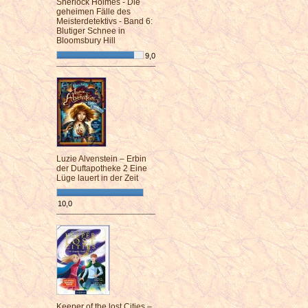
Sherlock Holmes - Die
geheimen Fälle des
Meisterdetektivs - Band 6:
Blutiger Schnee in
Bloomsbury Hill
9,0
¯¯¯¯¯¯¯¯¯¯¯¯¯¯¯¯¯¯¯¯¯¯¯¯
Luzie Alvenstein – Erbin
der Duftapotheke 2 Eine
Lüge lauert in der Zeit
10,0
¯¯¯¯¯¯¯¯¯¯¯¯¯¯¯¯¯¯¯¯¯¯¯¯
Keeper of the lost Cities –