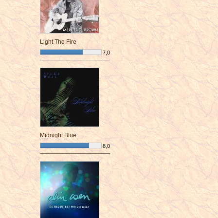
Light The Fire
7,0
¯¯¯¯¯¯¯¯¯¯¯¯¯¯¯¯¯¯¯¯¯¯¯¯
Midnight Blue
8,0
¯¯¯¯¯¯¯¯¯¯¯¯¯¯¯¯¯¯¯¯¯¯¯¯