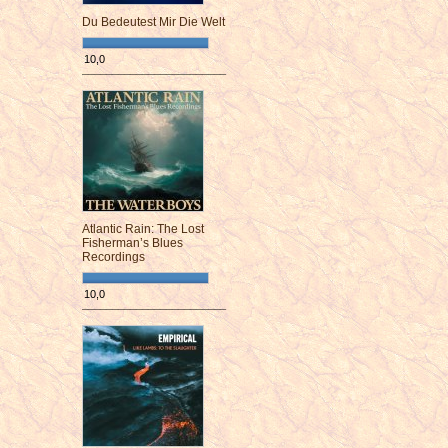
Du Bedeutest Mir Die Welt
10,0
¯¯¯¯¯¯¯¯¯¯¯¯¯¯¯¯¯¯¯¯¯¯¯¯
Atlantic Rain: The Lost
Fisherman’s Blues
Recordings
10,0
¯¯¯¯¯¯¯¯¯¯¯¯¯¯¯¯¯¯¯¯¯¯¯¯