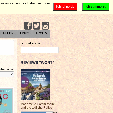
Cookies setzen. Sie haben auch die
Ich lehne ab
Ich stimme zu
DAKTION
LINKS
ARCHIV
Schnellsuche:
REVIEWS "WORT"
ihenfolge
Madame le Commissaire
und die tödliche Rallye