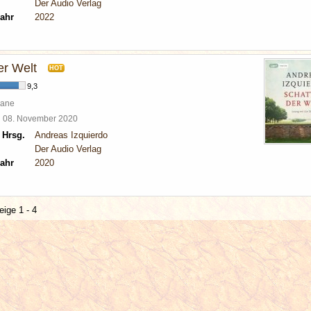
Der Audio Verlag
ahr
2022
er Welt
HOT
9,3
mane
l
08. November 2020
 Hrsg.
Andreas Izquierdo
Der Audio Verlag
ahr
2020
eige 1 - 4