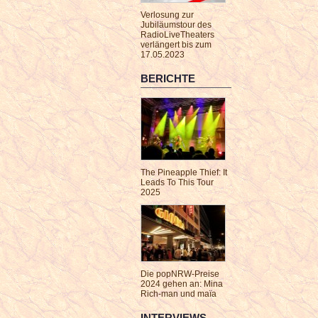
Verlosung zur
Jubiläumstour des
RadioLiveTheaters
verlängert bis zum
17.05.2023
BERICHTE
The Pineapple Thief: It
Leads To This Tour
2025
Die popNRW-Preise
2024 gehen an: Mina
Rich-man und maïa
INTERVIEWS