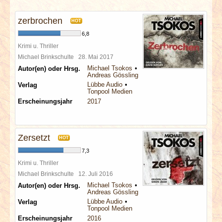
INTERVIEWS
zerbrochen
HOT
SPECIALS
6,8
Krimi u. Thriller
REDAKTION
Michael Brinkschulte
28. Mai 2017
Michael Tsokos
Autor(en) oder Hrsg.
Andreas Gössling
LINKS
Lübbe Audio
Verlag
Tonpool Medien
Erscheinungsjahr
2017
ARCHIV
Zersetzt
HOT
7,3
Krimi u. Thriller
Michael Brinkschulte
12. Juli 2016
Michael Tsokos
Autor(en) oder Hrsg.
Andreas Gössling
Lübbe Audio
Verlag
Tonpool Medien
Erscheinungsjahr
2016