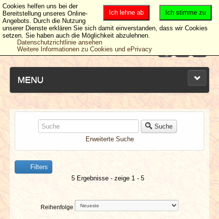
Cookies helfen uns bei der
Ich lehne ab
Ich stimme zu
Bereitstellung unseres Online-
Angebots. Durch die Nutzung
unserer Dienste erklären Sie sich damit einverstanden, dass wir Cookies
setzen. Sie haben auch die Möglichkeit abzulehnen.
Datenschutzrichtlinie ansehen
Weitere Informationen zu Cookies und ePrivacy
MENU
NEUESTE ARTIKEL
Suche
Erweiterte Suche
NEWS & DATES
Filters
BERICHTE
5 Ergebnisse - zeige 1 - 5
VERLOSUNGEN
Reihenfolge