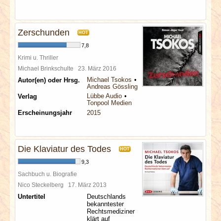
Zerschunden
HOT
7,8
Krimi u. Thriller
Michael Brinkschulte
23. März 2016
Michael Tsokos
Autor(en) oder Hrsg.
Andreas Gössling
Lübbe Audio
Verlag
Tonpool Medien
Erscheinungsjahr
2015
Die Klaviatur des Todes
HOT
9,3
Sachbuch u. Biografie
Nico Steckelberg
17. März 2013
Untertitel
Deutschlands
bekanntester
Rechtsmediziner
klärt auf