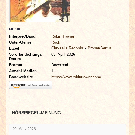
INTERVIEWS
SPECIALS
MUSIK
REDAKTION
Interpret/Band
Robin Trower
Unter-Genre
Rock
Chrysalis Records
Proper/Bertus
Label
LINKS
Veröffentlichungs-
03. April 2026
Datum
Format
Download
ARCHIV
Anzahl Medien
1
Bandwebsite
https://www.robintrower.com/
HÖRSPIEGEL-MEINUNG
29. März 2026