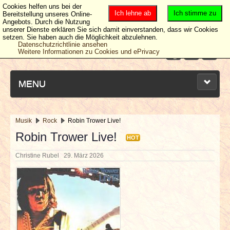
Cookies helfen uns bei der
Ich lehne ab
Ich stimme zu
Bereitstellung unseres Online-
Angebots. Durch die Nutzung
unserer Dienste erklären Sie sich damit einverstanden, dass wir Cookies
setzen. Sie haben auch die Möglichkeit abzulehnen.
Datenschutzrichtlinie ansehen
Weitere Informationen zu Cookies und ePrivacy
MENU
Musik
Rock
Robin Trower Live!
NEUESTE ARTIKEL
Robin Trower Live!
HOT
Christine Rubel
29. März 2026
NEWS & DATES
BERICHTE
VERLOSUNGEN