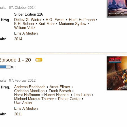
chulte
07. Oktober 2014
Silber Edition 126
Detlev G. Winter
H.G. Ewers
Horst Hoffmann
 Hrsg.
K.H. Scheer
Kurt Mahr
Marianne Sydow
William Voltz
Eins A Medien
ahr
2014
Episode 1 - 20
HOT
8,8
chulte
07. Februar 2012
Andreas Eschbach
Arndt Ellmer
 Hrsg.
Christian Montillon
Frank Borsch
Horst Hoffmann
Hubert Haensel
Leo Lukas
Michael Marcus Thurner
Rainer Castor
Uwe Anton
Eins A Medien
ahr
2011