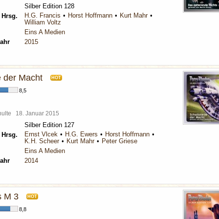
Silber Edition 128
H.G. Francis
Horst Hoffmann
Kurt Mahr
 Hrsg.
William Voltz
Eins A Medien
ahr
2015
e der Macht
HOT
8,5
chulte
18. Januar 2015
Silber Edition 127
Ernst Vlcek
H.G. Ewers
Horst Hoffmann
 Hrsg.
K.H. Scheer
Kurt Mahr
Peter Griese
Eins A Medien
ahr
2014
s M 3
HOT
8,8