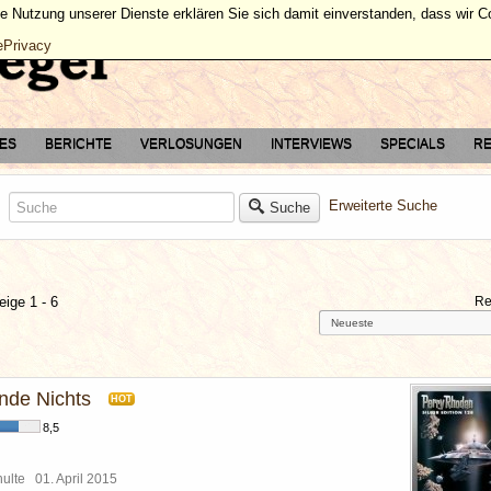
ie Nutzung unserer Dienste erklären Sie sich damit einverstanden, dass wir 
ePrivacy
TES
BERICHTE
VERLOSUNGEN
INTERVIEWS
SPECIALS
RE
Erweiterte Suche
Suche
eige 1 - 6
Re
ende Nichts
HOT
8,5
chulte
01. April 2015