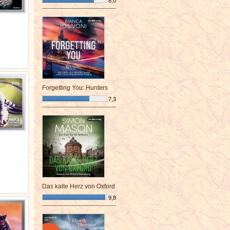
8,0
¯¯¯¯¯¯¯¯¯¯¯¯¯¯¯¯¯¯¯¯¯¯¯¯
Forgetting You: Hunters
7,3
¯¯¯¯¯¯¯¯¯¯¯¯¯¯¯¯¯¯¯¯¯¯¯¯
Das kalte Herz von Oxford
9,8
¯¯¯¯¯¯¯¯¯¯¯¯¯¯¯¯¯¯¯¯¯¯¯¯