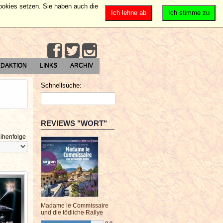
Cookies setzen. Sie haben auch die
Ich lehne ab
Ich stimme zu
DAKTION
LINKS
ARCHIV
Schnellsuche:
REVIEWS "WORT"
ihenfolge
Madame le Commissaire
und die tödliche Rallye