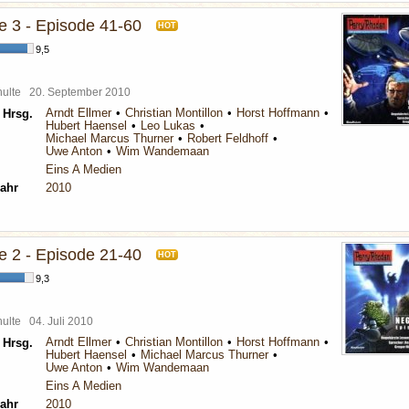
 3 - Episode 41-60
HOT
9,5
chulte
20. September 2010
Arndt Ellmer
Christian Montillon
Horst Hoffmann
 Hrsg.
Hubert Haensel
Leo Lukas
Michael Marcus Thurner
Robert Feldhoff
Uwe Anton
Wim Wandemaan
Eins A Medien
ahr
2010
 2 - Episode 21-40
HOT
9,3
chulte
04. Juli 2010
Arndt Ellmer
Christian Montillon
Horst Hoffmann
 Hrsg.
Hubert Haensel
Michael Marcus Thurner
Uwe Anton
Wim Wandemaan
Eins A Medien
ahr
2010