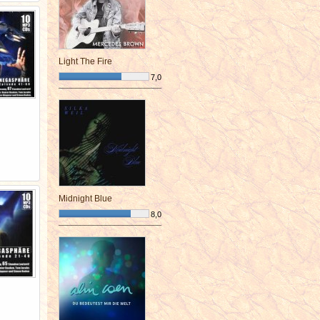
Light The Fire
7,0
¯¯¯¯¯¯¯¯¯¯¯¯¯¯¯¯¯¯¯¯¯¯¯¯
Midnight Blue
8,0
¯¯¯¯¯¯¯¯¯¯¯¯¯¯¯¯¯¯¯¯¯¯¯¯