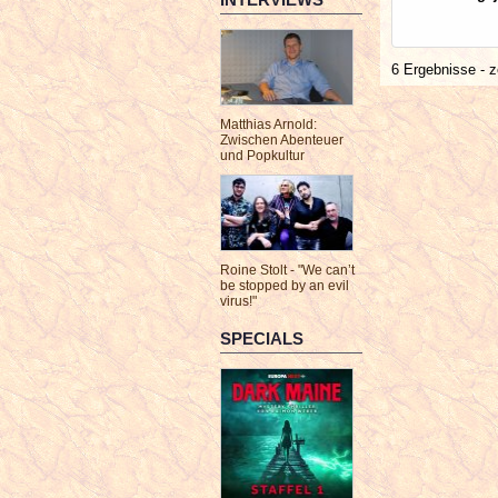
6 Ergebnisse - z
Matthias Arnold:
Zwischen Abenteuer
und Popkultur
Roine Stolt - "We can’t
be stopped by an evil
virus!"
SPECIALS