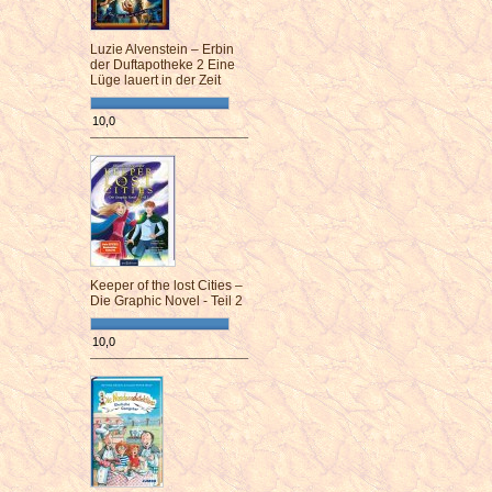
Luzie Alvenstein – Erbin
der Duftapotheke 2 Eine
Lüge lauert in der Zeit
10,0
¯¯¯¯¯¯¯¯¯¯¯¯¯¯¯¯¯¯¯¯¯¯¯¯
Keeper of the lost Cities –
Die Graphic Novel - Teil 2
10,0
¯¯¯¯¯¯¯¯¯¯¯¯¯¯¯¯¯¯¯¯¯¯¯¯