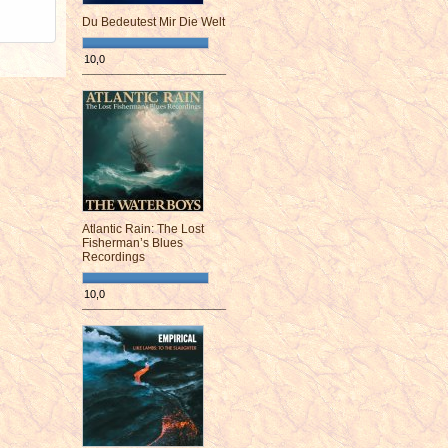
Du Bedeutest Mir Die Welt
10,0
¯¯¯¯¯¯¯¯¯¯¯¯¯¯¯¯¯¯¯¯¯¯¯¯
Atlantic Rain: The Lost
Fisherman’s Blues
Recordings
10,0
¯¯¯¯¯¯¯¯¯¯¯¯¯¯¯¯¯¯¯¯¯¯¯¯