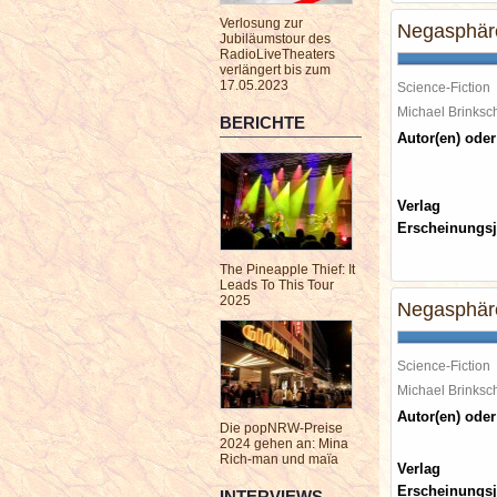
Verlosung zur
Negasphäre
Jubiläumstour des
RadioLiveTheaters
verlängert bis zum
17.05.2023
Science-Fiction
Michael Brinks
BERICHTE
Autor(en) oder
Verlag
Erscheinungsj
The Pineapple Thief: It
Leads To This Tour
2025
Negasphäre
Science-Fiction
Michael Brinks
Autor(en) oder
Die popNRW-Preise
2024 gehen an: Mina
Rich-man und maïa
Verlag
Erscheinungsj
INTERVIEWS