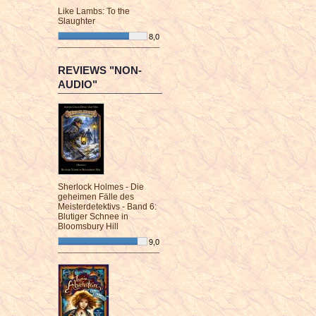
Like Lambs: To the
Slaughter
8,0
¯¯¯¯¯¯¯¯¯¯¯¯¯¯¯¯¯¯¯¯¯¯¯¯
REVIEWS "NON-
AUDIO"
Sherlock Holmes - Die
geheimen Fälle des
Meisterdetektivs - Band 6:
Blutiger Schnee in
Bloomsbury Hill
9,0
¯¯¯¯¯¯¯¯¯¯¯¯¯¯¯¯¯¯¯¯¯¯¯¯