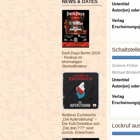
NEWS & DATES
Untertitel
Autor(en) oder
Verlag
Erscheinungsj
Schaltstell
Dark Days Berlin 2026
- Festival im
ehemaligen
Science-Fiction
Stummfilmkino
Michael Brinks
Untertitel
Autor(en) oder
Verlag
Erscheinungsj
Andreas Eschbachs
„Die Auferstehung“ –
Die Kult-Detektive von
Lockruf au
„Die drei ???“ sind
zurück. Erwachsen.