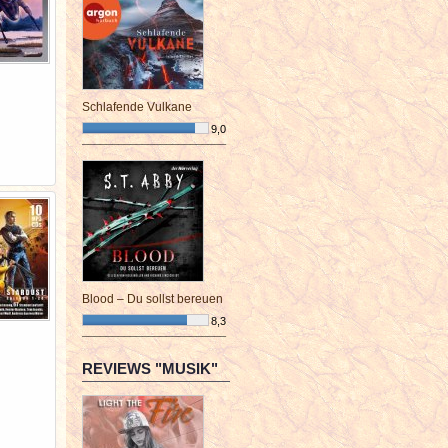
Schlafende Vulkane
9,0
¯¯¯¯¯¯¯¯¯¯¯¯¯¯¯¯¯¯¯¯¯¯¯¯
Blood – Du sollst bereuen
8,3
¯¯¯¯¯¯¯¯¯¯¯¯¯¯¯¯¯¯¯¯¯¯¯¯
REVIEWS "MUSIK"