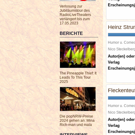
Erscheinungsj
Verlosung zur
Jubiläumstour des
RadioLiveTheaters
verlängert bis zum
17.05.2023
Heinz Strun
BERICHTE
Humor u. Come
Nico Steckelbe
Autor(en) oder
Verlag
Erscheinungsj
The Pineapple Thief: It
Leads To This Tour
2025
Fleckenteu
Humor u. Come
Nico Steckelbe
Die popNRW-Preise
Autor(en) oder
2024 gehen an: Mina
Rich-man und maïa
Verlag
Erscheinungsj
INTERVIEWS