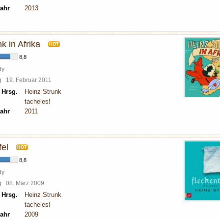
ahr
2013
k in Afrika
HOT
8,8
dy
rg
19. Februar 2011
 Hrsg.
Heinz Strunk
tacheles!
ahr
2011
fel
HOT
8,8
dy
rg
08. März 2009
 Hrsg.
Heinz Strunk
tacheles!
ahr
2009