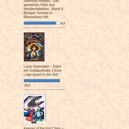
Sherlock Holmes - Die
geheimen Fälle des
Meisterdetektivs - Band 6:
Blutiger Schnee in
Bloomsbury Hill
9,0
¯¯¯¯¯¯¯¯¯¯¯¯¯¯¯¯¯¯¯¯¯¯¯¯
Luzie Alvenstein – Erbin
der Duftapotheke 2 Eine
Lüge lauert in der Zeit
10,0
¯¯¯¯¯¯¯¯¯¯¯¯¯¯¯¯¯¯¯¯¯¯¯¯
Keeper of the lost Cities –