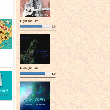
Light The Fire
7,0
¯¯¯¯¯¯¯¯¯¯¯¯¯¯¯¯¯¯¯¯¯¯¯¯
Midnight Blue
8,0
¯¯¯¯¯¯¯¯¯¯¯¯¯¯¯¯¯¯¯¯¯¯¯¯