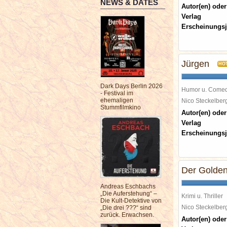
NEWS & DATES
Autor(en) oder
Verlag
Erscheinungsj
Jürgen
HO
Dark Days Berlin 2026
Humor u. Come
- Festival im
ehemaligen
Nico Steckelbe
Stummfilmkino
Autor(en) oder
Verlag
Erscheinungsj
Der Golde
Andreas Eschbachs
„Die Auferstehung“ –
Krimi u. Thriller
Die Kult-Detektive von
Nico Steckelbe
„Die drei ???“ sind
zurück. Erwachsen.
Autor(en) oder