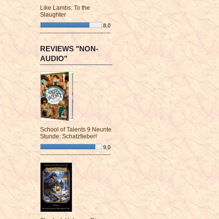
Like Lambs: To the
Slaughter
8,0
¯¯¯¯¯¯¯¯¯¯¯¯¯¯¯¯¯¯¯¯¯¯¯¯
REVIEWS "NON-
AUDIO"
School of Talents 9 Neunte
Stunde: Schatzfieber!
9,0
¯¯¯¯¯¯¯¯¯¯¯¯¯¯¯¯¯¯¯¯¯¯¯¯