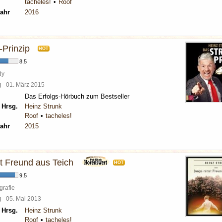
tacheles!
Roof
ahr
2016
-Prinzip
HOT
8,5
dy
rg
01. März 2015
Das Erfolgs-Hörbuch zum Bestseller
 Hrsg.
Heinz Strunk
Roof
tacheles!
ahr
2015
et Freund aus Teich
HOT
9,5
grafie
rg
05. Mai 2013
 Hrsg.
Heinz Strunk
Roof
tacheles!