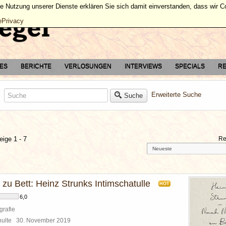
ie Nutzung unserer Dienste erklären Sie sich damit einverstanden, dass wir 
ePrivacy
TES
BERICHTE
VERLOSUNGEN
INTERVIEWS
SPECIALS
RE
Erweiterte Suche
Suche
eige 1 - 7
Re
zu Bett: Heinz Strunks Intimschatulle
HOT
6,0
grafie
chulte
30. November 2019