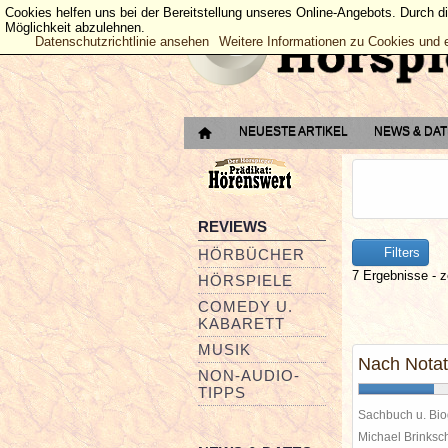
Cookies helfen uns bei der Bereitstellung unseres Online-Angebots. Durch d
Möglichkeit abzulehnen.
Datenschutzrichtlinie ansehen
Weitere Informationen zu Cookies und 
NEUESTE ARTIKEL
NEWS & DA
REVIEWS
Filters
HÖRBÜCHER
7 Ergebnisse - z
HÖRSPIELE
COMEDY U.
KABARETT
MUSIK
Nach Notat 
NON-AUDIO-
TIPPS
Sachbuch u. Bio
Michael Brinks