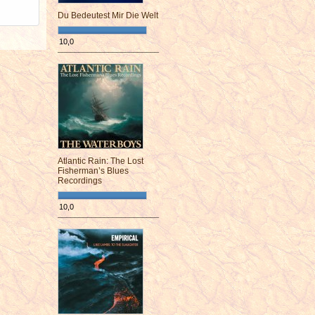
Du Bedeutest Mir Die Welt
10,0
¯¯¯¯¯¯¯¯¯¯¯¯¯¯¯¯¯¯¯¯¯¯¯¯
Atlantic Rain: The Lost
Fisherman’s Blues
Recordings
10,0
¯¯¯¯¯¯¯¯¯¯¯¯¯¯¯¯¯¯¯¯¯¯¯¯