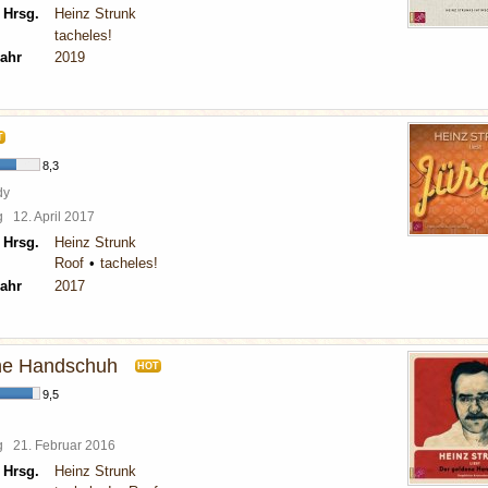
 Hrsg.
Heinz Strunk
tacheles!
ahr
2019
T
8,3
dy
rg
12. April 2017
 Hrsg.
Heinz Strunk
Roof
tacheles!
ahr
2017
ne Handschuh
HOT
9,5
rg
21. Februar 2016
 Hrsg.
Heinz Strunk