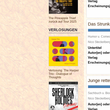
Verlag
Erscheinungsj
The Pineapple Thief
zurück auf Tour 2025
Das Strunk
VERLOSUNGEN
Humor u. Come
Nico Steckelbe
Untertitel
Autor(en) oder
Verlag
Erscheinungsj
Verlosung: The Harper
Trio - Dialogue of
Thoughts
Junge rett
Sachbuch u. Bio
Nico Steckelbe
Autor(en) oder
Verlag