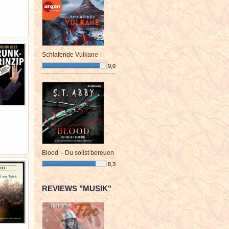
Schlafende Vulkane
9,0
¯¯¯¯¯¯¯¯¯¯¯¯¯¯¯¯¯¯¯¯¯¯¯¯
Blood – Du sollst bereuen
8,3
¯¯¯¯¯¯¯¯¯¯¯¯¯¯¯¯¯¯¯¯¯¯¯¯
REVIEWS "MUSIK"