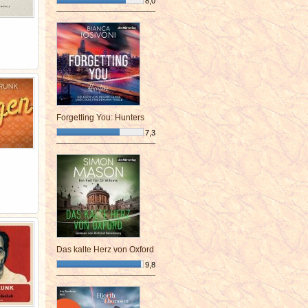
8,0
¯¯¯¯¯¯¯¯¯¯¯¯¯¯¯¯¯¯¯¯¯¯¯¯
Forgetting You: Hunters
7,3
¯¯¯¯¯¯¯¯¯¯¯¯¯¯¯¯¯¯¯¯¯¯¯¯
Das kalte Herz von Oxford
9,8
¯¯¯¯¯¯¯¯¯¯¯¯¯¯¯¯¯¯¯¯¯¯¯¯