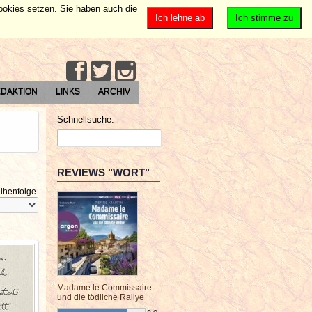
Cookies setzen. Sie haben auch die
Ich lehne ab
Ich stimme zu
DAKTION
LINKS
ARCHIV
Schnellsuche:
REVIEWS "WORT"
ihenfolge
Madame le Commissaire
und die tödliche Rallye