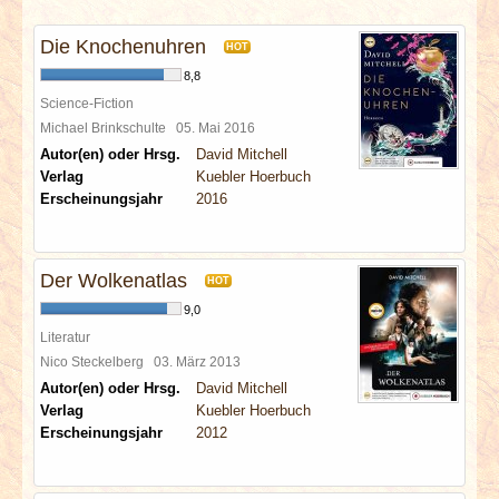
INTERVIEWS
Die Knochenuhren
HOT
SPECIALS
8,8
Science-Fiction
REDAKTION
Michael Brinkschulte
05. Mai 2016
Autor(en) oder Hrsg.
David Mitchell
Verlag
Kuebler Hoerbuch
LINKS
Erscheinungsjahr
2016
ARCHIV
Der Wolkenatlas
HOT
9,0
Literatur
Nico Steckelberg
03. März 2013
Autor(en) oder Hrsg.
David Mitchell
Verlag
Kuebler Hoerbuch
Erscheinungsjahr
2012