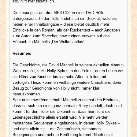
etc. hilft hier zusätzlich.
Die Lesung ist auf drei MP3-CDs in einer DVD-Hülle
untergebracht. In der Hülle findet sich ein Booklet, welches
neben einer Inhaltsangabe – diese bietet deutlich mehr
Einblicke in den Roman, als der Rückentext – auch Angaben
zum Autor, zum Sprecher, sowie einen Verweis auf das
Hörbuch zu Mitchells ‚Der Wolkenantlas‘.
Resümee:
Die Geschichte, die David Mitchell in seinem aktuellen Mamut-
Werk erzählt, stellt Holly Sykes in den Fokus, deren Leben wir
als Hörer von Kindheit bis ins hohe Alter in Teilen mit
verfolgen. Hinzu kommen vielfältige weitere Charaktere, deren
Bezug zur Geschichte von Holly nicht immer klar
herauskommen.
Sehr ausschweifend schafft Mitchell zunächst den Eindruck,
dass es sich um eine ‚ganz normale‘ Story handelt, doch bald
kommt für den Hörer die Erkenntnis, dass hier nicht die
Lebensgeschichte allein erzählt wird. Vielmehr werden
mysteriöse Sequenzen eingebunden, in denen Holly Sykes –
und nicht allein sie – mit Zeitsprüngen, seltsamen
Begegnungen und mehr in Berührung kommt. Nach einer