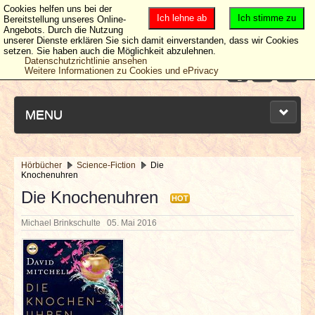
Cookies helfen uns bei der
Ich lehne ab
Ich stimme zu
Bereitstellung unseres Online-
Angebots. Durch die Nutzung
unserer Dienste erklären Sie sich damit einverstanden, dass wir Cookies
setzen. Sie haben auch die Möglichkeit abzulehnen.
Datenschutzrichtlinie ansehen
Weitere Informationen zu Cookies und ePrivacy
MENU
Hörbücher
Science-Fiction
Die
Knochenuhren
NEUESTE ARTIKEL
Die Knochenuhren
HOT
NEWS & DATES
Michael Brinkschulte
05. Mai 2016
BERICHTE
VERLOSUNGEN