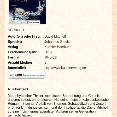
INTERVIEWS
SPECIALS
REDAKTION
HÖRBUCH
Autor(en) oder Hrsg.
David Mitchell
Sprecher
Johannes Steck
LINKS
Verlag
Kuebler Hoerbuch
Erscheinungsjahr
2016
ARCHIV
Format
MP3-CD
Anzahl Medien
3
Internetlink
http://www.kueblerverlag.de
Rückentext
Metaphysischer Thriller, moralische Betrachtung und Chronik
unseres selbstzerstörerischen Handelns – dieser kaleidoskopische
Roman mit seiner Vielfalt von Themen, Schauplätzen und Zeiten
birst vor Erfindungsreichtum und der Intelligenz, die David Mitchell
zu einem der herausragendsten Autoren seiner Generation
gemacht haben.