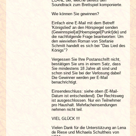
ELANE bei, welche bereits den
Soundtrack zum Brettspiel komponierte.
Wie können Sie gewinnen?
Einfach eine E-Mail mit dem Betreff
'Königslied' an den Hörspiegel senden
(Gewinnspiel[at]Hoerspiegel[Punkt]de) und
die nachfolgende Frage beantworten: Um
den wievielten Roman von Stefanie
Schmitt handelt es sich bei "Das Lied des
Königs"?
Vergessen Sie Ihre Postanschrift nicht,
bestätigen Sie uns in einem Satz, dass
Sie mindestens 18 Jahre alt sind und
schon sind Sie bei der Verlosung dabei!
Die Gewinner werden per E-Mail
benachrichtigt.
Einsendeschluss: siehe oben (E-Mail-
Datum ist entscheidend). Der Rechtsweg
ist ausgeschlossen. Nur ein Teilnehmer
pro Haushalt. Mehrfacheinsendungen
nehmen nicht teil.
VIEL GLÜCK !!!
Vielen Dank für die Unterstützung an Lena
de Riese und Michaela Schultheis von