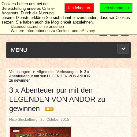
Cookies helfen uns bei der
Ich lehne ab
Ich stimme zu
Bereitstellung unseres Online-
Angebots. Durch die Nutzung
unserer Dienste erklären Sie sich damit einverstanden, dass wir Cookies
setzen. Sie haben auch die Möglichkeit abzulehnen.
Datenschutzrichtlinie ansehen
Weitere Informationen zu Cookies und ePrivacy
MENU
Verlosungen
Allgemeine Verlosungen
3 x
Abenteuer pur mit den LEGENDEN VON ANDOR
NEUESTE ARTIKEL
zu gewinnen
3 x Abenteuer pur mit den
NEWS & DATES
LEGENDEN VON ANDOR zu
gewinnen
BERICHTE
HOT
Nico Steckelberg
25. Oktober 2015
VERLOSUNGEN