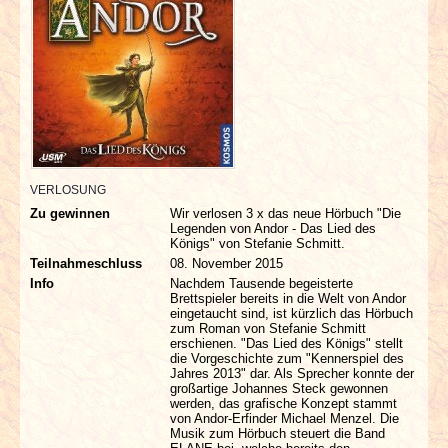
INTERVIEWS
SPECIALS
REDAKTION
LINKS
VERLOSUNG
Zu gewinnen
Wir verlosen 3 x das neue Hörbuch "Die
ARCHIV
Legenden von Andor - Das Lied des
Königs" von Stefanie Schmitt.
Teilnahmeschluss
08. November 2015
Info
Nachdem Tausende begeisterte
Brettspieler bereits in die Welt von Andor
eingetaucht sind, ist kürzlich das Hörbuch
zum Roman von Stefanie Schmitt
erschienen. "Das Lied des Königs" stellt
die Vorgeschichte zum "Kennerspiel des
Jahres 2013" dar. Als Sprecher konnte der
großartige Johannes Steck gewonnen
werden, das grafische Konzept stammt
von Andor-Erfinder Michael Menzel. Die
Musik zum Hörbuch steuert die Band