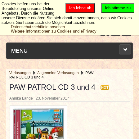
Cookies helfen uns bei der
Ich lehne ab
Ich stimme zu
Bereitstellung unseres Online-
Angebots. Durch die Nutzung
unserer Dienste erklären Sie sich damit einverstanden, dass wir Cookies
setzen. Sie haben auch die Möglichkeit abzulehnen.
Datenschutzrichtlinie ansehen
Weitere Informationen zu Cookies und ePrivacy
MENU
Verlosungen
Allgemeine Verlosungen
PAW
PATROL CD 3 und 4
NEUESTE ARTIKEL
PAW PATROL CD 3 und 4
HOT
NEWS & DATES
Annika Lange
23. November 2017
BERICHTE
VERLOSUNGEN