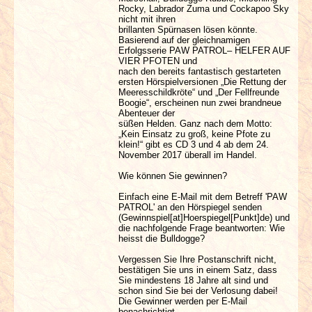
Rocky, Labrador Zuma und Cockapoo Sky
nicht mit ihren
brillanten Spürnasen lösen könnte.
Basierend auf der gleichnamigen
Erfolgsserie PAW PATROL– HELFER AUF
VIER PFOTEN und
nach den bereits fantastisch gestarteten
ersten Hörspielversionen „Die Rettung der
Meeresschildkröte“ und „Der Fellfreunde
Boogie“, erscheinen nun zwei brandneue
Abenteuer der
süßen Helden. Ganz nach dem Motto:
„Kein Einsatz zu groß, keine Pfote zu
klein!“ gibt es CD 3 und 4 ab dem 24.
November 2017 überall im Handel.
Wie können Sie gewinnen?
Einfach eine E-Mail mit dem Betreff 'PAW
PATROL' an den Hörspiegel senden
(Gewinnspiel[at]Hoerspiegel[Punkt]de) und
die nachfolgende Frage beantworten: Wie
heisst die Bulldogge?
Vergessen Sie Ihre Postanschrift nicht,
bestätigen Sie uns in einem Satz, dass
Sie mindestens 18 Jahre alt sind und
schon sind Sie bei der Verlosung dabei!
Die Gewinner werden per E-Mail
benachrichtigt.