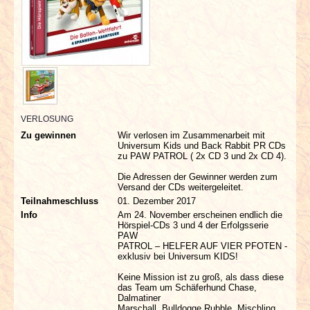
INTERVIEWS
SPECIALS
REDAKTION
LINKS
VERLOSUNG
Zu gewinnen
Wir verlosen im Zusammenarbeit mit
Universum Kids und Back Rabbit PR CDs
ARCHIV
zu PAW PATROL ( 2x CD 3 und 2x CD 4).
Die Adressen der Gewinner werden zum
Versand der CDs weitergeleitet.
Teilnahmeschluss
01. Dezember 2017
Info
Am 24. November erscheinen endlich die
Hörspiel-CDs 3 und 4 der Erfolgsserie
PAW
PATROL – HELFER AUF VIER PFOTEN -
exklusiv bei Universum KIDS!
Keine Mission ist zu groß, als dass diese
das Team um Schäferhund Chase,
Dalmatiner
Marschall, Bulldogge Rubble, Mischling