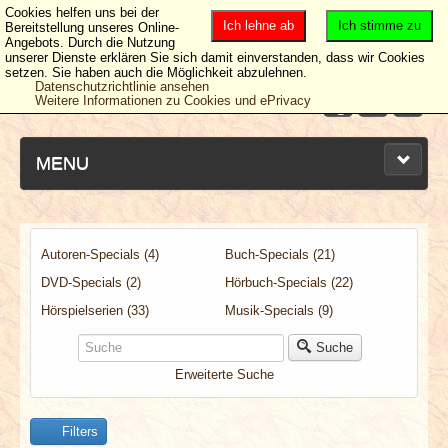
Cookies helfen uns bei der
Ich lehne ab
Ich stimme zu
Bereitstellung unseres Online-
Angebots. Durch die Nutzung
unserer Dienste erklären Sie sich damit einverstanden, dass wir Cookies
setzen. Sie haben auch die Möglichkeit abzulehnen.
Datenschutzrichtlinie ansehen
Weitere Informationen zu Cookies und ePrivacy
MENU
Autoren-Specials (4)
Buch-Specials (21)
NEUESTE ARTIKEL
DVD-Specials (2)
Hörbuch-Specials (22)
NEWS & DATES
Hörspielserien (33)
Musik-Specials (9)
Suche
BERICHTE
Erweiterte Suche
VERLOSUNGEN
Filters