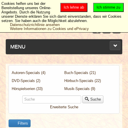
Cookies helfen uns bei der
Ich lehne ab
Ich stimme zu
Bereitstellung unseres Online-
Angebots. Durch die Nutzung
unserer Dienste erklären Sie sich damit einverstanden, dass wir Cookies
setzen. Sie haben auch die Möglichkeit abzulehnen.
Datenschutzrichtlinie ansehen
Weitere Informationen zu Cookies und ePrivacy
MENU
Autoren-Specials (4)
Buch-Specials (21)
NEUESTE ARTIKEL
DVD-Specials (2)
Hörbuch-Specials (22)
NEWS & DATES
Hörspielserien (33)
Musik-Specials (9)
Suche
BERICHTE
Erweiterte Suche
VERLOSUNGEN
Filters