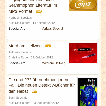
Grammophon Literatur im
MP3-Format
HOT
Hörbuch-Specials
Nico Steckelberg
14. Oktober 2012
Special-Art
Verlags-Special
Mord am Hellweg
HOT
Autoren-Specials
Christine Rubel
09. Oktober 2012
Special-Art
Mord am Hellweg
Die drei ??? übernehmen jeden
Fall: Die neuen Detektiv-Bücher für
den Hebst
HOT
Buch-Specials
Nico Steckelberg
03. September 2012