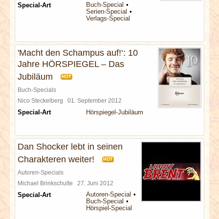
Buch-Special
Special-Art
Serien-Special
Verlags-Special
'Macht den Schampus auf!‘: 10
Jahre HÖRSPIEGEL – Das
Jubiläum
HOT
Buch-Specials
Nico Steckelberg
01. September 2012
Special-Art
Hörspiegel-Jubiläum
Dan Shocker lebt in seinen
Charakteren weiter!
HOT
Autoren-Specials
Michael Brinkschulte
27. Juni 2012
Autoren-Special
Special-Art
Buch-Special
Hörspiel-Special