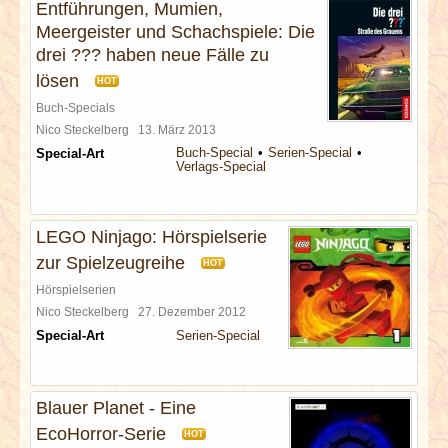
Entführungen, Mumien,
Meergeister und Schachspiele: Die
drei ??? haben neue Fälle zu
lösen
HOT
Buch-Specials
Nico Steckelberg
13. März 2013
Buch-Special
Serien-Special
Special-Art
Verlags-Special
LEGO Ninjago: Hörspielserie
zur Spielzeugreihe
HOT
Hörspielserien
Nico Steckelberg
27. Dezember 2012
Special-Art
Serien-Special
Blauer Planet - Eine
EcoHorror-Serie
HOT