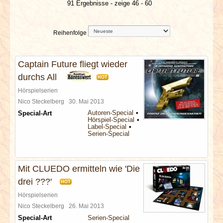
91 Ergebnisse - zeige 46 - 60
INTERVIEWS
SPECIALS
Reihenfolge
REDAKTION
Captain Future fliegt wieder
durchs All
HOT
LINKS
Hörspielserien
Nico Steckelberg
30. Mai 2013
ARCHIV
Autoren-Special
Special-Art
Hörspiel-Special
Label-Special
Serien-Special
Mit CLUEDO ermitteln wie 'Die
drei ???'
HOT
Hörspielserien
Nico Steckelberg
26. Mai 2013
Special-Art
Serien-Special