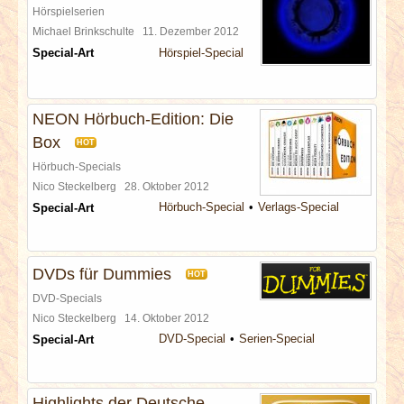
Hörspielserien
Michael Brinkschulte
11. Dezember 2012
Special-Art
Hörspiel-Special
NEON Hörbuch-Edition: Die
Box
HOT
Hörbuch-Specials
Nico Steckelberg
28. Oktober 2012
Hörbuch-Special
Verlags-Special
Special-Art
DVDs für Dummies
HOT
DVD-Specials
Nico Steckelberg
14. Oktober 2012
DVD-Special
Serien-Special
Special-Art
Highlights der Deutsche