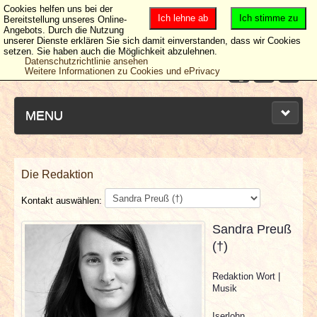
Cookies helfen uns bei der
Ich lehne ab
Ich stimme zu
Bereitstellung unseres Online-
Angebots. Durch die Nutzung
unserer Dienste erklären Sie sich damit einverstanden, dass wir Cookies
setzen. Sie haben auch die Möglichkeit abzulehnen.
Datenschutzrichtlinie ansehen
Weitere Informationen zu Cookies und ePrivacy
MENU
Die Redaktion
NEUESTE ARTIKEL
Kontakt auswählen:
NEWS & DATES
Sandra Preuß
(†)
BERICHTE
Redaktion Wort |
Musik
VERLOSUNGEN
Iserlohn