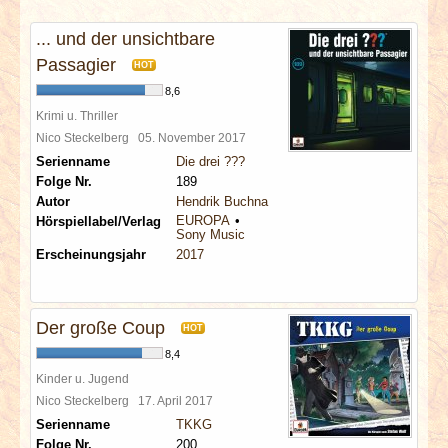
INTERVIEWS
... und der unsichtbare
SPECIALS
Passagier
HOT
8,6
REDAKTION
Krimi u. Thriller
Nico Steckelberg
05. November 2017
Serienname
Die drei ???
LINKS
Folge Nr.
189
Autor
Hendrik Buchna
ARCHIV
EUROPA
Hörspiellabel/Verlag
Sony Music
Erscheinungsjahr
2017
Der große Coup
HOT
8,4
Kinder u. Jugend
Nico Steckelberg
17. April 2017
Serienname
TKKG
Folge Nr.
200