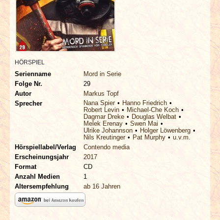
INTERVIEWS
SPECIALS
REDAKTION
HÖRSPIEL
Serienname
Mord in Serie
LINKS
Folge Nr.
29
Autor
Markus Topf
Nana Spier
Hanno Friedrich
Sprecher
ARCHIV
Robert Levin
Michael-Che Koch
Dagmar Dreke
Douglas Welbat
Melek Erenay
Swen Mai
Ulrike Johannson
Holger Löwenberg
Nils Kreutinger
Pat Murphy
u.v.m.
Hörspiellabel/Verlag
Contendo media
Erscheinungsjahr
2017
Format
CD
Anzahl Medien
1
Altersempfehlung
ab 16 Jahren