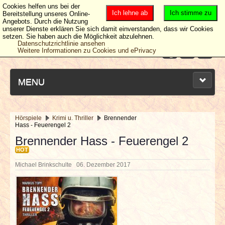
Cookies helfen uns bei der
Ich lehne ab
Ich stimme zu
Bereitstellung unseres Online-
Angebots. Durch die Nutzung
unserer Dienste erklären Sie sich damit einverstanden, dass wir Cookies
setzen. Sie haben auch die Möglichkeit abzulehnen.
Datenschutzrichtlinie ansehen
Weitere Informationen zu Cookies und ePrivacy
MENU
Hörspiele
Krimi u. Thriller
Brennender
Hass - Feuerengel 2
NEUESTE ARTIKEL
Brennender Hass - Feuerengel 2
HOT
NEWS & DATES
Michael Brinkschulte
06. Dezember 2017
BERICHTE
VERLOSUNGEN