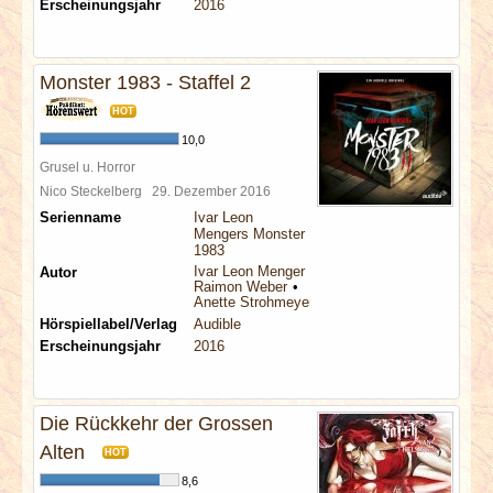
Erscheinungsjahr
2016
Monster 1983 - Staffel 2
HOT
10,0
Grusel u. Horror
Nico Steckelberg
29. Dezember 2016
Serienname
Ivar Leon
Mengers Monster
1983
Ivar Leon Menger
Autor
Raimon Weber
Anette Strohmeyer
Hörspiellabel/Verlag
Audible
Erscheinungsjahr
2016
Die Rückkehr der Grossen
Alten
HOT
8,6