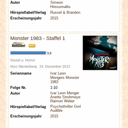
Autor
Simeon
Hrissomallis
Hörspiellabel/Verlag
Russel & Brandon
Erscheinungsjahr
2015
Monster 1983 - Staffel 1
HOT
9,8
Grusel u. Horror
Nico Steckelberg
24. Dezember 2015
Serienname
Ivar Leon
Mengers Monster
1983
Folge Nr.
1-10
Ivar Leon Menger
Autor
Anette Strohmeyer
Raimon Weber
Psychothriller GmbH
Hörspiellabel/Verlag
Audible
Erscheinungsjahr
2015