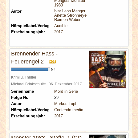
Mengers Monster
1983
Ivar Leon Menger
Autor
Anette Strohmeyer
Raimon Weber
Hörspiellabel/Verlag
Audible
Erscheinungsjahr
2017
Brennender Hass -
Feuerengel 2
HOT
9,4
Krimi u. Thriller
Michael Brinkschulte
06. Dezember 2017
Serienname
Mord in Serie
Folge Nr.
29
Autor
Markus Topf
Hörspiellabel/Verlag
Contendo media
Erscheinungsjahr
2017
Monster 1983 - Staffel 1 (CD-