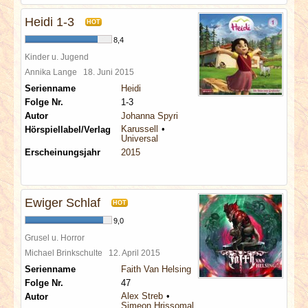
Heidi 1-3
HOT
8,4
Kinder u. Jugend
Annika Lange
18. Juni 2015
Serienname
Heidi
Folge Nr.
1-3
Autor
Johanna Spyri
Karussell
Hörspiellabel/Verlag
Universal
Erscheinungsjahr
2015
Ewiger Schlaf
HOT
9,0
Grusel u. Horror
Michael Brinkschulte
12. April 2015
Serienname
Faith Van Helsing
Folge Nr.
47
Alex Streb
Autor
Simeon Hrissomallis