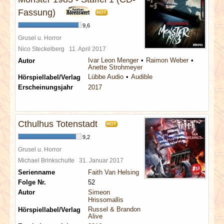
Fassung)
HOT
9,6
Grusel u. Horror
Nico Steckelberg
11. April 2017
Ivar Leon Menger
Raimon Weber
Autor
Anette Strohmeyer
Lübbe Audio
Audible
Hörspiellabel/Verlag
Erscheinungsjahr
2017
Cthulhus Totenstadt
HOT
9,2
Grusel u. Horror
Michael Brinkschulte
31. Januar 2017
Serienname
Faith Van Helsing
Folge Nr.
52
Autor
Simeon
Hrissomallis
Russel & Brandon
Hörspiellabel/Verlag
Alive