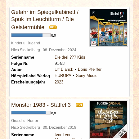
INTERVIEWS
Gefahr im Spiegelkabinett /
Spuk im Leuchtturm / Die
SPECIALS
Geistermühle
HOT
REDAKTION
8,0
Kinder u. Jugend
Nico Steckelberg
08. Dezember 2024
LINKS
Serienname
Die drei ??? Kids
Folge Nr.
91-93
ARCHIV
Ulf Blanck
Boris Pfeiffer
Autor
EUROPA
Sony Music
Hörspiellabel/Verlag
Erscheinungsjahr
2023
Monster 1983 - Staffel 3
HOT
8,8
Grusel u. Horror
Nico Steckelberg
30. Dezember 2018
Serienname
Ivar Leon