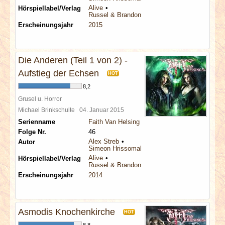
Alive
Hörspiellabel/Verlag
Russel & Brandon
Erscheinungsjahr
2015
Die Anderen (Teil 1 von 2) -
Aufstieg der Echsen
HOT
8,2
Grusel u. Horror
Michael Brinkschulte
04. Januar 2015
Serienname
Faith Van Helsing
Folge Nr.
46
Alex Streb
Autor
Simeon Hrissomallis
Alive
Hörspiellabel/Verlag
Russel & Brandon
Erscheinungsjahr
2014
Asmodis Knochenkirche
HOT