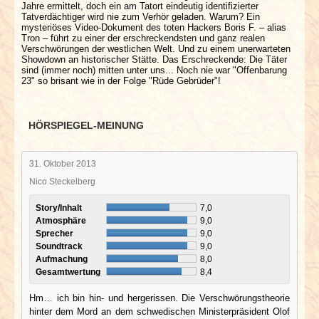
Jahre ermittelt, doch ein am Tatort eindeutig identifizierter
Tatverdächtiger wird nie zum Verhör geladen. Warum? Ein
mysteriöses Video-Dokument des toten Hackers Boris F. – alias
Tron – führt zu einer der erschreckendsten und ganz realen
Verschwörungen der westlichen Welt. Und zu einem unerwarteten
Showdown an historischer Stätte. Das Erschreckende: Die Täter
sind (immer noch) mitten unter uns... Noch nie war "Offenbarung
23" so brisant wie in der Folge "Rüde Gebrüder"!
HÖRSPIEGEL-MEINUNG
31. Oktober 2013
Nico Steckelberg
Story/Inhalt
7,0
Atmosphäre
9,0
Sprecher
9,0
Soundtrack
9,0
Aufmachung
8,0
Gesamtwertung
8,4
Hm… ich bin hin- und hergerissen. Die Verschwörungstheorie
hinter dem Mord an dem schwedischen Ministerpräsident Olof