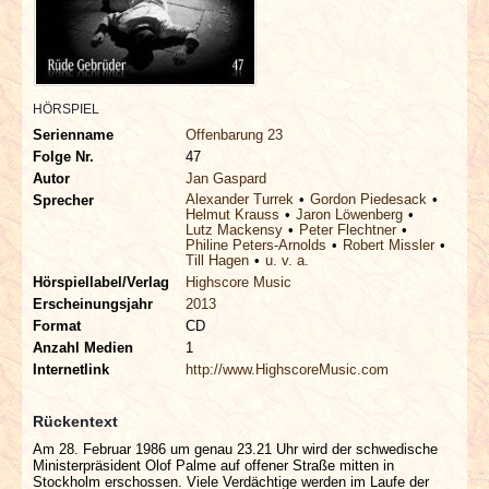
INTERVIEWS
SPECIALS
HÖRSPIEL
REDAKTION
Serienname
Offenbarung 23
Folge Nr.
47
Autor
Jan Gaspard
LINKS
Alexander Turrek
Gordon Piedesack
Sprecher
Helmut Krauss
Jaron Löwenberg
Lutz Mackensy
Peter Flechtner
ARCHIV
Philine Peters-Arnolds
Robert Missler
Till Hagen
u. v. a.
Hörspiellabel/Verlag
Highscore Music
Erscheinungsjahr
2013
Format
CD
Anzahl Medien
1
Internetlink
http://www.HighscoreMusic.com
Rückentext
Am 28. Februar 1986 um genau 23.21 Uhr wird der schwedische
Ministerpräsident Olof Palme auf offener Straße mitten in
Stockholm erschossen. Viele Verdächtige werden im Laufe der