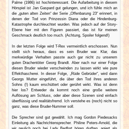
Palme (1986) ist hochinteressant. Die Aufarbeitung in diesem
Hörspiel ist Jan Gaspard gut gelungen, und ich fühle mich an
die „guten alten Zeiten“ der Serie „Offenbarung 23“ erinnert, in
denen der Tod von Prinzessin Diana oder die Hindenburg-
Katastrophe durchleuchtet wurden. Was jedoch auf der Story-
Ebene hier mit den Figuren passiert, das ist für meinen
Geschmack deutlich too much. (Achtung, Spoiler folgend!)
In der letzten Folge wird T-Rex vermeintlich erschossen. Nun
stellt sich heraus, dass es sein Bruder war. Klar, das
merkwürdige Verhalten passte auch gar nicht zu unserem
guten Drachentöter Georg Brandt. Aber nach nur einer Folge
diesen Bruder wieder verschwinden zu lassen wirkt wie pure
Effekthascherei. In dieser Folge, „Rüde Gebrüder“, wird dann
Georgs Mutter eingeführt, die über den Tod ihres anderen
Sohns (!) kaum erschüttert oder gerührt wirkt. Was ist denn
hier los? Entweder da kommt noch eine große weitere
Auflösung am Schluss, oder aber diese Szenen sind einfach
überflüssig und realitätsfremd. Ich verstehe es (noch) nicht so
ganz, was diese Bruder-Nummer soll.
Die Sprecher sind gut gewählt. Ich mag Gordon Piedesacks
Einleitung als Nachrichtensprecher. Philine Peters-Arnold, die
wir neulich noch bei Lady Bedfort hören durften, agiert als