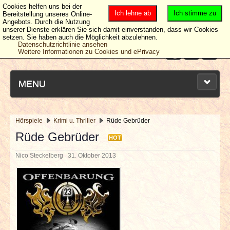
Cookies helfen uns bei der
Ich lehne ab
Ich stimme zu
Bereitstellung unseres Online-
Angebots. Durch die Nutzung
unserer Dienste erklären Sie sich damit einverstanden, dass wir Cookies
setzen. Sie haben auch die Möglichkeit abzulehnen.
Datenschutzrichtlinie ansehen
Weitere Informationen zu Cookies und ePrivacy
MENU
Hörspiele
Krimi u. Thriller
Rüde Gebrüder
NEUESTE ARTIKEL
Rüde Gebrüder
HOT
Nico Steckelberg
31. Oktober 2013
NEWS & DATES
BERICHTE
VERLOSUNGEN