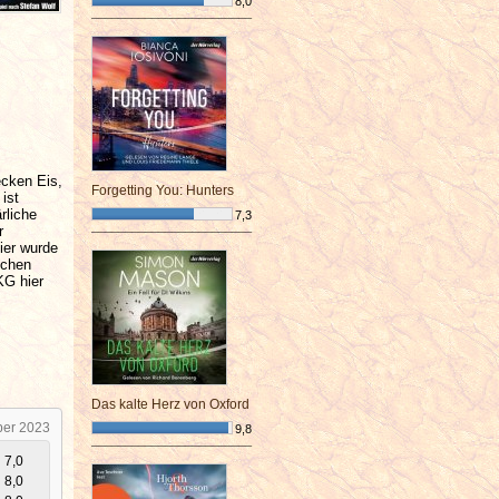
8,0
¯¯¯¯¯¯¯¯¯¯¯¯¯¯¯¯¯¯¯¯¯¯¯¯
ecken Eis,
Forgetting You: Hunters
ist
rliche
7,3
r
¯¯¯¯¯¯¯¯¯¯¯¯¯¯¯¯¯¯¯¯¯¯¯¯
ier wurde
schen
KG hier
Das kalte Herz von Oxford
ber 2023
9,8
¯¯¯¯¯¯¯¯¯¯¯¯¯¯¯¯¯¯¯¯¯¯¯¯
7,0
8,0