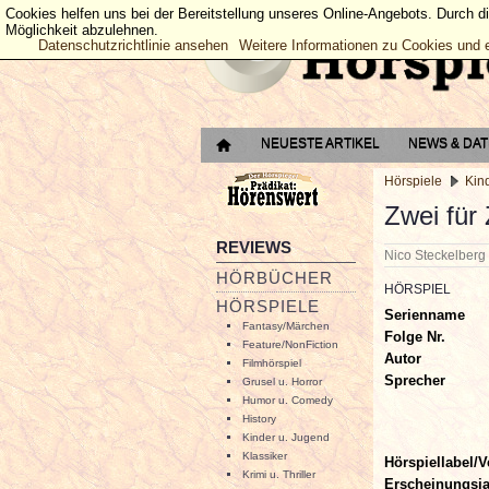
Cookies helfen uns bei der Bereitstellung unseres Online-Angebots. Durch d
Möglichkeit abzulehnen.
Datenschutzrichtlinie ansehen
Weitere Informationen zu Cookies und 
NEUESTE ARTIKEL
NEWS & DA
Hörspiele
Kin
Zwei für 
REVIEWS
Nico Steckelber
HÖRBÜCHER
HÖRSPIEL
HÖRSPIELE
Serienname
Fantasy/Märchen
Folge Nr.
Feature/NonFiction
Autor
Filmhörspiel
Sprecher
Grusel u. Horror
Humor u. Comedy
History
Kinder u. Jugend
Klassiker
Hörspiellabel/V
Krimi u. Thriller
Erscheinungsj