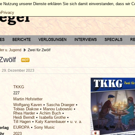
ie Nutzung unserer Dienste erklären Sie sich damit einverstanden, dass wir 
ePrivacy
TES
BERICHTE
VERLOSUNGEN
INTERVIEWS
SPECIALS
RE
der u. Jugend
Zwei für Zwölf
Zwölf
HOT
g
29. Dezember 2023
TKKG
227
Martin Hofstetter
Wolfgang Kaven
Sascha Draeger
Tobias Diakow
Manou Lubowski
Rhea Harder
Achim Buch
Heidi Berndt
Isabella Grothe
Till Hagen
Katy Karrenbauer
u. v. a.
EUROPA
Sony Music
erlag
ahr
2023