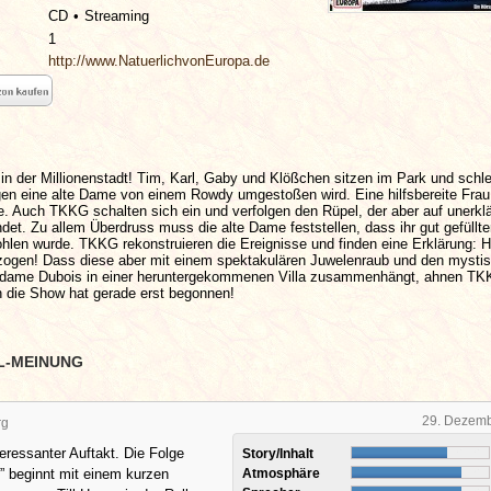
CD
Streaming
1
http://www.NatuerlichvonEuropa.de
 in der Millionenstadt! Tim, Karl, Gaby und Klößchen sitzen im Park und schl
gen eine alte Dame von einem Rowdy umgestoßen wird. Eine hilfsbereite Frau 
le. Auch TKKG schalten sich ein und verfolgen den Rüpel, der aber auf unerklä
et. Zu allem Überdruss muss die alte Dame feststellen, dass ihr gut gefüllte
hlen wurde. TKKG rekonstruieren die Ereignisse und finden eine Erklärung: H
ogen! Dass diese aber mit einem spektakulären Juwelenraub und den mysti
dame Dubois in einer heruntergekommenen Villa zusammenhängt, ahnen TK
n die Show hat gerade erst begonnen!
L-MEINUNG
29. Dezem
rg
teressanter Auftakt. Die Folge
Story/Inhalt
f” beginnt mit einem kurzen
Atmosphäre