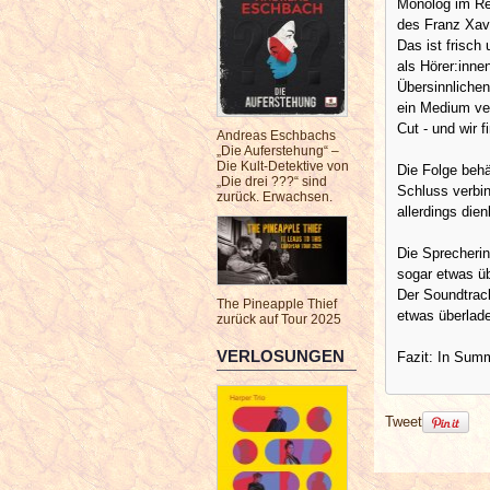
Monolog im Reg
des Franz Xav
Das ist frisch
als Hörer:innen
Übersinnlichen
ein Medium ver
Cut - und wir 
Andreas Eschbachs
„Die Auferstehung“ –
Die Kult-Detektive von
Die Folge behä
„Die drei ???“ sind
Schluss verbin
zurück. Erwachsen.
allerdings dien
Die Sprecherin
sogar etwas übe
Der Soundtrack 
The Pineapple Thief
etwas überlad
zurück auf Tour 2025
VERLOSUNGEN
Fazit: In Summ
Tweet