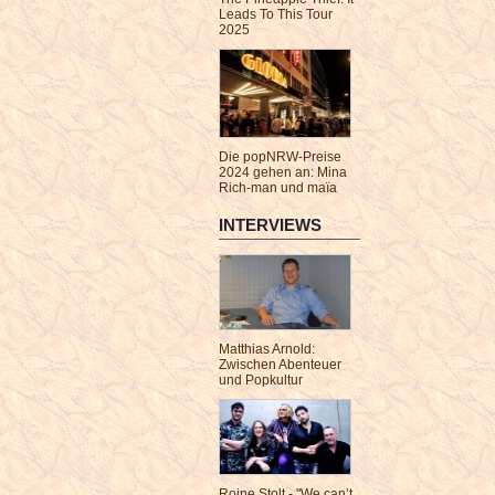
Leads To This Tour
2025
Die popNRW-Preise
2024 gehen an: Mina
Rich-man und maïa
INTERVIEWS
Matthias Arnold:
Zwischen Abenteuer
und Popkultur
Roine Stolt - "We can’t