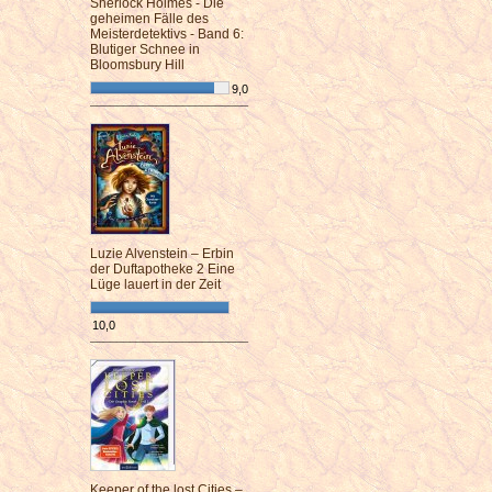
Sherlock Holmes - Die
geheimen Fälle des
Meisterdetektivs - Band 6:
Blutiger Schnee in
Bloomsbury Hill
9,0
¯¯¯¯¯¯¯¯¯¯¯¯¯¯¯¯¯¯¯¯¯¯¯¯
Luzie Alvenstein – Erbin
der Duftapotheke 2 Eine
Lüge lauert in der Zeit
10,0
¯¯¯¯¯¯¯¯¯¯¯¯¯¯¯¯¯¯¯¯¯¯¯¯
Keeper of the lost Cities –