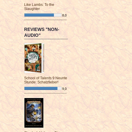
Like Lambs: To the
Slaughter
8,0
¯¯¯¯¯¯¯¯¯¯¯¯¯¯¯¯¯¯¯¯¯¯¯¯
REVIEWS "NON-
AUDIO"
School of Talents 9 Neunte
Stunde: Schatzfieber!
9,0
¯¯¯¯¯¯¯¯¯¯¯¯¯¯¯¯¯¯¯¯¯¯¯¯