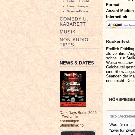
Liebe u. Gefühl
Format
Literaturhörspiel
Anzahl Medien
Science-Fiction
Internetlink
COMEDY U.
KABARETT
MUSIK
NON-AUDIO-
Rückentext
TIPPS
Endlich Frühling
als vor ihren Au
schnell zur Stel
Weise verschwind
NEWS & DATES
Geldbeutel gesto
eine Show abgez
Seancen der Ma
noch nicht. Den
HÖRSPIEGE
Dark Days Berlin 2026
Nico Steckelbe
- Festival im
ehemaligen
Was für ein in
Stummfilmkino
“Zwei für Zwöl