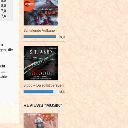
8,0
8,0
7,0
7,6
Schlafende Vulkane
.
9,0
¯¯¯¯¯¯¯¯¯¯¯¯¯¯¯¯¯¯¯¯¯¯¯¯
um
gen, die
icht
 auf.
wirkt
Blood – Du sollst bereuen
8,3
¯¯¯¯¯¯¯¯¯¯¯¯¯¯¯¯¯¯¯¯¯¯¯¯
REVIEWS "MUSIK"