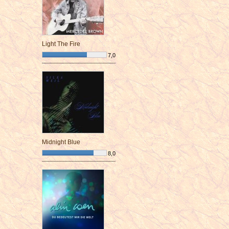
Light The Fire
7,0
¯¯¯¯¯¯¯¯¯¯¯¯¯¯¯¯¯¯¯¯¯¯¯¯
Midnight Blue
8,0
¯¯¯¯¯¯¯¯¯¯¯¯¯¯¯¯¯¯¯¯¯¯¯¯