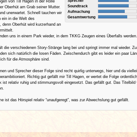
Sprecher
en von Till Hagen in der Rolle
Soundtrack
er Oberhüt am Grab seiner Mutter.
Aufmachung
 und unerwartet. Schnell tauchen wir
Gesamtwertung
 ein in die Welt des
, denn Oberhüt wird kurzerhand an
mittelt.
finden uns in einem Park wieder, in dem TKKG Zeugen eines Überfalls werden
lt die verschiedenen Story-Stränge lang bei und springt immer mal wieder. Z
den sich natürlich die losen Fäden. Zwischendurch gibt es leider ein paar Län
lich für die Atmosphäre sind.
nen und Sprecher dieser Folge sind recht quirlig unterwegs, hier und da vielle
rambitioniert. Richtig gut gefällt mir Till Hagen, er wertet die Folge ordentlich
ist relativ ruhig und stimmungsvoll eingesetzt. Das gefällt gut. Das Titelbild 
en.
e ist das Hörspiel relativ “unaufgeregt”, was zur Abwechslung gut gefällt.