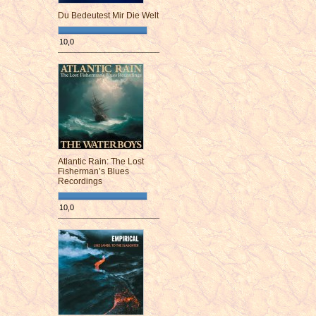
Du Bedeutest Mir Die Welt
10,0
¯¯¯¯¯¯¯¯¯¯¯¯¯¯¯¯¯¯¯¯¯¯¯¯
Atlantic Rain: The Lost
Fisherman’s Blues
Recordings
10,0
¯¯¯¯¯¯¯¯¯¯¯¯¯¯¯¯¯¯¯¯¯¯¯¯