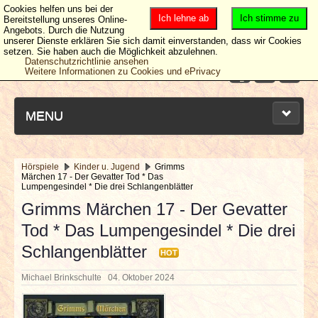
Cookies helfen uns bei der
Ich lehne ab
Ich stimme zu
Bereitstellung unseres Online-
Angebots. Durch die Nutzung
unserer Dienste erklären Sie sich damit einverstanden, dass wir Cookies
setzen. Sie haben auch die Möglichkeit abzulehnen.
Datenschutzrichtlinie ansehen
Weitere Informationen zu Cookies und ePrivacy
MENU
Hörspiele
Kinder u. Jugend
Grimms
Märchen 17 - Der Gevatter Tod * Das
NEUESTE ARTIKEL
Lumpengesindel * Die drei Schlangenblätter
Grimms Märchen 17 - Der Gevatter
NEWS & DATES
Tod * Das Lumpengesindel * Die drei
Schlangenblätter
BERICHTE
HOT
Michael Brinkschulte
04. Oktober 2024
VERLOSUNGEN