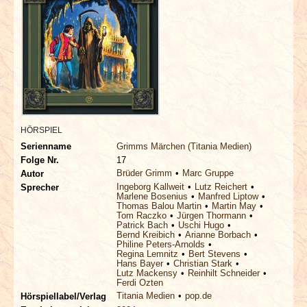
INTERVIEWS
SPECIALS
REDAKTION
LINKS
HÖRSPIEL
Serienname
Grimms Märchen (Titania Medien)
ARCHIV
Folge Nr.
17
Brüder Grimm
Marc Gruppe
Autor
Ingeborg Kallweit
Lutz Reichert
Sprecher
Marlene Bosenius
Manfred Liptow
Thomas Balou Martin
Martin May
Tom Raczko
Jürgen Thormann
Patrick Bach
Uschi Hugo
Bernd Kreibich
Arianne Borbach
Philine Peters-Arnolds
Regina Lemnitz
Bert Stevens
Hans Bayer
Christian Stark
Lutz Mackensy
Reinhilt Schneider
Ferdi Ozten
Titania Medien
pop.de
Hörspiellabel/Verlag