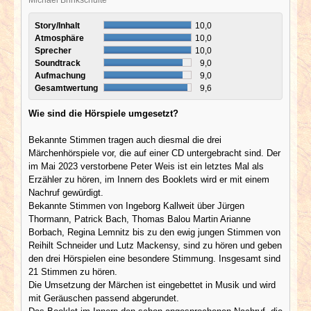
Story/Inhalt
10,0
Atmosphäre
10,0
Sprecher
10,0
Soundtrack
9,0
Aufmachung
9,0
Gesamtwertung
9,6
Wie sind die Hörspiele umgesetzt?
Bekannte Stimmen tragen auch diesmal die drei
Märchenhörspiele vor, die auf einer CD untergebracht sind. Der
im Mai 2023 verstorbene Peter Weis ist ein letztes Mal als
Erzähler zu hören, im Innern des Booklets wird er mit einem
Nachruf gewürdigt.
Bekannte Stimmen von Ingeborg Kallweit über Jürgen
Thormann, Patrick Bach, Thomas Balou Martin Arianne
Borbach, Regina Lemnitz bis zu den ewig jungen Stimmen von
Reihilt Schneider und Lutz Mackensy, sind zu hören und geben
den drei Hörspielen eine besondere Stimmung. Insgesamt sind
21 Stimmen zu hören.
Die Umsetzung der Märchen ist eingebettet in Musik und wird
mit Geräuschen passend abgerundet.