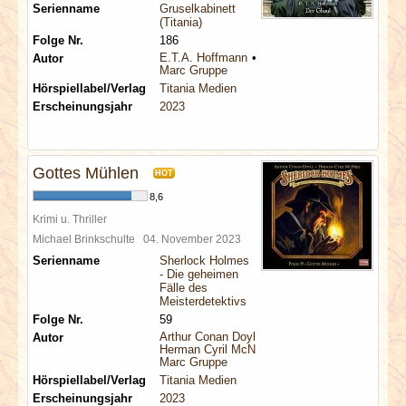
Serienname
Gruselkabinett
(Titania)
Folge Nr.
186
E.T.A. Hoffmann
Autor
Marc Gruppe
Hörspiellabel/Verlag
Titania Medien
Erscheinungsjahr
2023
Gottes Mühlen
HOT
8,6
Krimi u. Thriller
Michael Brinkschulte
04. November 2023
Serienname
Sherlock Holmes
- Die geheimen
Fälle des
Meisterdetektivs
Folge Nr.
59
Arthur Conan Doyle
Autor
Herman Cyril McNeile
Marc Gruppe
Hörspiellabel/Verlag
Titania Medien
Erscheinungsjahr
2023