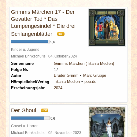
INTERVIEWS
Grimms Märchen 17 - Der
Gevatter Tod * Das
SPECIALS
Lumpengesindel * Die drei
Schlangenblätter
REDAKTION
HOT
9,6
Kinder u. Jugend
LINKS
Michael Brinkschulte
04. Oktober 2024
Serienname
Grimms Märchen (Titania Medien)
ARCHIV
Folge Nr.
17
Brüder Grimm
Marc Gruppe
Autor
Titania Medien
pop.de
Hörspiellabel/Verlag
Erscheinungsjahr
2024
Der Ghoul
HOT
8,6
Grusel u. Horror
Michael Brinkschulte
05. November 2023