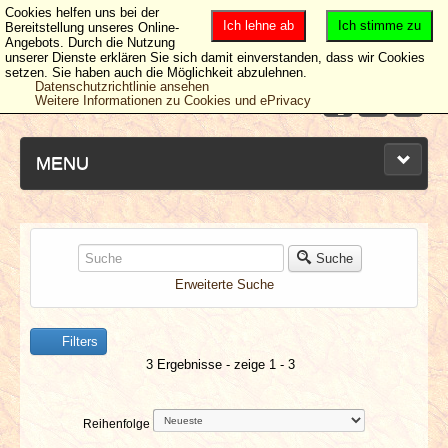
Cookies helfen uns bei der
Ich lehne ab
Ich stimme zu
Bereitstellung unseres Online-
Angebots. Durch die Nutzung
unserer Dienste erklären Sie sich damit einverstanden, dass wir Cookies
setzen. Sie haben auch die Möglichkeit abzulehnen.
Datenschutzrichtlinie ansehen
Weitere Informationen zu Cookies und ePrivacy
MENU
NEUESTE ARTIKEL
Suche
Erweiterte Suche
NEWS & DATES
Filters
BERICHTE
3 Ergebnisse - zeige 1 - 3
VERLOSUNGEN
Reihenfolge