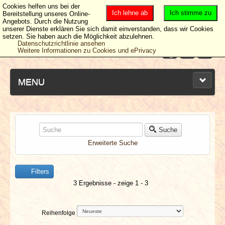
Cookies helfen uns bei der
Ich lehne ab
Ich stimme zu
Bereitstellung unseres Online-
Angebots. Durch die Nutzung
unserer Dienste erklären Sie sich damit einverstanden, dass wir Cookies
setzen. Sie haben auch die Möglichkeit abzulehnen.
Datenschutzrichtlinie ansehen
Weitere Informationen zu Cookies und ePrivacy
MENU
NEUESTE ARTIKEL
Suche
Erweiterte Suche
NEWS & DATES
Filters
BERICHTE
3 Ergebnisse - zeige 1 - 3
VERLOSUNGEN
Reihenfolge