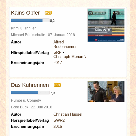
INTERVIEWS
Kains Opfer
HOT
SPECIALS
8,2
Krimi u. Thriller
REDAKTION
Michael Brinkschulte
07. Januar 2018
Autor
Alfred
Bodenheimer
LINKS
SRF
Hörspiellabel/Verlag
Christoph Merian Verlag
Erscheinungsjahr
2017
ARCHIV
Das Kuhrennen
HOT
7,0
Humor u. Comedy
Ecke Buck
22. Juli 2016
Autor
Christian Hussel
Hörspiellabel/Verlag
SWR2
Erscheinungsjahr
2016