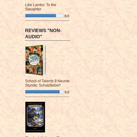
Like Lambs: To the
Slaughter
8,0
¯¯¯¯¯¯¯¯¯¯¯¯¯¯¯¯¯¯¯¯¯¯¯¯
REVIEWS "NON-
AUDIO"
School of Talents 9 Neunte
Stunde: Schatzfieber!
9,0
¯¯¯¯¯¯¯¯¯¯¯¯¯¯¯¯¯¯¯¯¯¯¯¯