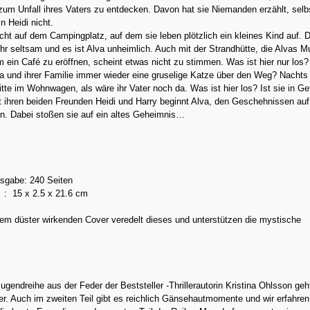
zum Unfall ihres Vaters zu entdecken. Davon hat sie Niemanden erzählt, selbs
n Heidi nicht.
ht auf dem Campingplatz, auf dem sie leben plötzlich ein kleines Kind auf. 
ehr seltsam und es ist Alva unheimlich. Auch mit der Strandhütte, die Alvas Mu
m ein Café zu eröffnen, scheint etwas nicht zu stimmen. Was ist hier nur los
va und ihrer Familie immer wieder eine gruselige Katze über den Weg? Nachts 
tte im Wohnwagen, als wäre ihr Vater noch da. Was ist hier los? Ist sie in Ge
ihren beiden Freunden Heidi und Harry beginnt Alva, den Geschehnissen auf
n. Dabei stoßen sie auf ein altes Geheimnis…
sgabe: 240 Seiten
Abmessungen ‏ : ‎ 15 x 2.5 x 21.6 cm
em düster wirkenden Cover veredelt dieses und unterstützen die mystische
Jugendreihe aus der Feder der Beststeller -Thrillerautorin Kristina Ohlsson geh
r. Auch im zweiten Teil gibt es reichlich Gänsehautmomente und wir erfahre