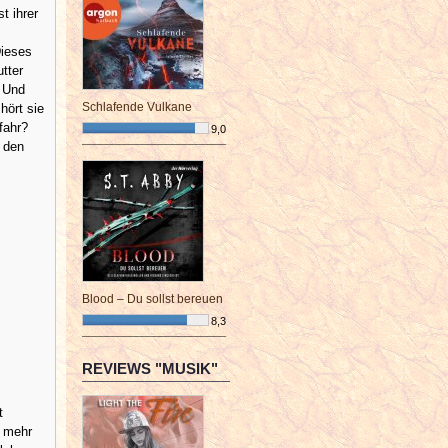
t ihrer
Dieses
tter
? Und
Schlafende Vulkane
hört sie
fahr?
9,0
 den
¯¯¯¯¯¯¯¯¯¯¯¯¯¯¯¯¯¯¯¯¯¯¯¯
Blood – Du sollst bereuen
8,3
¯¯¯¯¯¯¯¯¯¯¯¯¯¯¯¯¯¯¯¯¯¯¯¯
REVIEWS "MUSIK"
t
n mehr