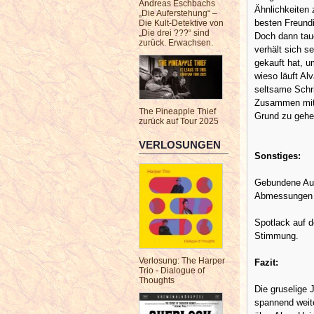
Andreas Eschbachs
Ähnlichkeiten 
„Die Auferstehung“ –
besten Freundi
Die Kult-Detektive von
„Die drei ???“ sind
Doch dann tauc
zurück. Erwachsen.
verhält sich s
gekauft hat, u
wieso läuft Al
seltsame Schri
Zusammen mit 
The Pineapple Thief
Grund zu gehe
zurück auf Tour 2025
VERLOSUNGEN
Sonstiges:
Gebundene Au
Spotlack auf d
Stimmung.
Verlosung: The Harper
Fazit:
Trio - Dialogue of
Thoughts
Die gruselige 
spannend weite