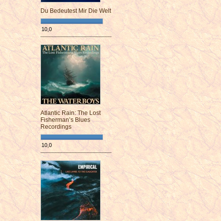
Du Bedeutest Mir Die Welt
10,0
¯¯¯¯¯¯¯¯¯¯¯¯¯¯¯¯¯¯¯¯¯¯¯¯
Atlantic Rain: The Lost
Fisherman’s Blues
Recordings
10,0
¯¯¯¯¯¯¯¯¯¯¯¯¯¯¯¯¯¯¯¯¯¯¯¯