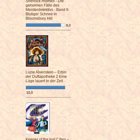
Sherlock Holmes - Die
geheimen Fälle des
Meisterdetektivs - Band 6:
Blutiger Schnee in
Bloomsbury Hill
9,0
¯¯¯¯¯¯¯¯¯¯¯¯¯¯¯¯¯¯¯¯¯¯¯¯
Luzie Alvenstein – Erbin
der Duftapotheke 2 Eine
Lüge lauert in der Zeit
10,0
¯¯¯¯¯¯¯¯¯¯¯¯¯¯¯¯¯¯¯¯¯¯¯¯
Keeper of the lost Cities –