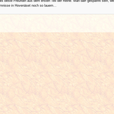
dis beste Freundin aus dem ersten Teil der Reihe. Man darf gespannt sein, w
mnisse in Hovenäset noch so lauern…