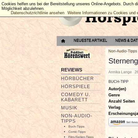
Cookies helfen uns bei der Bereitstellung unseres Online-Angebots. Durch d
Möglichkeit abzulehnen.
Datenschutzrichtlinie ansehen
Weitere Informationen zu Cookies und 
NEUESTE ARTIKEL
NEWS & DA
Non-Audio-Tipps
Sterneng
REVIEWS
Annika Lange
2
HÖRBÜCHER
BUCH-TIPP
HÖRSPIELE
Autor(en)
COMEDY U.
Genre
KABARETT
Anzahl Seiten
Verlag
MUSIK
Erscheinungsj
NON-AUDIO-
TIPPS
Buch-Tipps
Comic-Tipps
Film-/Serien-Tipps