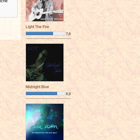
elche
Light The Fire
7,0
¯¯¯¯¯¯¯¯¯¯¯¯¯¯¯¯¯¯¯¯¯¯¯¯
Midnight Blue
8,0
¯¯¯¯¯¯¯¯¯¯¯¯¯¯¯¯¯¯¯¯¯¯¯¯