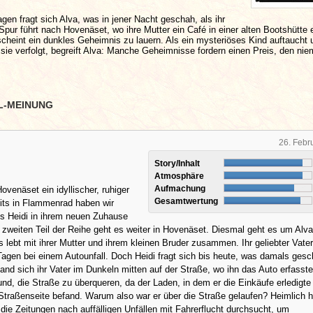
agen fragt sich Alva, was in jener Nacht geschah, als ihr
 Spur führt nach Hovenäset, wo ihre Mutter ein Café in einer alten Bootshütte 
 scheint ein dunkles Geheimnis zu lauern. Als ein mysteriöses Kind auftaucht 
ie verfolgt, begreift Alva: Manche Geheimnisse fordern einen Preis, den ni
L-MEINUNG
26. Febr
Story/Inhalt
Atmosphäre
Aufmachung
Hovenäset ein idyllischer, ruhiger
Gesamtwertung
its in Flammenrad haben wir
es Heidi in ihrem neuen Zuhause
 zweiten Teil der Reihe geht es weiter in Hovenäset. Diesmal geht es um Alva
s lebt mit ihrer Mutter und ihrem kleinen Bruder zusammen. Ihr geliebter Vater
Tagen bei einem Autounfall. Doch Heidi fragt sich bis heute, was damals ges
and sich ihr Vater im Dunkeln mitten auf der Straße, wo ihn das Auto erfasst
nd, die Straße zu überqueren, da der Laden, in dem er die Einkäufe erledigte
Straßenseite befand. Warum also war er über die Straße gelaufen? Heimlich h
 die Zeitungen nach auffälligen Unfällen mit Fahrerflucht durchsucht, um