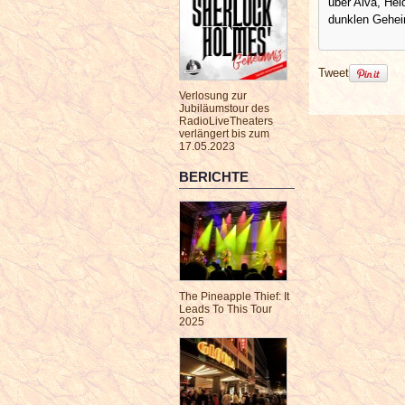
über Alva, Hei
dunklen Gehei
Tweet
Verlosung zur
Jubiläumstour des
RadioLiveTheaters
verlängert bis zum
17.05.2023
BERICHTE
The Pineapple Thief: It
Leads To This Tour
2025