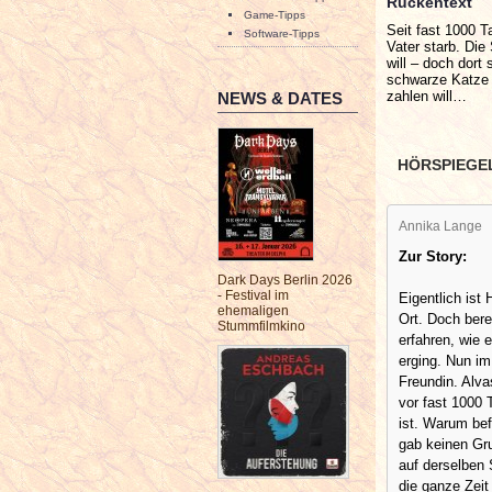
Rückentext
Game-Tipps
Seit fast 1000 T
Software-Tipps
Vater starb. Die
will – doch dort
schwarze Katze s
zahlen will…
NEWS & DATES
HÖRSPIEGE
Annika Lange
Zur Story:
Dark Days Berlin 2026
- Festival im
Eigentlich ist 
ehemaligen
Ort. Doch bere
Stummfilmkino
erfahren, wie 
erging. Nun im
Freundin. Alva
vor fast 1000 
ist. Warum bef
gab keinen Gru
auf derselben 
die ganze Zeit