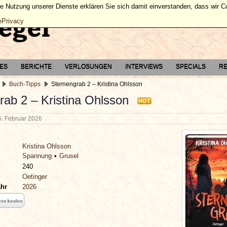
ie Nutzung unserer Dienste erklären Sie sich damit einverstanden, dass wir 
ePrivacy
TES
BERICHTE
VERLOSUNGEN
INTERVIEWS
SPECIALS
RE
Buch-Tipps
Sternengrab 2 – Kristina Ohlsson
rab 2 – Kristina Ohlsson
HOT
6. Februar 2026
Kristina Ohlsson
Spannung
Grusel
240
Oetinger
ahr
2026