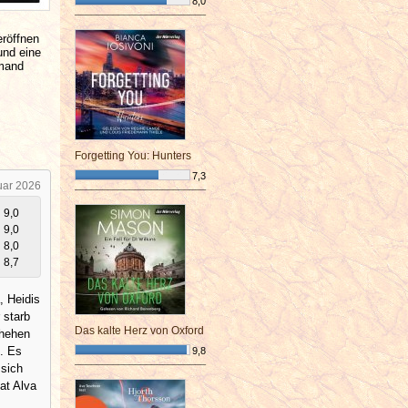
8,0
¯¯¯¯¯¯¯¯¯¯¯¯¯¯¯¯¯¯¯¯¯¯¯¯
eröffnen
und eine
emand
Forgetting You: Hunters
7,3
uar 2026
¯¯¯¯¯¯¯¯¯¯¯¯¯¯¯¯¯¯¯¯¯¯¯¯
9,0
9,0
8,0
8,7
, Heidis
 starb
Das kalte Herz von Oxford
chehen
e. Es
9,8
 sich
¯¯¯¯¯¯¯¯¯¯¯¯¯¯¯¯¯¯¯¯¯¯¯¯
at Alva