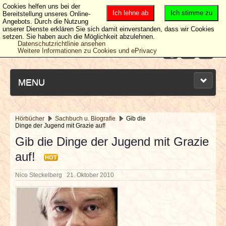
Cookies helfen uns bei der
Ich lehne ab
Ich stimme zu
Bereitstellung unseres Online-
Angebots. Durch die Nutzung
unserer Dienste erklären Sie sich damit einverstanden, dass wir Cookies
setzen. Sie haben auch die Möglichkeit abzulehnen.
Datenschutzrichtlinie ansehen
Weitere Informationen zu Cookies und ePrivacy
MENU
Hörbücher
Sachbuch u. Biografie
Gib die
Dinge der Jugend mit Grazie auf!
NEUESTE ARTIKEL
Gib die Dinge der Jugend mit Grazie
auf!
NEWS & DATES
HOT
Nico Steckelberg
21. Oktober 2010
BERICHTE
VERLOSUNGEN