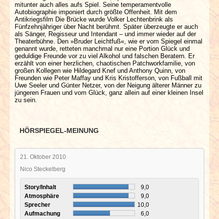
mitunter auch alles aufs Spiel. Seine temperamentvolle
Autobiographie imponiert durch größte Offenheit. Mit dem
Antikriegsfilm Die Brücke wurde Volker Lechtenbrink als
Fünfzehnjähriger über Nacht berühmt. Später überzeugte er auch
als Sänger, Regisseur und Intendant – und immer wieder auf der
Theaterbühne. Den »Bruder Leichtfuß«, wie er vom Spiegel einmal
genannt wurde, retteten manchmal nur eine Portion Glück und
geduldige Freunde vor zu viel Alkohol und falschen Beratern. Er
erzählt von einer herzlichen, chaotischen Patchworkfamilie, von
großen Kollegen wie Hildegard Knef und Anthony Quinn, von
Freunden wie Peter Maffay und Kris Kristofferson, von Fußball mit
Uwe Seeler und Günter Netzer, von der Neigung älterer Männer zu
jüngeren Frauen und vom Glück, ganz allein auf einer kleinen Insel
zu sein.
HÖRSPIEGEL-MEINUNG
21. Oktober 2010
Nico Steckelberg
Story/Inhalt
9,0
Atmosphäre
9,0
Sprecher
10,0
Aufmachung
6,0