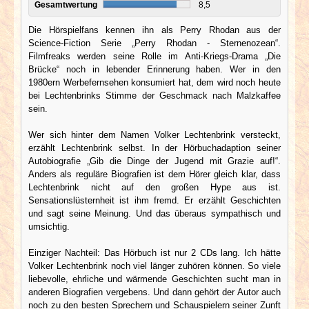
Gesamtwertung
8,5
Die Hörspielfans kennen ihn als Perry Rhodan aus der
Science-Fiction Serie „Perry Rhodan - Sternenozean“.
Filmfreaks werden seine Rolle im Anti-Kriegs-Drama „Die
Brücke“ noch in lebender Erinnerung haben. Wer in den
1980ern Werbefernsehen konsumiert hat, dem wird noch heute
bei Lechtenbrinks Stimme der Geschmack nach Malzkaffee
sein.
Wer sich hinter dem Namen Volker Lechtenbrink versteckt,
erzählt Lechtenbrink selbst. In der Hörbuchadaption seiner
Autobiografie „Gib die Dinge der Jugend mit Grazie auf!“.
Anders als reguläre Biografien ist dem Hörer gleich klar, dass
Lechtenbrink nicht auf den großen Hype aus ist.
Sensationslüsternheit ist ihm fremd. Er erzählt Geschichten
und sagt seine Meinung. Und das überaus sympathisch und
umsichtig.
Einziger Nachteil: Das Hörbuch ist nur 2 CDs lang. Ich hätte
Volker Lechtenbrink noch viel länger zuhören können. So viele
liebevolle, ehrliche und wärmende Geschichten sucht man in
anderen Biografien vergebens. Und dann gehört der Autor auch
noch zu den besten Sprechern und Schauspielern seiner Zunft