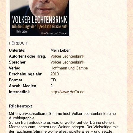
INTERVIEWS
SPECIALS
REDAKTION
HÖRBUCH
LINKS
Untertitel
Mein Leben
Autor(en) oder Hrsg.
Volker Lechtenbrink
Sprecher
Volker Lechtenbrink
ARCHIV
Verlag
Hoffmann und Campe
Erscheinungsjahr
2010
Format
CD
Anzahl Medien
2
Internetlink
http://www.HoCa.de
Rückentext
Mit unverwechselbarer Stimme liest Volker Lechtenbrink seine
Autobiographie
Schon früh entdeckte er, was er wollte: auf der Bühne stehen,
Menschen zum Lachen und Weinen bringen. Der Vielseitige mit
der rauchigen Stimme wollte alles, spielte alles – und setzte