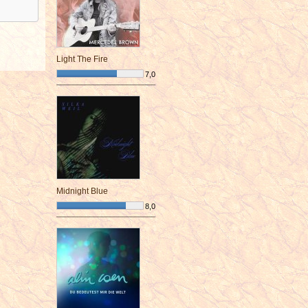
Light The Fire
7,0
¯¯¯¯¯¯¯¯¯¯¯¯¯¯¯¯¯¯¯¯¯¯¯¯
Midnight Blue
8,0
¯¯¯¯¯¯¯¯¯¯¯¯¯¯¯¯¯¯¯¯¯¯¯¯