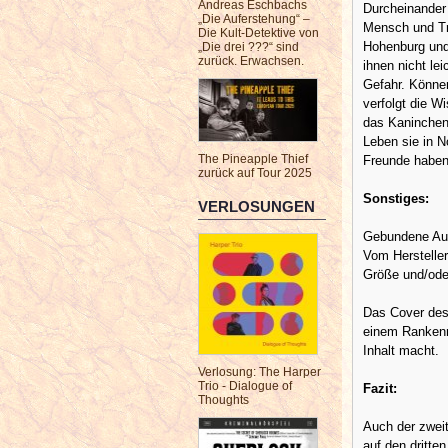
Andreas Eschbachs
Durcheinander 
„Die Auferstehung“ –
Mensch und Tro
Die Kult-Detektive von
Hohenburg und
„Die drei ???“ sind
zurück. Erwachsen.
ihnen nicht le
Gefahr. Könne
verfolgt die W
das Kaninchen 
Leben sie in N
The Pineapple Thief
Freunde haben
zurück auf Tour 2025
Sonstiges:
VERLOSUNGEN
Gebundene Au
Vom Hersteller
Größe und/oder
Das Cover des 
einem Rankenmu
Inhalt macht.
Verlosung: The Harper
Trio - Dialogue of
Fazit:
Thoughts
Auch der zweit
auf den dritten