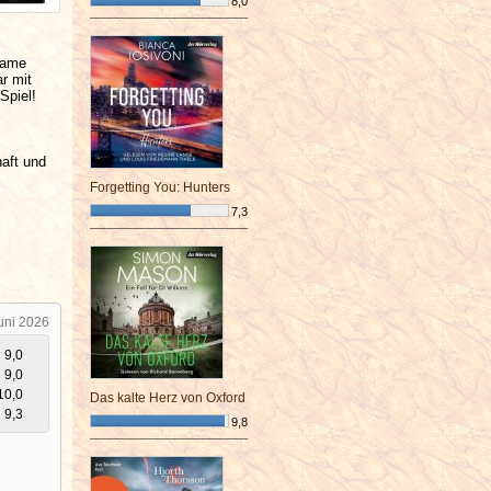
8,0
¯¯¯¯¯¯¯¯¯¯¯¯¯¯¯¯¯¯¯¯¯¯¯¯
usame
r mit
Spiel!
haft und
Forgetting You: Hunters
7,3
¯¯¯¯¯¯¯¯¯¯¯¯¯¯¯¯¯¯¯¯¯¯¯¯
uni 2026
9,0
9,0
10,0
Das kalte Herz von Oxford
9,3
9,8
¯¯¯¯¯¯¯¯¯¯¯¯¯¯¯¯¯¯¯¯¯¯¯¯