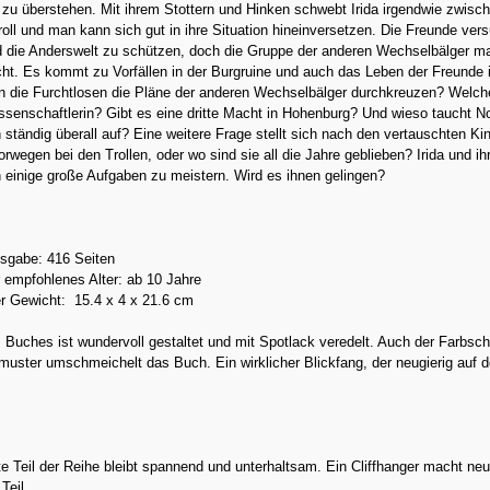
zu überstehen. Mit ihrem Stottern und Hinken schwebt Irida irgendwie zwisc
ll und man kann sich gut in ihre Situation hineinversetzen. Die Freunde ver
 die Anderswelt zu schützen, doch die Gruppe der anderen Wechselbälger m
icht. Es kommt zu Vorfällen in der Burgruine und auch das Leben der Freunde i
n die Furchtlosen die Pläne der anderen Wechselbälger durchkreuzen? Welch
issenschaftlerin? Gibt es eine dritte Macht in Hohenburg? Und wieso taucht N
ständig überall auf? Eine weitere Frage stellt sich nach den vertauschten Ki
orwegen bei den Trollen, oder wo sind sie all die Jahre geblieben? Irida und ih
 einige große Aufgaben zu meistern. Wird es ihnen gelingen?
sgabe: 416 Seiten
 empfohlenes Alter: ab 10 Jahre
 Gewicht: ‎ 15.4 x 4 x 21.6 cm
Buches ist wundervoll gestaltet und mit Spotlack veredelt. Auch der Farbschn
ster umschmeichelt das Buch. Ein wirklicher Blickfang, der neugierig auf 
e Teil der Reihe bleibt spannend und unterhaltsam. Ein Cliffhanger macht neu
 Teil.