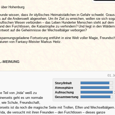
 über Hohenburg
reunde wissen, dass ihr idyllisches Heimatstädtchen in Gefahr schwebt. Gra
auf die Anderswelt abgesehen. Um ihr Ziel zu erreichen, wollen sie sich soga
teuflischen Wesen verbünden – das Leben Hunderter Menschen steht auf dem 
 und den Furchtlosen, die Katastrophe zu verhindern? Und liegt in den Wäldern
ntwort auf die Geheimnisse der Wechselbälger verborgen?
spannungsgeladene Fortsetzung entführt in eine Welt voller Magie, Freundsc
aturen von Fantasy-Meister Markus Heitz.
L-MEINUNG
01. J
Story/Inhalt
Atmosphäre
Aufmachung
e Teil von „Irida“ weiß zu
Gesamtwertung
inerseits geht es um normale
 wie Schule, Freundschaft,
erseits ist da noch die magische Seite mit Trollen, Elfen und Wechselbälgern.
 Irida, die versucht mit ihren Freunden – den Furchtlosen – dieses ganze