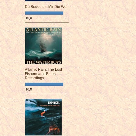
Du Bedeutest Mir Die Welt
10,0
¯¯¯¯¯¯¯¯¯¯¯¯¯¯¯¯¯¯¯¯¯¯¯¯
Atlantic Rain: The Lost
Fisherman’s Blues
Recordings
10,0
¯¯¯¯¯¯¯¯¯¯¯¯¯¯¯¯¯¯¯¯¯¯¯¯