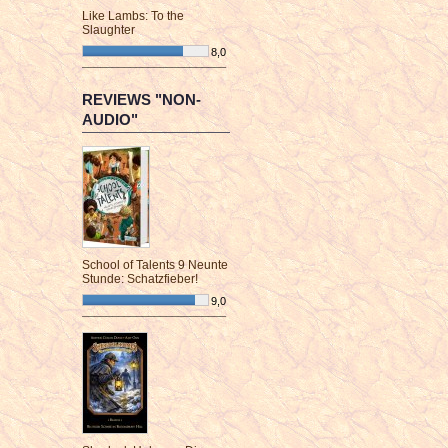
Like Lambs: To the
Slaughter
8,0
¯¯¯¯¯¯¯¯¯¯¯¯¯¯¯¯¯¯¯¯¯¯¯¯
REVIEWS "NON-
AUDIO"
School of Talents 9 Neunte
Stunde: Schatzfieber!
9,0
¯¯¯¯¯¯¯¯¯¯¯¯¯¯¯¯¯¯¯¯¯¯¯¯