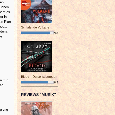
hen
suchen
acht es
st in
en Plan
ooba,
Schlafende Vulkane
ndern.
9,0
re
¯¯¯¯¯¯¯¯¯¯¯¯¯¯¯¯¯¯¯¯¯¯¯¯
Blood – Du sollst bereuen
itt in
8,3
den
¯¯¯¯¯¯¯¯¯¯¯¯¯¯¯¯¯¯¯¯¯¯¯¯
REVIEWS "MUSIK"
gierig