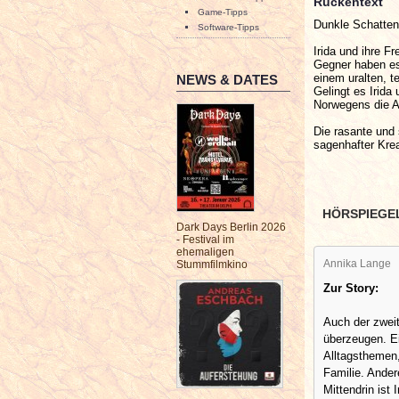
Rückentext
Game-Tipps
Dunkle Schatten
Software-Tipps
Irida und ihre F
Gegner haben es 
einem uralten, 
NEWS & DATES
Gelingt es Irida
Norwegens die A
Die rasante und 
sagenhafter Kre
HÖRSPIEGE
Dark Days Berlin 2026
- Festival im
ehemaligen
Annika Lange
Stummfilmkino
Zur Story:
Auch der zweit
überzeugen. E
Alltagsthemen,
Familie. Ander
Mittendrin ist