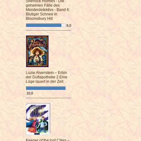
Sherlock Holmes - Die
geheimen Fälle des
Meisterdetektivs - Band 6:
Blutiger Schnee in
Bloomsbury Hill
9,0
¯¯¯¯¯¯¯¯¯¯¯¯¯¯¯¯¯¯¯¯¯¯¯¯
Luzie Alvenstein – Erbin
der Duftapotheke 2 Eine
Lüge lauert in der Zeit
10,0
¯¯¯¯¯¯¯¯¯¯¯¯¯¯¯¯¯¯¯¯¯¯¯¯
Keeper of the lost Cities –