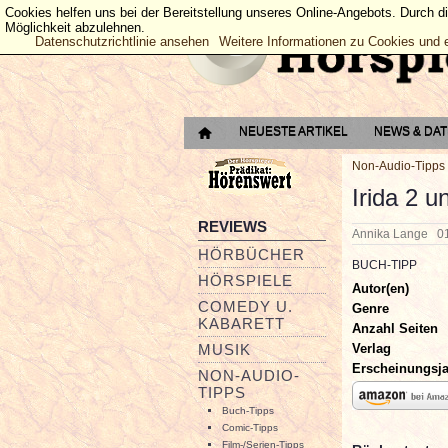
Cookies helfen uns bei der Bereitstellung unseres Online-Angebots. Durch d
Möglichkeit abzulehnen.
Datenschutzrichtlinie ansehen
Weitere Informationen zu Cookies und 
NEUESTE ARTIKEL
NEWS & DA
Non-Audio-Tipps
Irida 2 u
REVIEWS
Annika Lange
0
HÖRBÜCHER
BUCH-TIPP
HÖRSPIELE
Autor(en)
COMEDY U.
Genre
KABARETT
Anzahl Seiten
Verlag
MUSIK
Erscheinungsj
NON-AUDIO-
TIPPS
Buch-Tipps
Comic-Tipps
Film-/Serien-Tipps