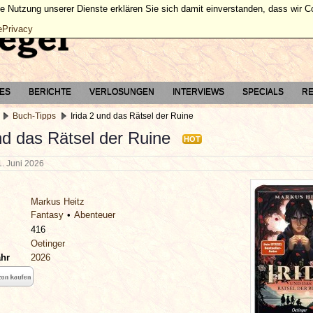
ie Nutzung unserer Dienste erklären Sie sich damit einverstanden, dass wir 
ePrivacy
TES
BERICHTE
VERLOSUNGEN
INTERVIEWS
SPECIALS
RE
Buch-Tipps
Irida 2 und das Rätsel der Ruine
nd das Rätsel der Ruine
HOT
1. Juni 2026
Markus Heitz
Fantasy
Abenteuer
416
Oetinger
ahr
2026