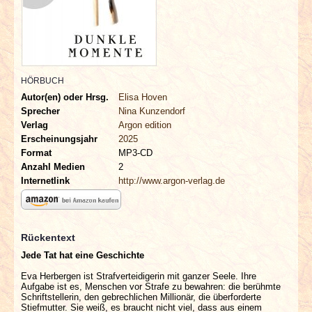
INTERVIEWS
SPECIALS
REDAKTION
HÖRBUCH
Autor(en) oder Hrsg.
Elisa Hoven
Sprecher
Nina Kunzendorf
LINKS
Verlag
Argon edition
Erscheinungsjahr
2025
ARCHIV
Format
MP3-CD
Anzahl Medien
2
Internetlink
http://www.argon-verlag.de
Rückentext
Jede Tat hat eine Geschichte
Eva Herbergen ist Strafverteidigerin mit ganzer Seele. Ihre
Aufgabe ist es, Menschen vor Strafe zu bewahren: die berühmte
Schriftstellerin, den gebrechlichen Millionär, die überforderte
Stiefmutter. Sie weiß, es braucht nicht viel, dass aus einem