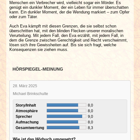
Menschen ein Verbrecher wird, vielleicht sogar ein Mörder. Es
genügt ein dunkler Moment, der ein Leben für immer überschatten
kann. Ein dunkler Moment, der die Wendung markiert – zum Opfer
oder zum Täter.
Auch Eva kämpft mit diesen Grenzen, die sie selbst schon
überschritten hat, mit den blinden Flecken unserer moralischen
Verurteilung. Mit jedem Fall, den Eva erzählt, mit jedem Fall, in
dem die Grenze zwischen Gerechtigkeit und Recht verschwimmt,
lösen sich ihre Gewissheiten auf. Bis sie sich fragt, welche
Konsequenzen sie ziehen muss.
HÖRSPIEGEL-MEINUNG
28. März 2025
Michael Brinkschulte
Story/Inhalt
8,0
Atmosphäre
8,0
Sprecher
9,0
Aufmachung
8,0
Gesamtwertung
8,3
Wie ist das Hörbuch umgesetzt?