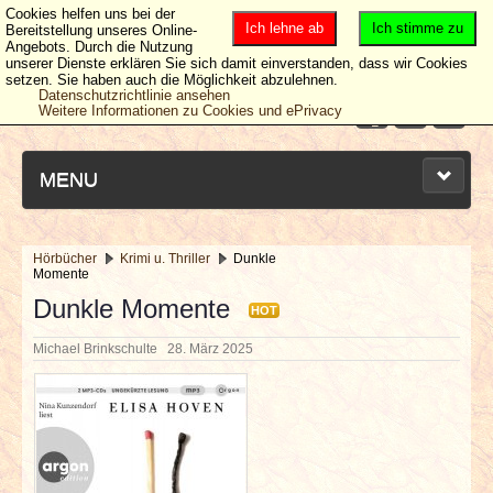
Cookies helfen uns bei der
Ich lehne ab
Ich stimme zu
Bereitstellung unseres Online-
Angebots. Durch die Nutzung
unserer Dienste erklären Sie sich damit einverstanden, dass wir Cookies
setzen. Sie haben auch die Möglichkeit abzulehnen.
Datenschutzrichtlinie ansehen
Weitere Informationen zu Cookies und ePrivacy
MENU
Hörbücher
Krimi u. Thriller
Dunkle
Momente
NEUESTE ARTIKEL
Dunkle Momente
HOT
NEWS & DATES
Michael Brinkschulte
28. März 2025
BERICHTE
VERLOSUNGEN