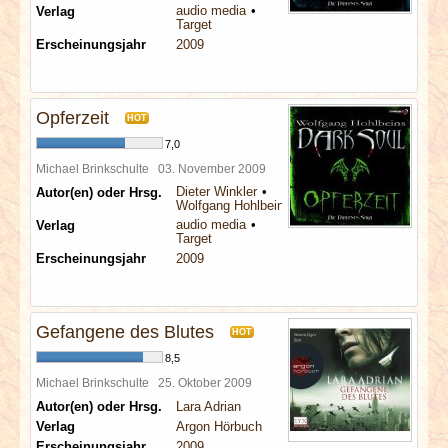
audio media
Verlag
Target
Erscheinungsjahr
2009
Opferzeit
HOT
7,0
Michael Brinkschulte
03. November 2009
Dieter Winkler
Autor(en) oder Hrsg.
Wolfgang Hohlbein
audio media
Verlag
Target
Erscheinungsjahr
2009
Gefangene des Blutes
HOT
8,5
Michael Brinkschulte
25. Oktober 2009
Autor(en) oder Hrsg.
Lara Adrian
Verlag
Argon Hörbuch
Erscheinungsjahr
2009