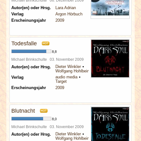
Michael Brinkschulte
06. Dezember 2009
Autor(en) oder Hrsg.
Lara Adrian
Verlag
Argon Hörbuch
Erscheinungsjahr
2009
Todesfalle
HOT
8,8
Michael Brinkschulte
03. November 2009
Dieter Winkler
Autor(en) oder Hrsg.
Wolfgang Hohlbein
audio media
Verlag
Target
Erscheinungsjahr
2009
Blutnacht
HOT
8,0
Michael Brinkschulte
03. November 2009
Dieter Winkler
Autor(en) oder Hrsg.
Wolfgang Hohlbein