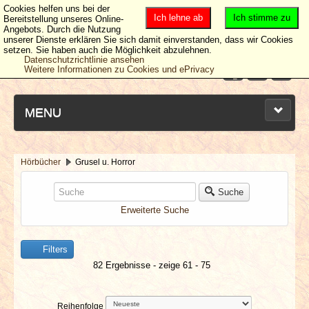
Cookies helfen uns bei der
Ich lehne ab
Ich stimme zu
Bereitstellung unseres Online-
Angebots. Durch die Nutzung
unserer Dienste erklären Sie sich damit einverstanden, dass wir Cookies
setzen. Sie haben auch die Möglichkeit abzulehnen.
Datenschutzrichtlinie ansehen
Weitere Informationen zu Cookies und ePrivacy
MENU
Hörbücher
Grusel u. Horror
NEUESTE ARTIKEL
Suche
Erweiterte Suche
NEWS & DATES
BERICHTE
Filters
82 Ergebnisse - zeige 61 - 75
VERLOSUNGEN
Reihenfolge