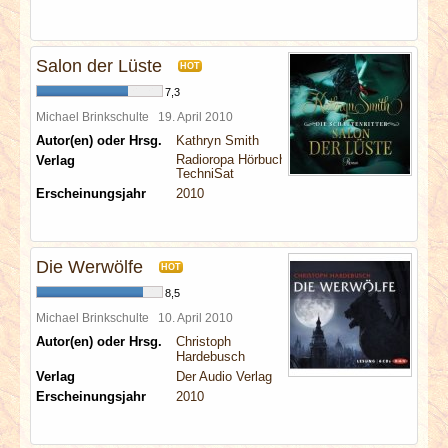
Salon der Lüste
HOT
7,3
Michael Brinkschulte
19. April 2010
Autor(en) oder Hrsg.
Kathryn Smith
Radioropa Hörbuch
Verlag
TechniSat
Erscheinungsjahr
2010
Die Werwölfe
HOT
8,5
Michael Brinkschulte
10. April 2010
Autor(en) oder Hrsg.
Christoph
Hardebusch
Verlag
Der Audio Verlag
Erscheinungsjahr
2010