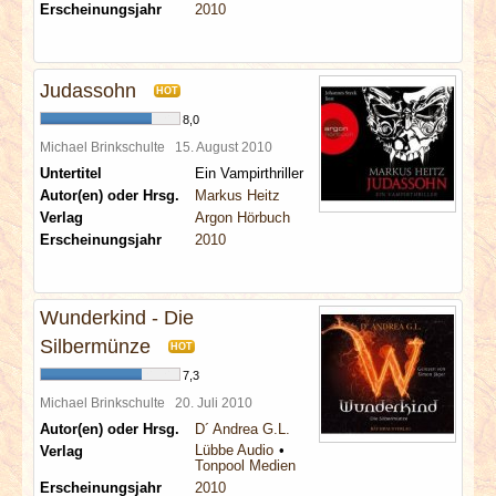
Erscheinungsjahr
2010
Judassohn
HOT
8,0
Michael Brinkschulte
15. August 2010
Untertitel
Ein Vampirthriller
Autor(en) oder Hrsg.
Markus Heitz
Verlag
Argon Hörbuch
Erscheinungsjahr
2010
Wunderkind - Die
Silbermünze
HOT
7,3
Michael Brinkschulte
20. Juli 2010
Autor(en) oder Hrsg.
D´ Andrea G.L.
Lübbe Audio
Verlag
Tonpool Medien
Erscheinungsjahr
2010