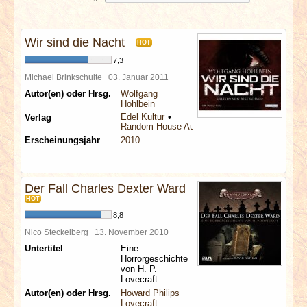
INTERVIEWS
Wir sind die Nacht
SPECIALS
HOT
7,3
REDAKTION
Michael Brinkschulte
03. Januar 2011
Autor(en) oder Hrsg.
Wolfgang
Hohlbein
LINKS
Edel Kultur
Verlag
Random House Audio
Erscheinungsjahr
2010
ARCHIV
Der Fall Charles Dexter Ward
HOT
8,8
Nico Steckelberg
13. November 2010
Untertitel
Eine
Horrorgeschichte
von H. P.
Lovecraft
Autor(en) oder Hrsg.
Howard Philips
Lovecraft