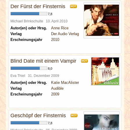
Der Fürst der Finsternis
HOT
7,8
Michael Brinkschulte
10. April 2010
Autor(en) oder Hrsg.
Anne Rice
Verlag
Der Audio Verlag
Erscheinungsjahr
2010
Blind Date mit einem Vampir
HOT
8,0
Eva Thiel
31. Dezember 2009
Autor(en) oder Hrsg.
Katie MacAlister
Verlag
Audible
Erscheinungsjahr
2009
Geschöpf der Finsternis
HOT
7,8