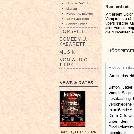
Liebe u. Gefühl
Rückentext
Literatur
Mit einem Dolch 
Religion u. Esoterik
Vampiren zu räc
Sachb./Biografie
übersinnliche Kr
Science-Fiction
aller Vampirkrie
HÖRSPIELE
die dunkelsten 
COMEDY U.
KABARETT
HÖRSPIEGE
MUSIK
NON-AUDIO-
TIPPS
Michael Brinksc
Wie ist das H
NEWS & DATES
Simon Jäger 
Vampir-Saga v
Lesefassung. E
verschiedene 
mitreißende A
Die 5 CDs wer
unter dem Rü
Produktionsinf
Dark Days Berlin 2026
abgedruckt.