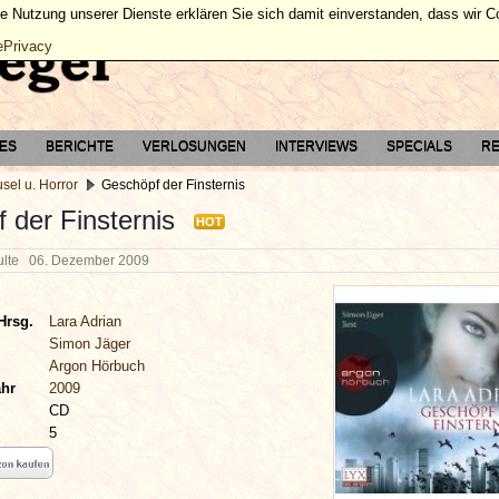
ie Nutzung unserer Dienste erklären Sie sich damit einverstanden, dass wir 
ePrivacy
TES
BERICHTE
VERLOSUNGEN
INTERVIEWS
SPECIALS
RE
sel u. Horror
Geschöpf der Finsternis
 der Finsternis
HOT
hulte
06. Dezember 2009
Hrsg.
Lara Adrian
Simon Jäger
Argon Hörbuch
ahr
2009
CD
5