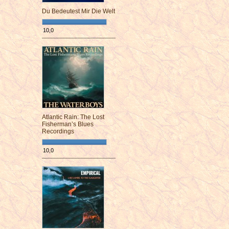
Du Bedeutest Mir Die Welt
10,0
¯¯¯¯¯¯¯¯¯¯¯¯¯¯¯¯¯¯¯¯¯¯¯¯
Atlantic Rain: The Lost
Fisherman’s Blues
Recordings
10,0
¯¯¯¯¯¯¯¯¯¯¯¯¯¯¯¯¯¯¯¯¯¯¯¯