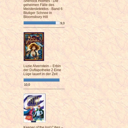
Sherlock Holmes - Die
geheimen Fälle des
Meisterdetektivs - Band 6:
Blutiger Schnee in
Bloomsbury Hill
9,0
¯¯¯¯¯¯¯¯¯¯¯¯¯¯¯¯¯¯¯¯¯¯¯¯
Luzie Alvenstein – Erbin
der Duftapotheke 2 Eine
Lüge lauert in der Zeit
10,0
¯¯¯¯¯¯¯¯¯¯¯¯¯¯¯¯¯¯¯¯¯¯¯¯
Keeper of the lost Cities –