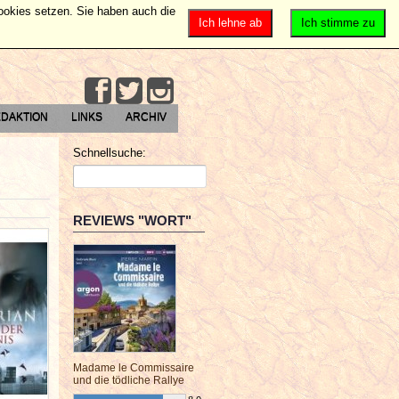
Cookies setzen. Sie haben auch die
Ich lehne ab
Ich stimme zu
DAKTION
LINKS
ARCHIV
Schnellsuche:
REVIEWS "WORT"
Madame le Commissaire
und die tödliche Rallye