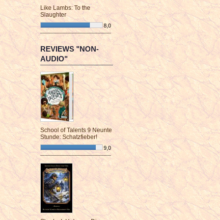
Like Lambs: To the
Slaughter
8,0
¯¯¯¯¯¯¯¯¯¯¯¯¯¯¯¯¯¯¯¯¯¯¯¯
REVIEWS "NON-
AUDIO"
School of Talents 9 Neunte
Stunde: Schatzfieber!
9,0
¯¯¯¯¯¯¯¯¯¯¯¯¯¯¯¯¯¯¯¯¯¯¯¯