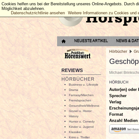
Cookies helfen uns bei der Bereitstellung unseres Online-Angebots. Durch d
Möglichkeit abzulehnen.
Datenschutzrichtlinie ansehen
Weitere Informationen zu Cookies und 
NEUESTE ARTIKEL
NEWS & DA
Hörbücher
Gru
Geschöpf
REVIEWS
Michael Brinksc
HÖRBÜCHER
HÖRBUCH
Business u. Lifestyle
Autor(en) oder 
Drama
Sprecher
Fantasy/Märchen
Fremdsprachen
Verlag
Gesundheit/Wellness
Erscheinungsj
Grusel u. Horror
Format
History
Anzahl Medien
Humor u. Comedy
Kinder u. Jugend
Klassiker
Krimi u. Thriller