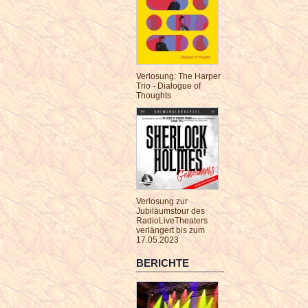
Verlosung: The Harper
Trio - Dialogue of
Thoughts
Verlosung zur
Jubiläumstour des
RadioLiveTheaters
verlängert bis zum
17.05.2023
BERICHTE