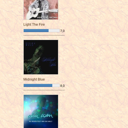
Light The Fire
7,0
¯¯¯¯¯¯¯¯¯¯¯¯¯¯¯¯¯¯¯¯¯¯¯¯
Midnight Blue
8,0
¯¯¯¯¯¯¯¯¯¯¯¯¯¯¯¯¯¯¯¯¯¯¯¯