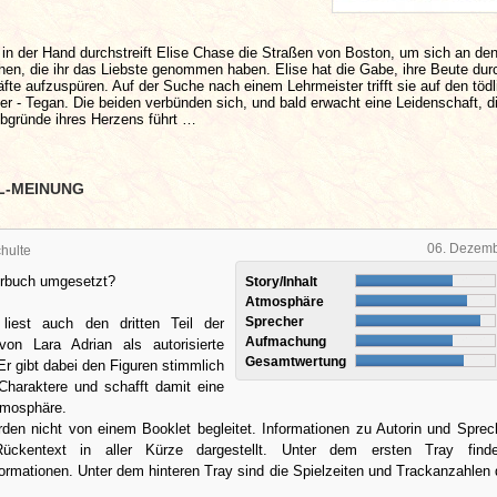
in der Hand durchstreift Elise Chase die Straßen von Boston, um sich an de
hen, die ihr das Liebste genommen haben. Elise hat die Gabe, ihre Beute dur
äfte aufzuspüren. Auf der Suche nach einem Lehrmeister trifft sie auf den töd
ger - Tegan. Die beiden verbünden sich, und bald erwacht eine Leidenschaft, di
Abgründe ihres Herzens führt …
L-MEINUNG
06. Dezem
hulte
örbuch umgesetzt?
Story/Inhalt
Atmosphäre
Sprecher
liest auch den dritten Teil der
Aufmachung
on Lara Adrian als autorisierte
Gesamtwertung
r gibt dabei den Figuren stimmlich
Charaktere und schafft damit eine
tmosphäre.
den nicht von einem Booklet begleitet. Informationen zu Autorin und Sprec
ckentext in aller Kürze dargestellt. Unter dem ersten Tray find
ormationen. Unter dem hinteren Tray sind die Spielzeiten und Trackanzahlen