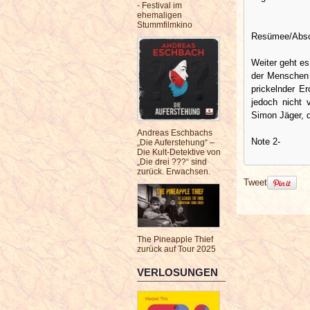
- Festival im
ehemaligen
Stummfilmkino
Resümee/Absch
Weiter geht e
der Menschen 
prickelnder Er
jedoch nicht 
Simon Jäger, 
Andreas Eschbachs
Note 2-
„Die Auferstehung“ –
Die Kult-Detektive von
„Die drei ???“ sind
zurück. Erwachsen.
Tweet
The Pineapple Thief
zurück auf Tour 2025
VERLOSUNGEN