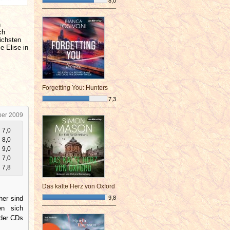
8,0
¯¯¯¯¯¯¯¯¯¯¯¯¯¯¯¯¯¯¯¯¯¯¯¯
n
ch
lichsten
e Elise in
Forgetting You: Hunters
7,3
¯¯¯¯¯¯¯¯¯¯¯¯¯¯¯¯¯¯¯¯¯¯¯¯
ber 2009
7,0
8,0
9,0
7,0
7,8
Das kalte Herz von Oxford
her sind
9,8
en sich
¯¯¯¯¯¯¯¯¯¯¯¯¯¯¯¯¯¯¯¯¯¯¯¯
 der CDs