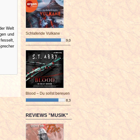
der Welt
Schlafende Vulkane
ngen und
fesselt,
9,0
Sprecher
¯¯¯¯¯¯¯¯¯¯¯¯¯¯¯¯¯¯¯¯¯¯¯¯
Blood – Du sollst bereuen
8,3
¯¯¯¯¯¯¯¯¯¯¯¯¯¯¯¯¯¯¯¯¯¯¯¯
REVIEWS "MUSIK"