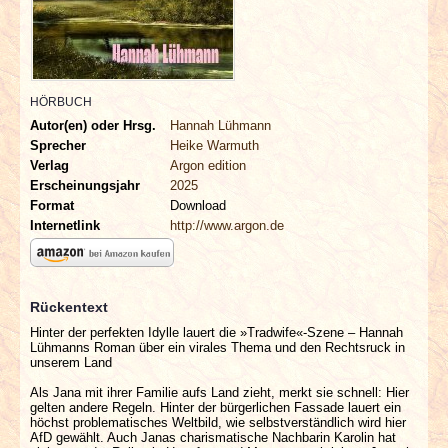
INTERVIEWS
SPECIALS
HÖRBUCH
REDAKTION
Autor(en) oder Hrsg.
Hannah Lühmann
Sprecher
Heike Warmuth
LINKS
Verlag
Argon edition
Erscheinungsjahr
2025
Format
Download
ARCHIV
Internetlink
http://www.argon.de
Rückentext
Hinter der perfekten Idylle lauert die »Tradwife«-Szene – Hannah
Lühmanns Roman über ein virales Thema und den Rechtsruck in
unserem Land
Als Jana mit ihrer Familie aufs Land zieht, merkt sie schnell: Hier
gelten andere Regeln. Hinter der bürgerlichen Fassade lauert ein
höchst problematisches Weltbild, wie selbstverständlich wird hier
AfD gewählt. Auch Janas charismatische Nachbarin Karolin hat