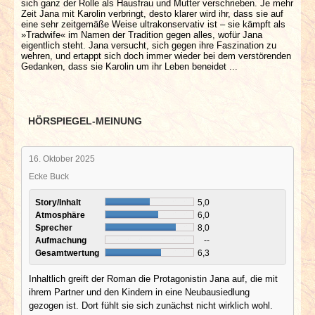
sich ganz der Rolle als Hausfrau und Mutter verschrieben. Je mehr
Zeit Jana mit Karolin verbringt, desto klarer wird ihr, dass sie auf
eine sehr zeitgemäße Weise ultrakonservativ ist – sie kämpft als
»Tradwife« im Namen der Tradition gegen alles, wofür Jana
eigentlich steht. Jana versucht, sich gegen ihre Faszination zu
wehren, und ertappt sich doch immer wieder bei dem verstörenden
Gedanken, dass sie Karolin um ihr Leben beneidet ...
HÖRSPIEGEL-MEINUNG
16. Oktober 2025
Ecke Buck
Story/Inhalt
5,0
Atmosphäre
6,0
Sprecher
8,0
Aufmachung
--
Gesamtwertung
6,3
Inhaltlich greift der Roman die Protagonistin Jana auf, die mit
ihrem Partner und den Kindern in eine Neubausiedlung
gezogen ist. Dort fühlt sie sich zunächst nicht wirklich wohl.