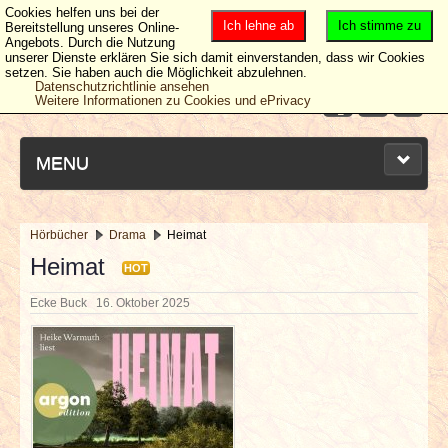
Cookies helfen uns bei der
Ich lehne ab
Ich stimme zu
Bereitstellung unseres Online-
Angebots. Durch die Nutzung
unserer Dienste erklären Sie sich damit einverstanden, dass wir Cookies
setzen. Sie haben auch die Möglichkeit abzulehnen.
Datenschutzrichtlinie ansehen
Weitere Informationen zu Cookies und ePrivacy
MENU
Hörbücher
Drama
Heimat
NEUESTE ARTIKEL
Heimat
HOT
Ecke Buck
16. Oktober 2025
NEWS & DATES
BERICHTE
VERLOSUNGEN