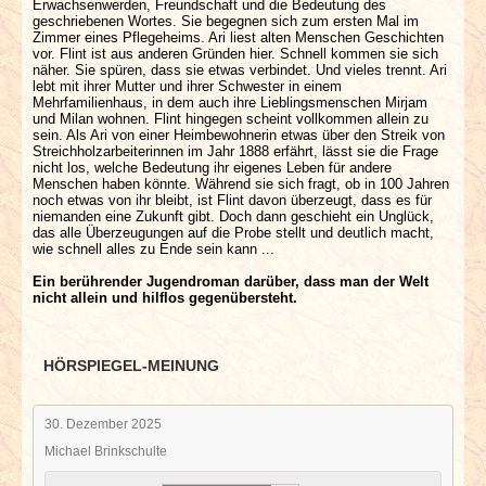
Erwachsenwerden, Freundschaft und die Bedeutung des
geschriebenen Wortes. Sie begegnen sich zum ersten Mal im
Zimmer eines Pflegeheims. Ari liest alten Menschen Geschichten
vor. Flint ist aus anderen Gründen hier. Schnell kommen sie sich
näher. Sie spüren, dass sie etwas verbindet. Und vieles trennt. Ari
lebt mit ihrer Mutter und ihrer Schwester in einem
Mehrfamilienhaus, in dem auch ihre Lieblingsmenschen Mirjam
und Milan wohnen. Flint hingegen scheint vollkommen allein zu
sein. Als Ari von einer Heimbewohnerin etwas über den Streik von
Streichholzarbeiterinnen im Jahr 1888 erfährt, lässt sie die Frage
nicht los, welche Bedeutung ihr eigenes Leben für andere
Menschen haben könnte. Während sie sich fragt, ob in 100 Jahren
noch etwas von ihr bleibt, ist Flint davon überzeugt, dass es für
niemanden eine Zukunft gibt. Doch dann geschieht ein Unglück,
das alle Überzeugungen auf die Probe stellt und deutlich macht,
wie schnell alles zu Ende sein kann ...
Ein berührender Jugendroman darüber, dass man der Welt
nicht allein und hilflos gegenübersteht.
HÖRSPIEGEL-MEINUNG
30. Dezember 2025
Michael Brinkschulte