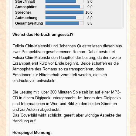
Story/Inhalt
8,0
Atmosphäre
9,0
Sprecher
10,0
Aufmachung
8,0
Gesamtwertung
8,8
Wie ist das Hörbuch umgesetzt?
Felicia Chin-Malenski und Johannes Quester lesen diesen aus
zwei Perspektiven geschriebenen Roman. Dabei bestreitet
Felicia Chin-Malenski den Hauptteil der Lesung, da der zweite
Erzählpart erst kurz vor Ende beginnt. Beide schaffen es die
Atmosphäre des Romans so zu transportieren, dass
Emotionen zur Hörerschaft vermittelt werden, die sich
eindrucksvoll entwickeln.
Die Lesung mit über 300 Minuten Spielzeit ist auf einer MP3-
CD in einem Digipack untergebracht. Im Innern des Digipacks
sind Informationen in Wort und Bild zu den beiden Stimmen
und zur Autorin abgedruckt.
Das Coverbild wirkt schlicht, gereift aber wichtige Aspekte der
Handlung auf.
Hörspiegel Meinung: