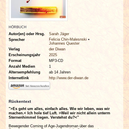
INTERVIEWS
SPECIALS
HÖRBUCH
REDAKTION
Autor(en) oder Hrsg.
Sarah Jäger
Felicia Chin-Malesnski
Sprecher
Johannes Quester
LINKS
Verlag
der Diwan
Erscheinungsjahr
2025
Format
MP3-CD
ARCHIV
Anzahl Medien
1
Altersempfehlung
ab 14 Jahren
Internetlink
http://www.der-diwan.de
Rückentext
">Es geht um alles, einfach alles. Wie wir leben, was wir
machen.< Ich hole tief Luft. >Weil wir nicht allein unterm
Sternenhimmel liegen. Verstehst du?<"
Bewegender Coming of Age-Jugendroman über das