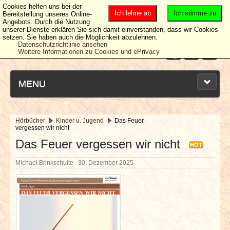
Cookies helfen uns bei der
Ich lehne ab
Ich stimme zu
Bereitstellung unseres Online-
Angebots. Durch die Nutzung
unserer Dienste erklären Sie sich damit einverstanden, dass wir Cookies
setzen. Sie haben auch die Möglichkeit abzulehnen.
Datenschutzrichtlinie ansehen
Weitere Informationen zu Cookies und ePrivacy
MENU
Hörbücher
Kinder u. Jugend
Das Feuer
vergessen wir nicht
NEUESTE ARTIKEL
Das Feuer vergessen wir nicht
HOT
NEWS & DATES
Michael Brinkschulte
30. Dezember 2025
BERICHTE
VERLOSUNGEN