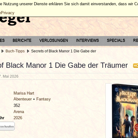
ie Nutzung unserer Dienste erklären Sie sich damit einverstanden, dass wir 
ePrivacy
TES
BERICHTE
VERLOSUNGEN
INTERVIEWS
SPECIALS
RE
Buch-Tipps
Secrets of Black Manor 1 Die Gabe der
of Black Manor 1 Die Gabe der Träumer
H
7. Mai 2026
Marisa Hart
Abenteuer
Fantasy
352
Arena
ahr
2026