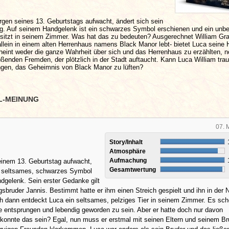
gen seines 13. Geburtstags aufwacht, ändert sich sein
ig. Auf seinem Handgelenk ist ein schwarzes Symbol erschienen und ein unb
sitzt in seinem Zimmer. Was hat das zu bedeuten? Ausgerechnet William Gra
allein in einem alten Herrenhaus namens Black Manor lebt- bietet Luca seine H
heint weder die ganze Wahrheit über sich und das Herrenhaus zu erzählten, n
ößenden Fremden, der plötzlich in der Stadt auftaucht. Kann Luca William tr
ingen, das Geheimnis von Black Manor zu lüften?
L-MEINUNG
07. 
Story/Inhalt
Atmosphäre
Aufmachung
einem 13. Geburtstag aufwacht,
Gesamtwertung
n seltsames, schwarzes Symbol
dgelenk. Sein erster Gedanke gilt
gsbruder Jannis. Bestimmt hatte er ihm einen Streich gespielt und ihn in der 
h dann entdeckt Luca ein seltsames, pelziges Tier in seinem Zimmer. Es sch
e entsprungen und lebendig geworden zu sein. Aber er hatte doch nur davon
konnte das sein? Egal, nun muss er erstmal mit seinen Eltern und seinem Br