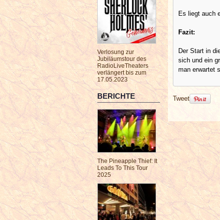
Es liegt auch 
Fazit:
Der Start in d
Verlosung zur
Jubiläumstour des
sich und ein g
RadioLiveTheaters
man erwartet 
verlängert bis zum
17.05.2023
BERICHTE
Tweet
The Pineapple Thief: It
Leads To This Tour
2025