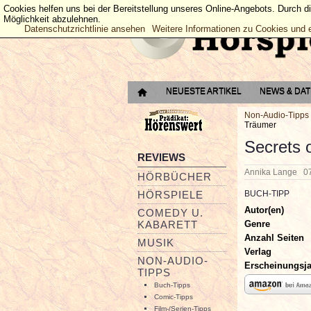
Cookies helfen uns bei der Bereitstellung unseres Online-Angebots. Durch d
Möglichkeit abzulehnen.
Datenschutzrichtlinie ansehen
Weitere Informationen zu Cookies und 
NEUESTE ARTIKEL
NEWS & DA
Non-Audio-Tipps
Träumer
Secrets 
REVIEWS
Annika Lange
0
HÖRBÜCHER
HÖRSPIELE
BUCH-TIPP
Autor(en)
COMEDY U.
Genre
KABARETT
Anzahl Seiten
MUSIK
Verlag
NON-AUDIO-
Erscheinungsj
TIPPS
Buch-Tipps
Comic-Tipps
Film-/Serien-Tipps