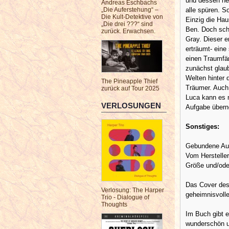
und dessen ne
Andreas Eschbachs
alle spüren. S
„Die Auferstehung“ –
Die Kult-Detektive von
Einzig die Hau
„Die drei ???“ sind
Ben. Doch scho
zurück. Erwachsen.
Gray. Dieser er
erträumt- eine
einen Traumfän
zunächst glaub
Welten hinter 
The Pineapple Thief
Träumer. Auch 
zurück auf Tour 2025
Luca kann es 
VERLOSUNGEN
Aufgabe über
Sonstiges:
Gebundene Au
Vom Hersteller
Größe und/ode
Das Cover des 
Verlosung: The Harper
geheimnisvolle
Trio - Dialogue of
Thoughts
Im Buch gibt e
wunderschön u