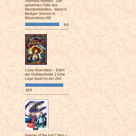
Sherlock Holmes - Die
geheimen Fälle des
Meisterdetektivs - Band 6:
Blutiger Schnee in
Bloomsbury Hill
9,0
¯¯¯¯¯¯¯¯¯¯¯¯¯¯¯¯¯¯¯¯¯¯¯¯
Luzie Alvenstein – Erbin
der Duftapotheke 2 Eine
Lüge lauert in der Zeit
10,0
¯¯¯¯¯¯¯¯¯¯¯¯¯¯¯¯¯¯¯¯¯¯¯¯
Keeper of the lost Cities –