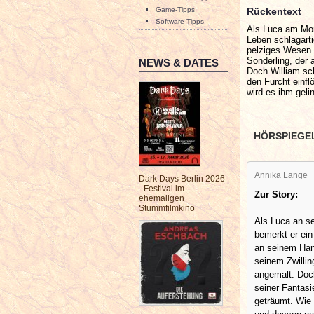
Rückentext
Game-Tipps
Software-Tipps
Als Luca am Mor
Leben schlagart
pelziges Wesen 
Sonderling, der 
NEWS & DATES
Doch William sc
den Furcht einfl
wird es ihm gel
HÖRSPIEGE
Annika Lange
Dark Days Berlin 2026
- Festival im
Zur Story:
ehemaligen
Stummfilmkino
Als Luca an s
bemerkt er ei
an seinem Han
seinem Zwillin
angemalt. Doc
seiner Fantasi
geträumt. Wie 