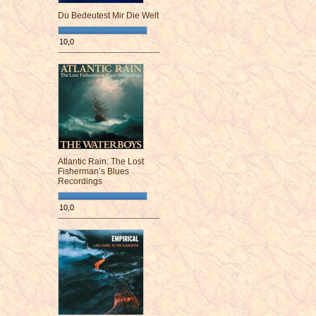
Du Bedeutest Mir Die Welt
10,0
¯¯¯¯¯¯¯¯¯¯¯¯¯¯¯¯¯¯¯¯¯¯¯¯
Atlantic Rain: The Lost
Fisherman’s Blues
Recordings
10,0
¯¯¯¯¯¯¯¯¯¯¯¯¯¯¯¯¯¯¯¯¯¯¯¯