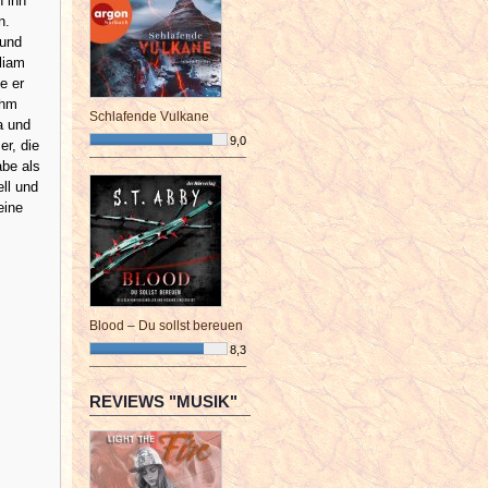
 ihn
n.
 und
lliam
e er
ihm
Schlafende Vulkane
a und
9,0
er, die
¯¯¯¯¯¯¯¯¯¯¯¯¯¯¯¯¯¯¯¯¯¯¯¯
abe als
ell und
eine
Blood – Du sollst bereuen
8,3
¯¯¯¯¯¯¯¯¯¯¯¯¯¯¯¯¯¯¯¯¯¯¯¯
REVIEWS "MUSIK"