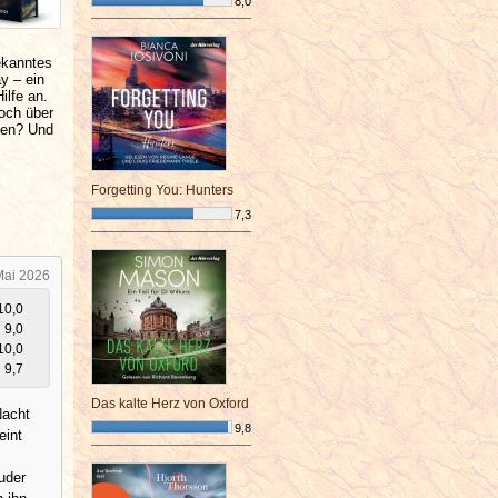
8,0
¯¯¯¯¯¯¯¯¯¯¯¯¯¯¯¯¯¯¯¯¯¯¯¯
ekanntes
y – ein
ilfe an.
och über
auen? Und
Forgetting You: Hunters
7,3
¯¯¯¯¯¯¯¯¯¯¯¯¯¯¯¯¯¯¯¯¯¯¯¯
Mai 2026
10,0
9,0
10,0
9,7
Das kalte Herz von Oxford
Nacht
9,8
eint
¯¯¯¯¯¯¯¯¯¯¯¯¯¯¯¯¯¯¯¯¯¯¯¯
uder