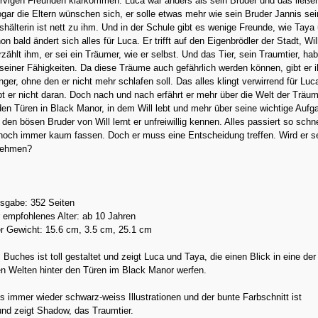
rvigen Freunden klarkommen. Luca war anders als sein Bruder und das ließen
ogar die Eltern wünschen sich, er solle etwas mehr wie sein Bruder Jannis sei
shälterin ist nett zu ihm. Und in der Schule gibt es wenige Freunde, wie Taya
n bald ändert sich alles für Luca. Er trifft auf den Eigenbrödler der Stadt, Wi
zählt ihm, er sei ein Träumer, wie er selbst. Und das Tier, sein Traumtier, hab
 seiner Fähigkeiten. Da diese Träume auch gefährlich werden können, gibt er 
ger, ohne den er nicht mehr schlafen soll. Das alles klingt verwirrend für Luc
t er nicht daran. Doch nach und nach erfährt er mehr über die Welt der Träum
den Türen in Black Manor, in dem Will lebt und mehr über seine wichtige Aufg
den bösen Bruder von Will lernt er unfreiwillig kennen. Alles passiert so schn
noch immer kaum fassen. Doch er muss eine Entscheidung treffen. Wird er s
nehmen?
sgabe: 352 Seiten
 empfohlenes Alter: ab 10 Jahren
r Gewicht: 15.6 cm, 3.5 cm, 25.1 cm
Buches ist toll gestaltet und zeigt Luca und Taya, die einen Blick in eine der
n Welten hinter den Türen im Black Manor werfen.
s immer wieder schwarz-weiss Illustrationen und der bunte Farbschnitt ist
nd zeigt Shadow, das Traumtier.