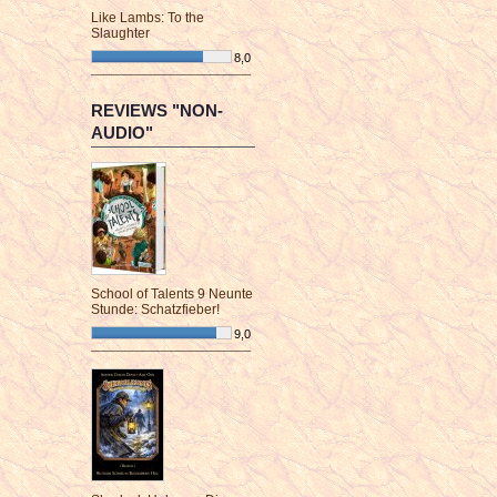
Like Lambs: To the
Slaughter
8,0
¯¯¯¯¯¯¯¯¯¯¯¯¯¯¯¯¯¯¯¯¯¯¯¯
REVIEWS "NON-
AUDIO"
School of Talents 9 Neunte
Stunde: Schatzfieber!
9,0
¯¯¯¯¯¯¯¯¯¯¯¯¯¯¯¯¯¯¯¯¯¯¯¯