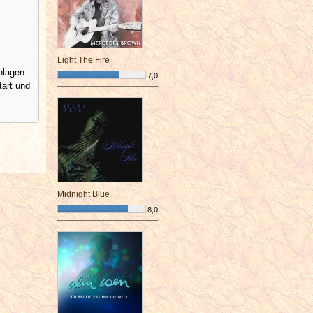
Light The Fire
chlagen
7,0
tart und
¯¯¯¯¯¯¯¯¯¯¯¯¯¯¯¯¯¯¯¯¯¯¯¯
Midnight Blue
8,0
¯¯¯¯¯¯¯¯¯¯¯¯¯¯¯¯¯¯¯¯¯¯¯¯