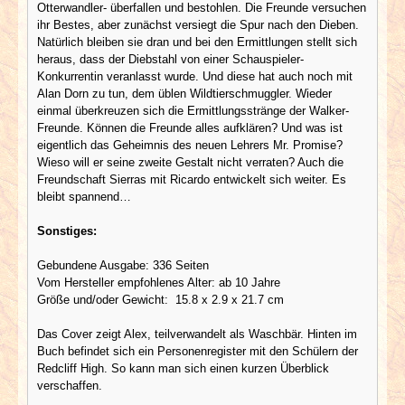
Otterwandler- überfallen und bestohlen. Die Freunde versuchen
ihr Bestes, aber zunächst versiegt die Spur nach den Dieben.
Natürlich bleiben sie dran und bei den Ermittlungen stellt sich
heraus, dass der Diebstahl von einer Schauspieler-
Konkurrentin veranlasst wurde. Und diese hat auch noch mit
Alan Dorn zu tun, dem üblen Wildtierschmuggler. Wieder
einmal überkreuzen sich die Ermittlungsstränge der Walker-
Freunde. Können die Freunde alles aufklären? Und was ist
eigentlich das Geheimnis des neuen Lehrers Mr. Promise?
Wieso will er seine zweite Gestalt nicht verraten? Auch die
Freundschaft Sierras mit Ricardo entwickelt sich weiter. Es
bleibt spannend…
Sonstiges:
Gebundene Ausgabe: 336 Seiten
Vom Hersteller empfohlenes Alter: ab 10 Jahre
Größe und/oder Gewicht: ‎ 15.8 x 2.9 x 21.7 cm
Das Cover zeigt Alex, teilverwandelt als Waschbär. Hinten im
Buch befindet sich ein Personenregister mit den Schülern der
Redcliff High. So kann man sich einen kurzen Überblick
verschaffen.