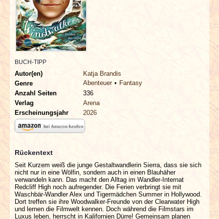
INTERVIEWS
SPECIALS
REDAKTION
BUCH-TIPP
Autor(en)
Katja Brandis
LINKS
Abenteuer
Fantasy
Genre
Anzahl Seiten
336
Verlag
Arena
ARCHIV
Erscheinungsjahr
2026
Rückentext
Seit Kurzem weiß die junge Gestaltwandlerin Sierra, dass sie sich
nicht nur in eine Wölfin, sondern auch in einen Blauhäher
verwandeln kann. Das macht den Alltag im Wandler-Internat
Redcliff High noch aufregender. Die Ferien verbringt sie mit
Waschbär-Wandler Alex und Tigermädchen Summer in Hollywood.
Dort treffen sie ihre Woodwalker-Freunde von der Clearwater High
und lernen die Filmwelt kennen. Doch während die Filmstars im
Luxus leben, herrscht in Kalifornien Dürre! Gemeinsam planen