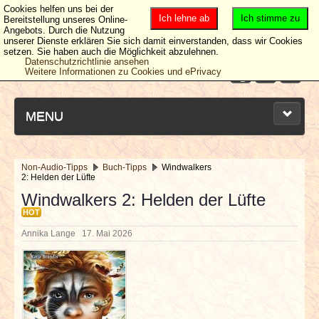
Cookies helfen uns bei der
Ich lehne ab
Ich stimme zu
Bereitstellung unseres Online-
Angebots. Durch die Nutzung
unserer Dienste erklären Sie sich damit einverstanden, dass wir Cookies
setzen. Sie haben auch die Möglichkeit abzulehnen.
Datenschutzrichtlinie ansehen
Weitere Informationen zu Cookies und ePrivacy
MENU
Non-Audio-Tipps
Buch-Tipps
Windwalkers
2: Helden der Lüfte
NEUESTE ARTIKEL
Windwalkers 2: Helden der Lüfte
HOT
NEWS & DATES
Annika Lange
17. Mai 2026
BERICHTE
VERLOSUNGEN