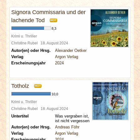
INTERVIEWS
Signora Commissaria und der
SPECIALS
lachende Tod
HOT
8,3
REDAKTION
Krimi u. Thriller
Christine Rubel
18. August 2024
Autor(en) oder Hrsg.
Alexander Oetker
LINKS
Verlag
Argon Verlag
Erscheinungsjahr
2024
ARCHIV
Totholz
HOT
10,0
Krimi u. Thriller
Christine Rubel
18. August 2024
Untertitel
Was vergraben ist,
ist nicht vergessen
Autor(en) oder Hrsg.
Andreas Föhr
Verlag
Argon Verlag
Erscheinungsjahr
2024