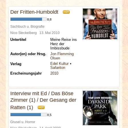
INTERVIEWS
Der Fritten-Humboldt
HOT
SPECIALS
8,8
Sachbuch u. Biografie
REDAKTION
Nico Steckelberg
13. Mai 2010
Untertitel
Meine Reise ins
Herz der
LINKS
Imbissbude
Autor(en) oder Hrsg.
Jon Flemming
Olsen
ARCHIV
Edel Kultur
Verlag
Safariton
Erscheinungsjahr
2010
Interview mit Ed / Das Böse
Zimmer (1) / Der Gesang der
Ratten (1)
HOT
8,5
Grusel u. Horror