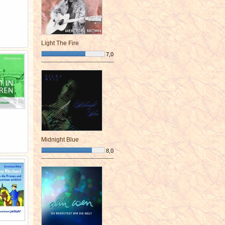
Light The Fire
7,0
¯¯¯¯¯¯¯¯¯¯¯¯¯¯¯¯¯¯¯¯¯¯¯¯
Midnight Blue
8,0
¯¯¯¯¯¯¯¯¯¯¯¯¯¯¯¯¯¯¯¯¯¯¯¯