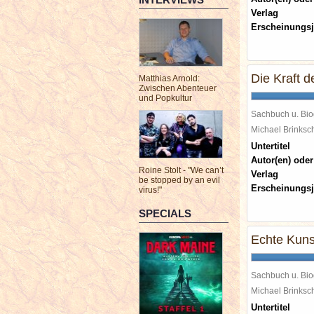
Verlag
Erscheinungsj
Die Kraft 
Matthias Arnold:
Zwischen Abenteuer
und Popkultur
Sachbuch u. Bio
Michael Brinks
Untertitel
Autor(en) oder
Roine Stolt - "We can’t
Verlag
be stopped by an evil
Erscheinungsj
virus!"
SPECIALS
Echte Kunst
Sachbuch u. Bio
Michael Brinks
Untertitel