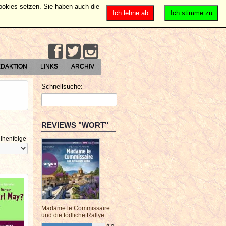
Cookies setzen. Sie haben auch die
Ich lehne ab
Ich stimme zu
DAKTION
LINKS
ARCHIV
Schnellsuche:
REVIEWS "WORT"
ihenfolge
Madame le Commissaire
und die tödliche Rallye