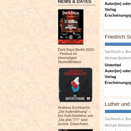
NEWS & DATES
Autor(en) oder
Verlag
Erscheinungsj
Friedrich Sc
Dark Days Berlin 2026
Sachbuch u. Bio
- Festival im
ehemaligen
Michael Brinks
Stummfilmkino
Untertitel
Autor(en) oder
Verlag
Erscheinungsj
Luther und
Andreas Eschbachs
„Die Auferstehung“ –
Die Kult-Detektive von
Sachbuch u. Bio
„Die drei ???“ sind
zurück. Erwachsen.
Michael Brinks