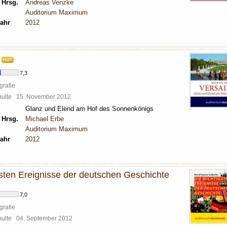
 Hrsg.
Andreas Venzke
Auditorium Maximum
ahr
2012
HOT
7,3
grafie
chulte
15. November 2012
Glanz und Elend am Hof des Sonnenkönigs
 Hrsg.
Michael Erbe
Auditorium Maximum
ahr
2012
gsten Ereignisse der deutschen Geschichte
7,0
grafie
chulte
04. September 2012