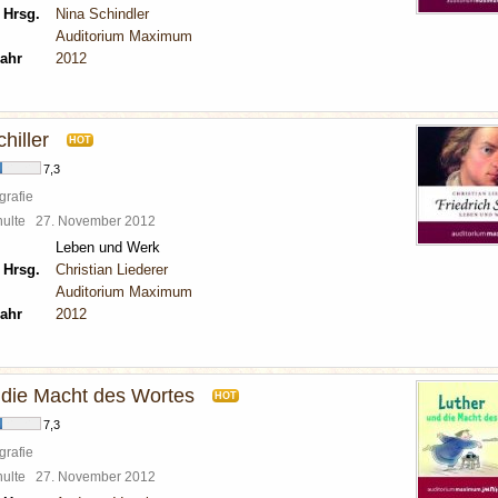
 Hrsg.
Nina Schindler
Auditorium Maximum
ahr
2012
hiller
HOT
7,3
grafie
chulte
27. November 2012
Leben und Werk
 Hrsg.
Christian Liederer
Auditorium Maximum
ahr
2012
 die Macht des Wortes
HOT
7,3
grafie
chulte
27. November 2012