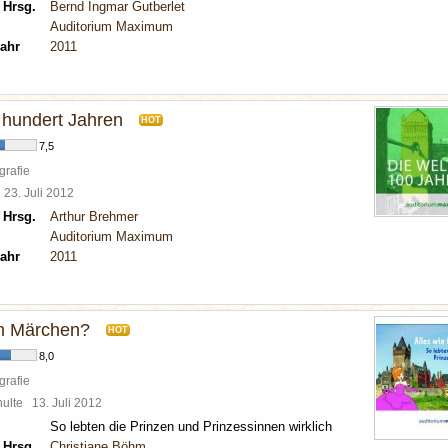
 Hrsg.
Bernd Ingmar Gutberlet
Auditorium Maximum
ahr
2011
n hundert Jahren
HOT
7,5
grafie
l
23. Juli 2012
 Hrsg.
Arthur Brehmer
Auditorium Maximum
ahr
2011
im Märchen?
HOT
8,0
grafie
chulte
13. Juli 2012
So lebten die Prinzen und Prinzessinnen wirklich
 Hrsg.
Christiane Böhm