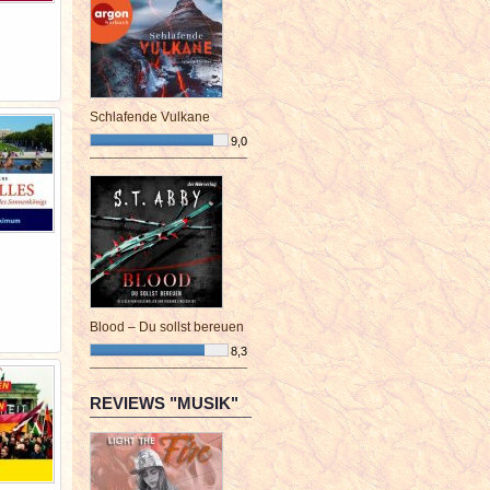
Schlafende Vulkane
9,0
¯¯¯¯¯¯¯¯¯¯¯¯¯¯¯¯¯¯¯¯¯¯¯¯
Blood – Du sollst bereuen
8,3
¯¯¯¯¯¯¯¯¯¯¯¯¯¯¯¯¯¯¯¯¯¯¯¯
REVIEWS "MUSIK"