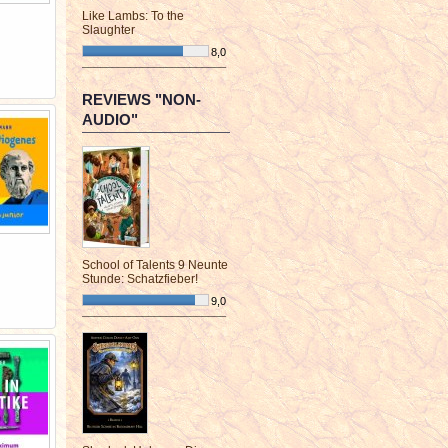
Like Lambs: To the
Slaughter
8,0
¯¯¯¯¯¯¯¯¯¯¯¯¯¯¯¯¯¯¯¯¯¯¯¯
REVIEWS "NON-
AUDIO"
School of Talents 9 Neunte
Stunde: Schatzfieber!
9,0
¯¯¯¯¯¯¯¯¯¯¯¯¯¯¯¯¯¯¯¯¯¯¯¯