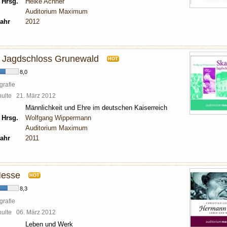
 Hrsg.
Heike Achner
Auditorium Maximum
ahr
2012
 Jagdschloss Grunewald
HOT
8,0
grafie
chulte
21. März 2012
Männlichkeit und Ehre im deutschen Kaiserreich
 Hrsg.
Wolfgang Wippermann
Auditorium Maximum
ahr
2011
esse
HOT
8,3
grafie
chulte
06. März 2012
Leben und Werk