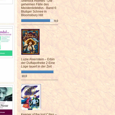
Sherlock Holmes - Die
geheimen Fälle des
Meisterdetektivs - Band 6:
Blutiger Schnee in
Bloomsbury Hill
9,0
¯¯¯¯¯¯¯¯¯¯¯¯¯¯¯¯¯¯¯¯¯¯¯¯
Luzie Alvenstein – Erbin
der Duftapotheke 2 Eine
Lüge lauert in der Zeit
10,0
¯¯¯¯¯¯¯¯¯¯¯¯¯¯¯¯¯¯¯¯¯¯¯¯
Keeper of the lost Cities –