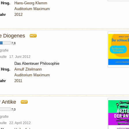
 Hrsg.
Hans-Georg Klemm
Auditorium Maximum
ahr
2012
e Diogenes
HOT
7,8
grafie
chulte
17. Juni 2012
Das Abenteuer Philosophie
 Hrsg.
Arnulf Zitelmann
Auditorium Maximum
ahr
2011
r Antike
HOT
7,0
grafie
chulte
22. April 2012