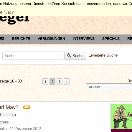
ie Nutzung unserer Dienste erklären Sie sich damit einverstanden, dass wir 
ePrivacy
TES
BERICHTE
VERLOSUNGEN
INTERVIEWS
SPECIALS
RE
Erweiterte Suche
Suche
zeige 16 - 30
Re
1
2
3
4
rl May?
HOT
7,3
grafie
chulte
02. Dezember 2012