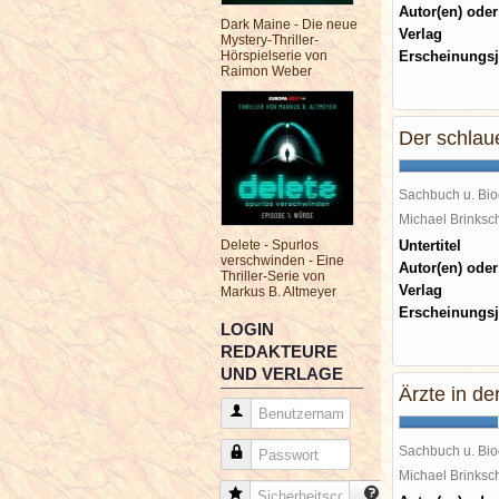
Autor(en) oder
Dark Maine - Die neue
Verlag
Mystery-Thriller-
Hörspielserie von
Erscheinungsj
Raimon Weber
Der schlau
Sachbuch u. Bio
Michael Brinks
Delete - Spurlos
Untertitel
verschwinden - Eine
Autor(en) oder
Thriller-Serie von
Verlag
Markus B. Altmeyer
Erscheinungsj
LOGIN
REDAKTEURE
UND VERLAGE
Ärzte in de
Benutzername
Sachbuch u. Bio
Passwort
Michael Brinks
Sicherheitscode