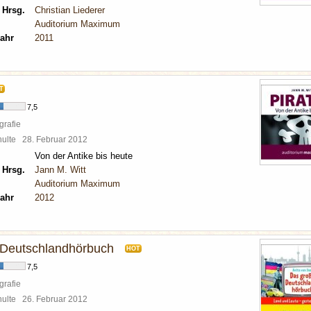
 Hrsg.
Christian Liederer
Auditorium Maximum
ahr
2011
T
7,5
grafie
chulte
28. Februar 2012
Von der Antike bis heute
 Hrsg.
Jann M. Witt
Auditorium Maximum
ahr
2012
 Deutschlandhörbuch
HOT
7,5
grafie
chulte
26. Februar 2012