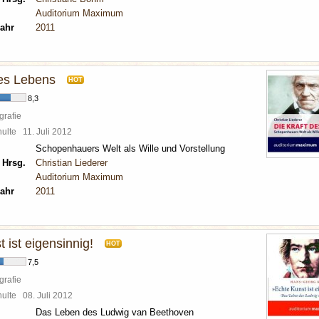
Auditorium Maximum
ahr
2011
des Lebens
HOT
8,3
grafie
chulte
11. Juli 2012
Schopenhauers Welt als Wille und Vorstellung
 Hrsg.
Christian Liederer
Auditorium Maximum
ahr
2011
 ist eigensinnig!
HOT
7,5
grafie
chulte
08. Juli 2012
Das Leben des Ludwig van Beethoven