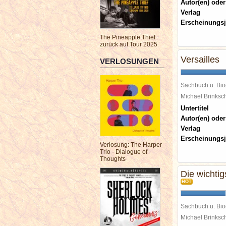
Autor(en) oder
Verlag
Erscheinungsj
The Pineapple Thief
zurück auf Tour 2025
Versailles
VERLOSUNGEN
Sachbuch u. Bio
Michael Brinks
Untertitel
Autor(en) oder
Verlag
Erscheinungsj
Verlosung: The Harper
Trio - Dialogue of
Thoughts
Die wichti
HOT
Sachbuch u. Bio
Michael Brinks