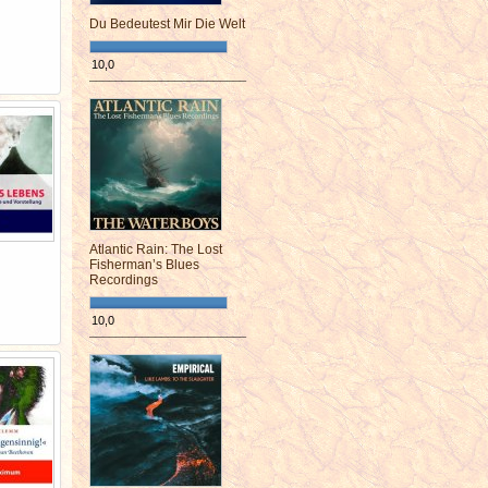
Du Bedeutest Mir Die Welt
10,0
¯¯¯¯¯¯¯¯¯¯¯¯¯¯¯¯¯¯¯¯¯¯¯¯
Atlantic Rain: The Lost
Fisherman’s Blues
Recordings
10,0
¯¯¯¯¯¯¯¯¯¯¯¯¯¯¯¯¯¯¯¯¯¯¯¯