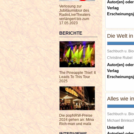
Autor(en) oder
Verlosung zur
Verlag
Jubiläumstour des
Erscheinungsj
RadioLiveTheaters
verlängert bis zum
17.05.2023
BERICHTE
Die Welt i
Sachbuch u. Bio
Christine Rube
Autor(en) oder
Verlag
The Pineapple Thief: It
Erscheinungsj
Leads To This Tour
2025
Alles wie 
Sachbuch u. Bio
Die popNRW-Preise
2024 gehen an: Mina
Michael Brinks
Rich-man und maïa
Untertitel
INTERVIEWS
Autor(en) oder