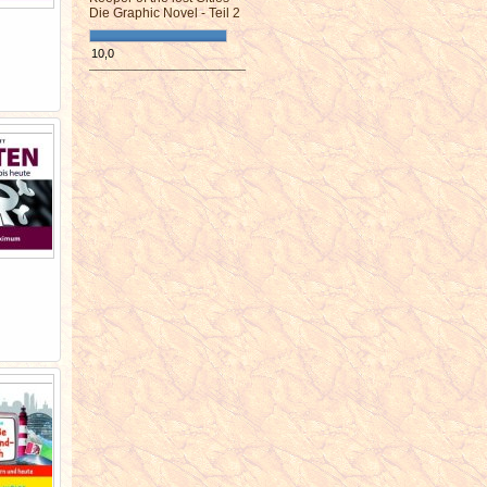
Die Graphic Novel - Teil 2
10,0
¯¯¯¯¯¯¯¯¯¯¯¯¯¯¯¯¯¯¯¯¯¯¯¯