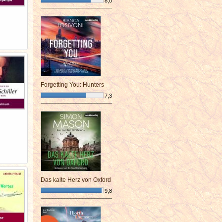
8,0
¯¯¯¯¯¯¯¯¯¯¯¯¯¯¯¯¯¯¯¯¯¯¯¯
Forgetting You: Hunters
7,3
¯¯¯¯¯¯¯¯¯¯¯¯¯¯¯¯¯¯¯¯¯¯¯¯
Das kalte Herz von Oxford
9,8
¯¯¯¯¯¯¯¯¯¯¯¯¯¯¯¯¯¯¯¯¯¯¯¯