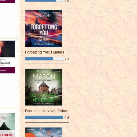
8,0
¯¯¯¯¯¯¯¯¯¯¯¯¯¯¯¯¯¯¯¯¯¯¯¯
Forgetting You: Hunters
7,3
¯¯¯¯¯¯¯¯¯¯¯¯¯¯¯¯¯¯¯¯¯¯¯¯
Das kalte Herz von Oxford
9,8
¯¯¯¯¯¯¯¯¯¯¯¯¯¯¯¯¯¯¯¯¯¯¯¯