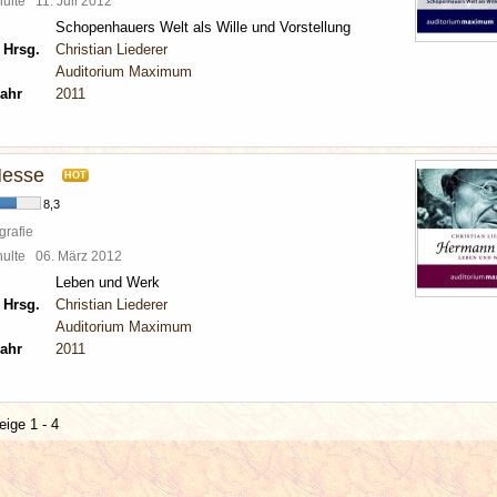
chulte
11. Juli 2012
Schopenhauers Welt als Wille und Vorstellung
 Hrsg.
Christian Liederer
Auditorium Maximum
ahr
2011
esse
HOT
8,3
grafie
chulte
06. März 2012
Leben und Werk
 Hrsg.
Christian Liederer
Auditorium Maximum
ahr
2011
eige 1 - 4