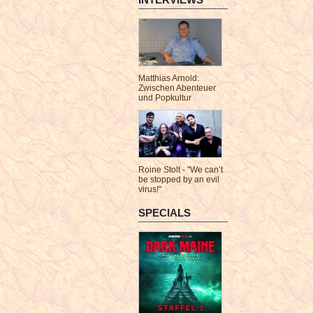
Matthias Arnold:
Zwischen Abenteuer
und Popkultur
Roine Stolt - "We can’t
be stopped by an evil
virus!"
SPECIALS