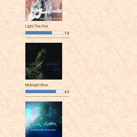
Light The Fire
7,0
¯¯¯¯¯¯¯¯¯¯¯¯¯¯¯¯¯¯¯¯¯¯¯¯
Midnight Blue
8,0
¯¯¯¯¯¯¯¯¯¯¯¯¯¯¯¯¯¯¯¯¯¯¯¯