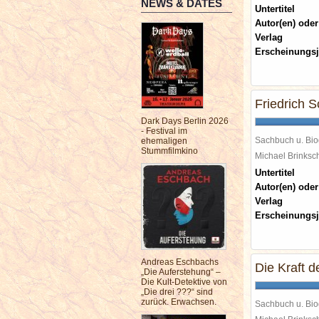
NEWS & DATES
Untertitel
Autor(en) oder
Verlag
Erscheinungsj
Friedrich Sc
Dark Days Berlin 2026
- Festival im
Sachbuch u. Bio
ehemaligen
Stummfilmkino
Michael Brinks
Untertitel
Autor(en) oder
Verlag
Erscheinungsj
Andreas Eschbachs
Die Kraft 
„Die Auferstehung“ –
Die Kult-Detektive von
„Die drei ???“ sind
zurück. Erwachsen.
Sachbuch u. Bio