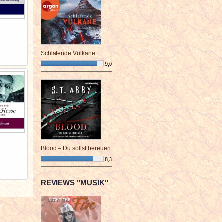
Schlafende Vulkane
9,0
¯¯¯¯¯¯¯¯¯¯¯¯¯¯¯¯¯¯¯¯¯¯¯¯
Blood – Du sollst bereuen
8,3
¯¯¯¯¯¯¯¯¯¯¯¯¯¯¯¯¯¯¯¯¯¯¯¯
REVIEWS "MUSIK"