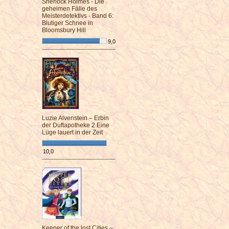
Sherlock Holmes - Die
geheimen Fälle des
Meisterdetektivs - Band 6:
Blutiger Schnee in
Bloomsbury Hill
9,0
¯¯¯¯¯¯¯¯¯¯¯¯¯¯¯¯¯¯¯¯¯¯¯¯
Luzie Alvenstein – Erbin
der Duftapotheke 2 Eine
Lüge lauert in der Zeit
10,0
¯¯¯¯¯¯¯¯¯¯¯¯¯¯¯¯¯¯¯¯¯¯¯¯
Keeper of the lost Cities –