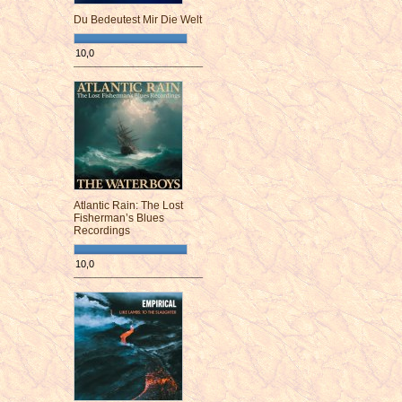
Du Bedeutest Mir Die Welt
10,0
¯¯¯¯¯¯¯¯¯¯¯¯¯¯¯¯¯¯¯¯¯¯¯¯
Atlantic Rain: The Lost
Fisherman’s Blues
Recordings
10,0
¯¯¯¯¯¯¯¯¯¯¯¯¯¯¯¯¯¯¯¯¯¯¯¯