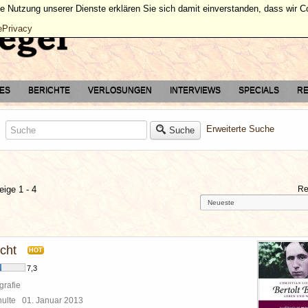
ie Nutzung unserer Dienste erklären Sie sich damit einverstanden, dass wir 
ePrivacy
TES
BERICHTE
VERLOSUNGEN
INTERVIEWS
SPECIALS
RE
Erweiterte Suche
Suche
eige 1 - 4
Re
cht
HOT
7,3
grafie
chulte
01. Januar 2013