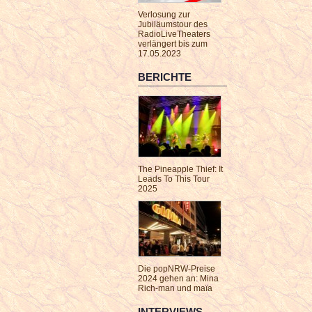
Verlosung zur
Jubiläumstour des
RadioLiveTheaters
verlängert bis zum
17.05.2023
BERICHTE
The Pineapple Thief: It
Leads To This Tour
2025
Die popNRW-Preise
2024 gehen an: Mina
Rich-man und maïa
INTERVIEWS