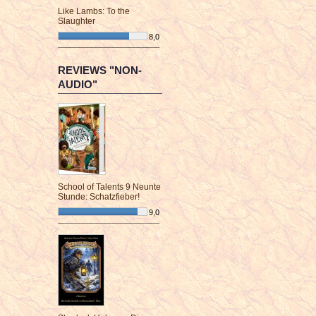
Like Lambs: To the
Slaughter
8,0
¯¯¯¯¯¯¯¯¯¯¯¯¯¯¯¯¯¯¯¯¯¯¯¯
REVIEWS "NON-
AUDIO"
School of Talents 9 Neunte
Stunde: Schatzfieber!
9,0
¯¯¯¯¯¯¯¯¯¯¯¯¯¯¯¯¯¯¯¯¯¯¯¯