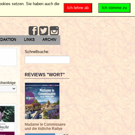
Cookies setzen. Sie haben auch die
Ich lehne ab
Ich stimme zu
DAKTION
LINKS
ARCHIV
Schnellsuche:
REVIEWS "WORT"
ihenfolge
Madame le Commissaire
und die tödliche Rallye