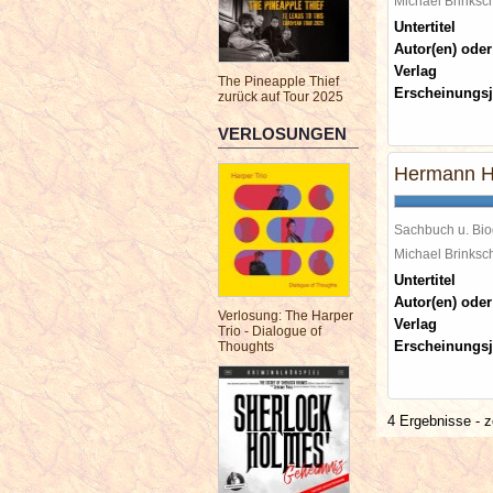
Michael Brinks
Untertitel
Autor(en) oder
Verlag
The Pineapple Thief
Erscheinungsj
zurück auf Tour 2025
VERLOSUNGEN
Hermann H
Sachbuch u. Bio
Michael Brinks
Untertitel
Autor(en) oder
Verlosung: The Harper
Verlag
Trio - Dialogue of
Erscheinungsj
Thoughts
4 Ergebnisse - z