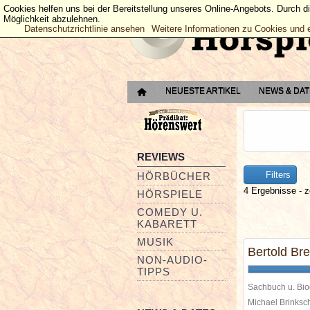
Cookies helfen uns bei der Bereitstellung unseres Online-Angebots. Durch d
Möglichkeit abzulehnen.
Datenschutzrichtlinie ansehen
Weitere Informationen zu Cookies und 
NEUESTE ARTIKEL
NEWS & DA
REVIEWS
Filters
HÖRBÜCHER
4 Ergebnisse - z
HÖRSPIELE
COMEDY U.
KABARETT
MUSIK
Bertold Bre
NON-AUDIO-
TIPPS
Sachbuch u. Bio
Michael Brinks