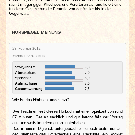
räumt mit gängigen Klischees und Vorurteilen auf und liefert eine
fundierte Geschichte der Piraterie von der Antike bis in die
Gegenwart.
HÖRSPIEGEL-MEINUNG
28. Februar 2012
Michael Brinkschulte
Story/Inhalt
8,0
Atmosphäre
7,0
Sprecher
8,0
Aufmachung
7,0
Gesamtwertung
7,5
Wie ist das Hörbuch umgesetzt?
Uve Teschner liest dieses Hörbuch mit einer Spielzeit von rund
67 Minuten. Gezielt sachlich und gut betont fällt der Vortrag
aus und weiß trotzdem gut zu unterhalten.
Das in einem Digipack untergebrachte Hörbuch bietet nur auf
der Innenseite des Coverdeckels eine Trackliste, ein Booklet