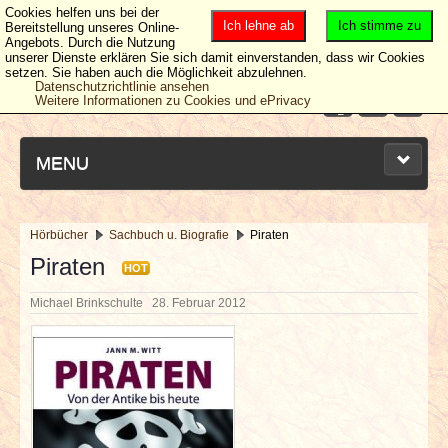
Cookies helfen uns bei der
Ich lehne ab
Ich stimme zu
Bereitstellung unseres Online-
Angebots. Durch die Nutzung
unserer Dienste erklären Sie sich damit einverstanden, dass wir Cookies
setzen. Sie haben auch die Möglichkeit abzulehnen.
Datenschutzrichtlinie ansehen
Weitere Informationen zu Cookies und ePrivacy
MENU
Hörbücher
Sachbuch u. Biografie
Piraten
NEUESTE ARTIKEL
Piraten
HOT
Michael Brinkschulte
28. Februar 2012
NEWS & DATES
BERICHTE
VERLOSUNGEN