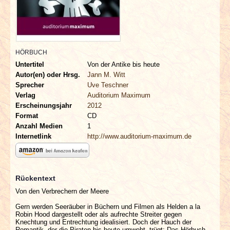
INTERVIEWS
SPECIALS
HÖRBUCH
REDAKTION
Untertitel
Von der Antike bis heute
Autor(en) oder Hrsg.
Jann M. Witt
LINKS
Sprecher
Uve Teschner
Verlag
Auditorium Maximum
Erscheinungsjahr
2012
ARCHIV
Format
CD
Anzahl Medien
1
Internetlink
http://www.auditorium-maximum.de
Rückentext
Von den Verbrechern der Meere
Gern werden Seeräuber in Büchern und Filmen als Helden a la
Robin Hood dargestellt oder als aufrechte Streiter gegen
Knechtung und Entrechtung idealisiert. Doch der Hauch der
Romantik, der die Piraten bis heute umweht, trügt: Das Hörbuch