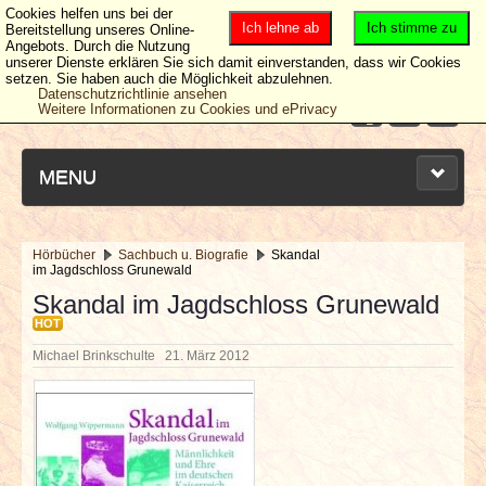
Cookies helfen uns bei der
Ich lehne ab
Ich stimme zu
Bereitstellung unseres Online-
Angebots. Durch die Nutzung
unserer Dienste erklären Sie sich damit einverstanden, dass wir Cookies
setzen. Sie haben auch die Möglichkeit abzulehnen.
Datenschutzrichtlinie ansehen
Weitere Informationen zu Cookies und ePrivacy
MENU
Hörbücher
Sachbuch u. Biografie
Skandal
im Jagdschloss Grunewald
NEUESTE ARTIKEL
Skandal im Jagdschloss Grunewald
HOT
NEWS & DATES
Michael Brinkschulte
21. März 2012
BERICHTE
VERLOSUNGEN