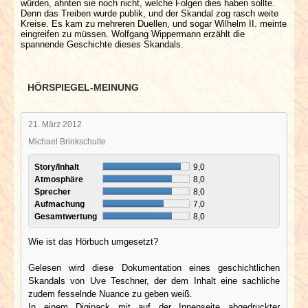
würden, ahnten sie noch nicht, welche Folgen dies haben sollte.
Denn das Treiben wurde publik, und der Skandal zog rasch weite
Kreise. Es kam zu mehreren Duellen, und sogar Wilhelm II. meinte
eingreifen zu müssen. Wolfgang Wippermann erzählt die
spannende Geschichte dieses Skandals.
HÖRSPIEGEL-MEINUNG
21. März 2012
Michael Brinkschulte
Story/Inhalt
9,0
Atmosphäre
8,0
Sprecher
8,0
Aufmachung
7,0
Gesamtwertung
8,0
Wie ist das Hörbuch umgesetzt?
Gelesen wird diese Dokumentation eines geschichtlichen
Skandals von Uve Teschner, der dem Inhalt eine sachliche
zudem fesselnde Nuance zu geben weiß.
In einem Digipack mit auf der Innenseite abgedruckter