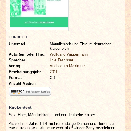
INTERVIEWS
SPECIALS
REDAKTION
HÖRBUCH
Untertitel
Männlichkeit und Ehre im deutschen
LINKS
Kaiserreich
Autor(en) oder Hrsg.
Wolfgang Wippermann
Sprecher
Uve Teschner
ARCHIV
Verlag
Auditorium Maximum
Erscheinungsjahr
2011
Format
CD
Anzahl Medien
1
Rückentext
Sex, Ehre, Männlichkeit – und der deutsche Kaiser …
Ais sich im Jahre 1891 mehrere adelige Damen und Herren zu
etwas trafen, was wir heute wohl als Swinger-Party bezeichnen